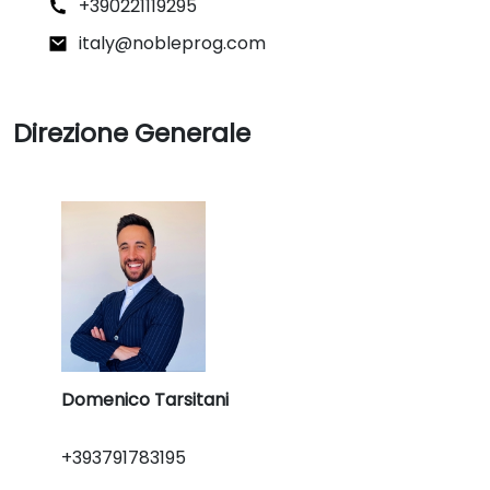
+390221119295
italy@nobleprog.com
Direzione Generale
Domenico Tarsitani
+393791783195