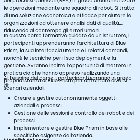
dei processi aziendali (RPA) in grado di automatizzare
le operazioni mediante una squadra di robot. Si tratta
di una soluzione economica e efficace per aiutare le
organizzazioni ad ottenere analisi dati di qualità,
riducendo al contempo gli errori umani.
In questo corso formativo guidato da un istruttore, i
partecipanti apprenderanno l'architettura di Blue
Prism, la sua interfaccia utente e i relativi comandi,
nonché le tecniche per il suo deployment e la
gestione. Avranno inoltre l’opportunità di mettere in
pratica ciò che hanno appreso realizzando una
Al termine del corso, i partecipanti saranno in grado
propria istanza di Blue Prism per affrontare diversi
di:
scenari aziendali.
Creare e gestire autonomamente oggetti
aziendali e processi.
Gestione delle sessioni e controllo dei robot e dei
processi.
Implementare e gestire Blue Prism in base alle
specifiche esigenze dell’azienda.