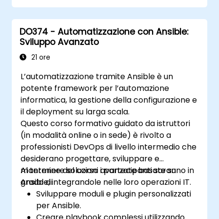
DO374 - Automatizzazione con Ansible:
Sviluppo Avanzato
21 ore
L’automatizzazione tramite Ansible è un
potente framework per l’automazione
informatica, la gestione della configurazione e
il deployment su larga scala.
Questo corso formativo guidato da istruttori
(in modalità online o in sede) è rivolto a
professionisti DevOps di livello intermedio che
desiderano progettare, sviluppare e
mantenere soluzioni avanzate basate su
Al termine del corso i partecipanti saranno in
Ansible, integrandole nelle loro operazioni IT.
grado di:
Sviluppare moduli e plugin personalizzati
per Ansible.
Creare playbook complessi utilizzando