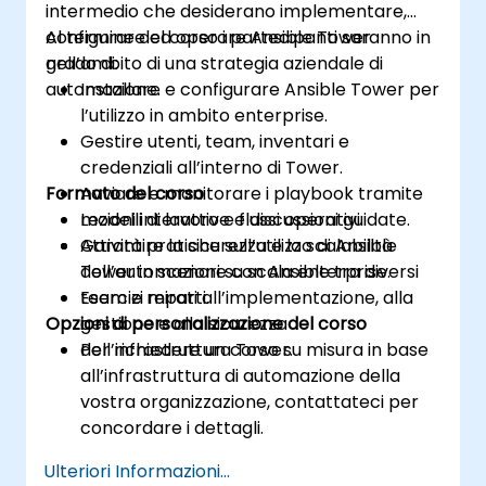
intermedio che desiderano implementare,
configurare ed operare Ansible Tower
Al termine del corso i partecipanti saranno in
nell’ambito di una strategia aziendale di
grado di:
automazione.
Installare e configurare Ansible Tower per
l’utilizzo in ambito enterprise.
Gestire utenti, team, inventari e
credenziali all’interno di Tower.
Formato del corso
Avviare e monitorare i playbook tramite
modelli di lavoro e flussi operativi.
Lezioni interattive e discussioni guidate.
Garantire la sicurezza e la scalabilità
Attività pratiche sull’utilizzo di Ansible
dell’automazione con Ansible tra diversi
Tower in scenari su scala enterprise.
team e reparti.
Esercizi mirati all’implementazione, alla
Opzioni di personalizzazione del corso
gestione e alla sicurezza
dell’infrastruttura Tower.
Per richiedere un corso su misura in base
all’infrastruttura di automazione della
vostra organizzazione, contattateci per
concordare i dettagli.
Ulteriori Informazioni...