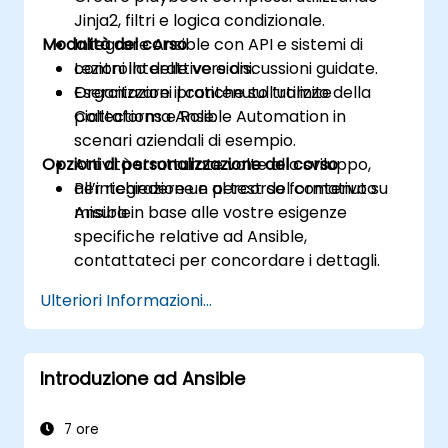
Jinja2, filtri e logica condizionale.
Modalità del corso
Integrare Ansible con API e sistemi di
controllo delle versioni.
Lezioni interattive e discussioni guidate.
Organizzare il contenuto tramite
Esercitazioni pratiche sull’utilizzo della
Collections e Role.
piattaforma Ansible Automation in
scenari aziendali di esempio.
Opzioni di personalizzazione del corso
Attività strutturate volte allo sviluppo,
all’integrazione e al test del contenuto
Per richiedere un percorso formativo su
Ansible.
misura in base alle vostre esigenze
specifiche relative ad Ansible,
contattateci per concordare i dettagli.
Ulteriori Informazioni...
Introduzione ad Ansible
7 ore