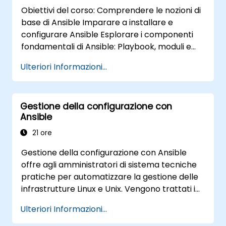
Obiettivi del corso: Comprendere le nozioni di
base di Ansible Imparare a installare e
configurare Ansible Esplorare i componenti
fondamentali di Ansible: Playbook, moduli e
Inventario Implementare attività di
Ulteriori Informazioni...
automazione mediante Ansible Eseguire i
Playbook di Ansible per gestire e
automatizzare server remoti
Gestione della configurazione con
Ansible
21 ore
Gestione della configurazione con Ansible
offre agli amministratori di sistema tecniche
pratiche per automatizzare la gestione delle
infrastrutture Linux e Unix. Vengono trattati i
principi fondamentali legati ai playbook, alle
Ulteriori Informazioni...
funzioni di ruolo, alla gestione dell'inventario e
alle configurazioni basate su variabili. Si