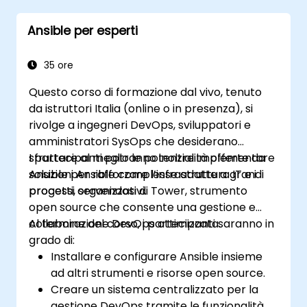
analizzano inoltre metodi consolidati per
Ansible per esperti
utilizzare correttamente la sintassi YAML,
implementare logica condizionale, applicare
cifratura tramite Vault e gestire strategie di
35 ore
aggiornamento progressivo. Questo corso
Questo corso di formazione dal vivo, tenuto
consente ai professionisti di standardizzare i
da istruttori Italia (online o in presenza), si
flussi di distribuzione e prevenire
rivolge a ingegneri DevOps, sviluppatori e
incongruenze nella configurazione in ambienti
amministratori SysOps che desiderano
server complessi.
sfruttare al meglio le potenzialità offerte da
I partecipanti potranno inoltre implementare
Ansible per rafforzare l’infrastruttura IT e i
soluzioni Ansible complesse adatte a grandi
processi organizzativi.
progetti, servendosi di Tower, strumento
open source che consente una gestione e
collaborazione DevOps ottimizzata.
Al termine del corso, i partecipanti saranno in
grado di:
Installare e configurare Ansible insieme
ad altri strumenti e risorse open source.
Creare un sistema centralizzato per la
gestione DevOps tramite le funzionalità