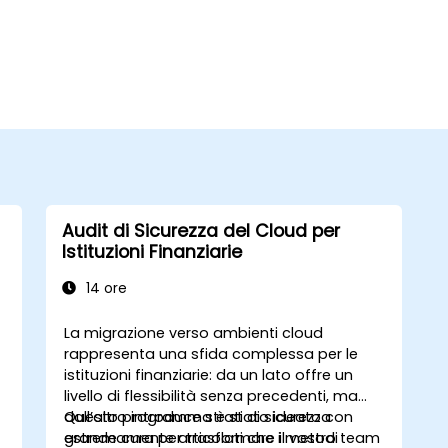
Audit di Sicurezza del Cloud per
Istituzioni Finanziarie
14 ore
La migrazione verso ambienti cloud
rappresenta una sfida complessa per le
istituzioni finanziarie: da un lato offre un
livello di flessibilità senza precedenti, ma
dall’altro introduce strati di sicurezza
Questo programma è stato ideato con
estremamente articolati che i metodi
grande cura per trasformare il vostro team