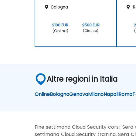
Bologna
R
2100 EUR
2500 EUR
2
(Online)
(
(Classe)
Altre regioni in Italia
Online
Bologna
Genova
Milano
Napoli
Roma
T
Fine settimana Cloud Security corsi, Sera 
settimana Cloud Security training, Sera Cl