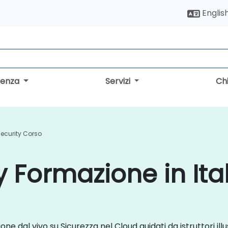
Englis
lenza
Servizi
Ch
ecurity Corso
 Formazione in Ita
ione dal vivo su Sicurezza nel Cloud guidati da istruttori il