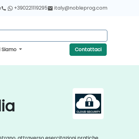
h
+390221119295
italy@nobleprog.com
i Siamo
Contattaci
lia
lustrano, attraverso esercitazioni pratiche