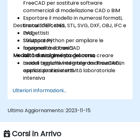
FreeCAD per sostituire software
commerciali di modellazione CAD o BIM
Esportare il modello in numerosi formati,
Destinatari del corso
tra cui STEP, IGES, STL, SVG, DXF, OBJ, IFC e
DAE
Progettisti
Sfruttare Python per ampliare le
Sviluppatori
funzionalità di FreeCAD
Ingegneri meccanici
Modalità di svolgimento del corso
Automatizzare il programma, creare
moduli aggiuntivi ed integrare FreeCAD in
Lezioni teoriche integrate da discussioni,
applicazioni esistenti
esercizi pratici e attività laboratoriale
intensiva
Ulteriori Informazioni...
Ultimo Aggiornamento:
2023-11-15
Corsi in Arrivo