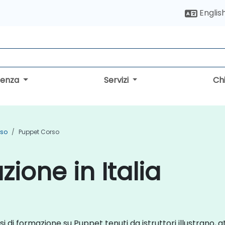
Englis
lenza
Servizi
Ch
rso
Puppet Corso
ione in Italia
si di formazione su Puppet tenuti da istruttori illustrano, a