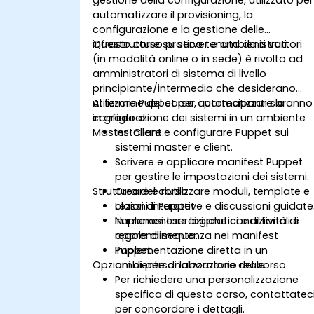
automatizzare il provisioning, la
configurazione e la gestione delle
infrastrutture su server e ambienti vari.
Questo corso pratico tenuto da istruttori
(in modalità online o in sede) è rivolto ad
amministratori di sistema di livello
principiante/intermedio che desiderano
utilizzare Puppet per automatizzare la
Al termine del corso, i partecipanti saranno
configurazione dei sistemi in un ambiente
in grado di:
Master-Client.
Installare e configurare Puppet sui
sistemi master e client.
Scrivere e applicare manifest Puppet
per gestire le impostazioni dei sistemi.
Struttura del corso
Creare e riutilizzare moduli, template e
classi di Puppet.
Lezioni interattive e discussioni guidate
Implementare logiche condizionali e
Numerosi esercizi pratici e attività di
regole di sequenza nei manifest
apprendimento.
Puppet.
Implementazione diretta in un
Opzioni di personalizzazione del corso
ambiente di laboratorio reale.
Per richiedere una personalizzazione
specifica di questo corso, contattatec
per concordare i dettagli.