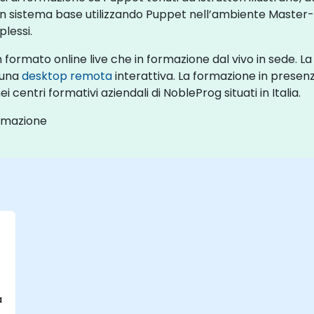
 un sistema base utilizzando Puppet nell’ambiente Maste
lessi.
n formato online live che in formazione dal vivo in sede. 
 una
desktop remota
interattiva. La formazione in prese
i centri formativi aziendali di NobleProg situati in Italia.
ormazione
a