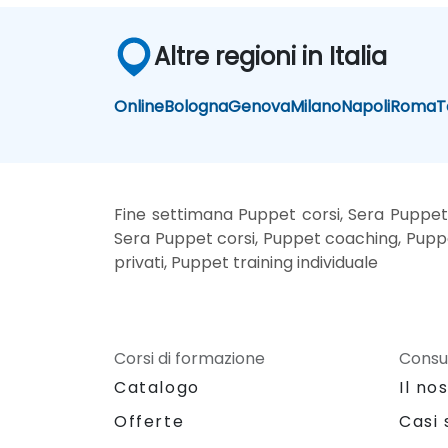
Altre regioni in Italia
Online
Bologna
Genova
Milano
Napoli
Roma
T
Fine settimana Puppet corsi, Sera Puppet 
Sera Puppet corsi, Puppet coaching, Puppet
privati, Puppet training individuale
Corsi di formazione
Consu
Catalogo
Il no
Offerte
Casi 