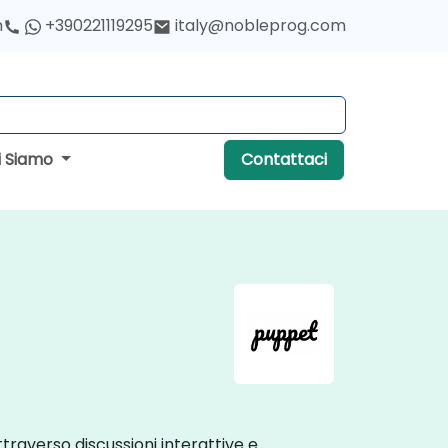
h
+390221119295
italy@nobleprog.com
i Siamo
Contattaci
ttraverso discussioni interattive e