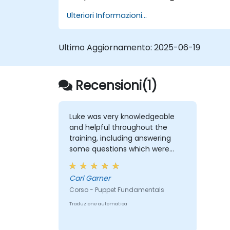
Ulteriori Informazioni...
Ultimo Aggiornamento:
2025-06-19
Recensioni(1)
Luke was very knowledgeable
and helpful throughout the
training, including answering
some questions which were
probably more advanced than
the course.
Carl Garner
Corso - Puppet Fundamentals
Traduzione automatica