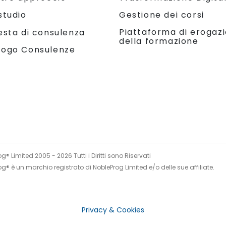
studio
Gestione dei corsi
Piattaforma di erogaz
esta di consulenza
della formazione
logo Consulenze
og® Limited 2005 -
2026
Tutti i Diritti sono Riservati
g® è un marchio registrato di NobleProg Limited e/o delle sue affiliate.
Privacy & Cookies