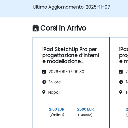
Ultimo Aggiornamento:
2025-11-07
Corsi in Arrivo
iPad SketchUp Pro per
iPa
progettazione d’interni
pro
e modellazione
e m
spaziale
spa
2026-09-07 09:30
2
14 ore
1
Napoli
T
2100 EUR
2500 EUR
2
(Online)
(
(Classe)