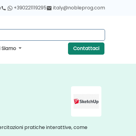
h
+390221119295
italy@nobleprog.com
i Siamo
Contattaci
sercitazioni pratiche interattive, come