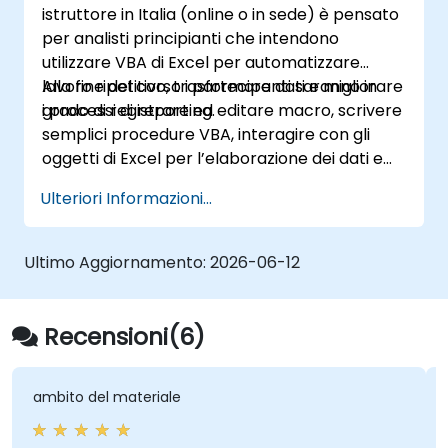
istruttore in Italia (online o in sede) è pensato
di soluzioni avanzate per l’automazione,
per analisti principianti che intendono
risultando ideale per analisti dati,
utilizzare VBA di Excel per automatizzare
professionisti della redazione di report e
lavoro ripetitivo, trasformare dati e migliorare
Alla fine del corso i partecipanti saranno in
utenti aziendali che desiderano sfruttare
i processi di reporting.
grado di registrare ed editare macro, scrivere
appieno le potenzialità degli fogli di calcolo.
semplici procedure VBA, interagire con gli
oggetti di Excel per l’elaborazione dei dati e
diagnosticare eventuali errori nelle soluzioni
Ulteriori Informazioni...
automatizzate.
Ultimo Aggiornamento:
2026-06-12
Recensioni(6)
ambito del materiale