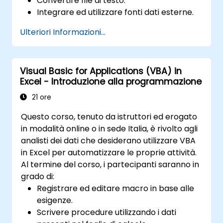
Convertire file di testo.
Integrare ed utilizzare fonti dati esterne.
Impiegare librerie esterne nei propri
Ulteriori Informazioni...
programmi.
Visual Basic for Applications (VBA) in
Excel - Introduzione alla programmazione
21 ore
Questo corso, tenuto da istruttori ed erogato
in modalità online o in sede Italia, è rivolto agli
analisti dei dati che desiderano utilizzare VBA
in Excel per automatizzare le proprie attività.
Al termine del corso, i partecipanti saranno in
grado di:
Registrare ed editare macro in base alle
esigenze.
Scrivere procedure utilizzando i dati