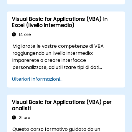
attività; inoltre permettono di progettare
applicazioni personalizzate in grado di
Visual Basic for Applications (VBA) in
svolgere nuove funzioni.
Excel (livello intermedio)
14 ore
Migliorate le vostre competenze di VBA
raggiungendo un livello intermedio:
imparerete a creare interfacce
personalizzate, ad utilizzare tipi di dati
complessi, logica condizionale e cicli, nonché
Ulteriori Informazioni...
tecniche professionali per il debug. Questo
corso pratico su Excel VBA si concentra sulla
gestione efficace degli errori,
Visual Basic for Applications (VBA) per
sull'ottimizzazione delle prestazioni, sullo
analisti
sviluppo di UserForm in VBA e
sull'automazione dei flussi di lavoro attraverso
21 ore
esercitazioni reali. Il corso colma così il divario
Questo corso formativo guidato da un
tra la conoscenza base dei macro e l’utilizzo