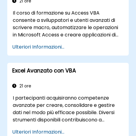
pratiche, il corso abilita analisti, professionisti
21 ore
finanziari e sviluppatori ad eliminare i compiti
Il corso di formazione su Access VBA
manuali, sfruttando al massimo le potenzialità
consente a sviluppatori e utenti avanzati di
di gestione e reportistica dei dati.
scrivere macro, automatizzare le operazioni
in Microsoft Access e creare applicazioni di
database personalizzate. Vengono trattati i
Ulteriori Informazioni...
concetti fondamentali sull'integrazione di
Visual Basic for Applications con MS Access; si
approfondiscono poi tecniche essenziali per
Excel Avanzato con VBA
l'automazione del modello a oggetti e la
manipolazione dei dati. Al termine, gli
specialisti del database avranno acquisito
21 ore
competenze utili per sviluppare form
I partecipanti acquisiranno competenze
personalizzati, report e flussi di lavoro basati
avanzate per creare, consolidare e gestire
su eventi in contesti aziendali.
dati nel modo più efficace possibile. Diversi
strumenti disponibili contribuiscono a
semplificare il lavoro quotidiano, riducendo
Ulteriori Informazioni...
notevolmente i tempi di esecuzione delle