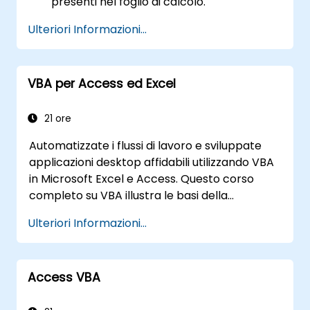
presenti nel foglio di calcolo.
Creare funzioni personalizzate.
Ulteriori Informazioni...
Gestire eventi (ad esempio l’apertura del
foglio o la modifica di una cella) tramite
appositi gestori.
VBA per Access ed Excel
Creare form personalizzate.
21 ore
Automatizzate i flussi di lavoro e sviluppate
applicazioni desktop affidabili utilizzando VBA
in Microsoft Excel e Access. Questo corso
completo su VBA illustra le basi della
programmazione, la programmazione
Ulteriori Informazioni...
orientata agli oggetti, la progettazione di
database SQL, lo sviluppo delle interfacce
utente, le tecniche di debug e di gestione degli
Access VBA
errori, nonché sofisticate procedure
analitiche per Excel. Attraverso esercitazioni