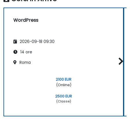
WordPress.org, selezionare e personalizzare
temi, gestire i plugin e configurare
correttamente le impostazioni del sito.
WordPress
Questo corso aiuta chiunque a creare e
mantenere autonomamente il proprio sito
web.
2026-09-18 09:30
14 ore
Roma
2100 EUR
(Online)
2500 EUR
(Classe)