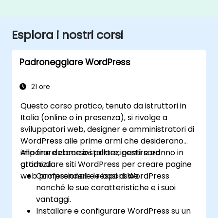
Esplora i nostri corsi
Padroneggiare WordPress
21 ore
Questo corso pratico, tenuto da istruttori in
Italia (online o in presenza), si rivolge a
sviluppatori web, designer e amministratori di
WordPress alle prime armi che desiderano
imparare come installare, gestire ed
Alla fine del corso i partecipanti saranno in
ottimizzare siti WordPress per creare pagine
grado di:
web professionali e responsive.
Comprendere le basi di WordPress
nonché le sue caratteristiche e i suoi
vantaggi.
Installare e configurare WordPress su un