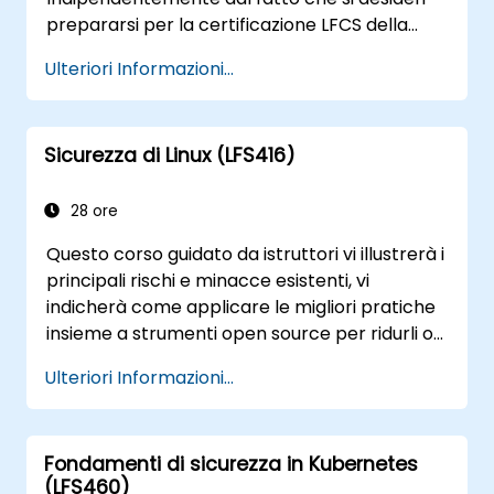
prepararsi per la certificazione LFCS della
Linux Foundation, avviare una carriera nel
Ulteriori Informazioni...
campo di Linux, effettuare il passaggio da
altre piattaforme a Linux o semplicemente
consolidare le proprie abilità tecniche, questo
Sicurezza di Linux (LFS416)
corso tenuto da un istruttore risponderà alle
vostre esigenze.
28 ore
Questo corso guidato da istruttori vi illustrerà i
principali rischi e minacce esistenti, vi
indicherà come applicare le migliori pratiche
insieme a strumenti open source per ridurli o
contrastarli, e vi insegnerà ciò che è
Ulteriori Informazioni...
necessario sapere per riconoscere e
superare gli attacchi che potrebbero
verificarsi.
Fondamenti di sicurezza in Kubernetes
(LFS460)