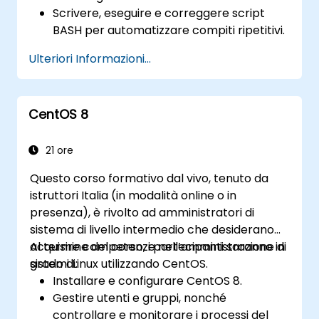
Scrivere, eseguire e correggere script
BASH per automatizzare compiti ripetitivi.
Integrare nel proprio codice istruzioni
Ulteriori Informazioni...
condizionali, cicli e funzioni per
aumentarne la versatilità.
Elaborare file di testo, cercare
CentOS 8
determinati pattern ed utilizzare i flussi di
dati in modo ottimale.
21 ore
Questo corso formativo dal vivo, tenuto da
istruttori Italia (in modalità online o in
presenza), è rivolto ad amministratori di
sistema di livello intermedio che desiderano
acquisire competenze nell’amministrazione di
Al termine del corso, i partecipanti saranno in
sistemi Linux utilizzando CentOS.
grado di:
Installare e configurare CentOS 8.
Gestire utenti e gruppi, nonché
controllare e monitorare i processi del