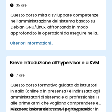
35 ore
Questo corso mira a sviluppare competenze
nell’amministrazione del sistema basato su
Debian GNU/Linux, affrontando in modo
approfondito le operazioni da eseguire nella
console, la gestione del filesystem, la
Ulteriori Informazioni...
navigazione shell e l’utilizzo degli strumenti
per l’elaborazione testuale. Si esplorano in
dettaglio i meccanismi di gestione dei
Breve introduzione all’hypervisor e a KVM
pacchetti tramite apt e dpkg, l’avvio del
sistema, il rafforzamento della sicurezza e
l’autenticazione degli utenti. L’obiettivo è
7 ore
preparare gli amministratori a gestire in
Questo corso formativo guidato da istruttori
modo completo le infrastrutture Debian, con
in Italia (online o in presenza) è indirizzato agli
piena padronanza delle attività quotidiane di
amministratori di sistema e ai professionisti IT
manutenzione, risoluzione dei problemi e
alle prime armi che vogliono comprendere e
configurazione sicura in diversi ambienti
iniziare a lavorare con KVM e gli hypervisor in
Alla conclusione del corso, i partecipanti
aziendali.