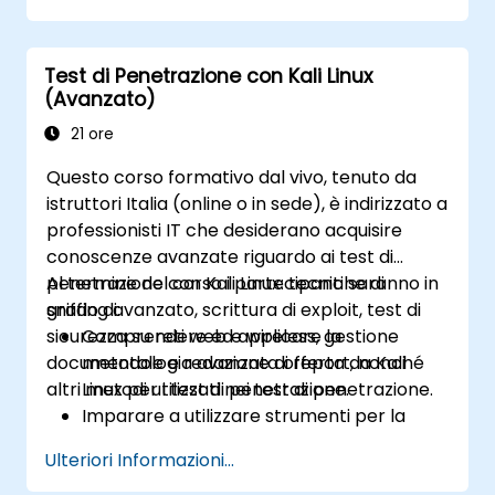
Test di Penetrazione con Kali Linux
(Avanzato)
21 ore
Questo corso formativo dal vivo, tenuto da
istruttori Italia (online o in sede), è indirizzato a
professionisti IT che desiderano acquisire
conoscenze avanzate riguardo ai test di
penetrazione con Kali Linux: tecniche di
Al termine del corso i partecipanti saranno in
sniffing avanzato, scrittura di exploit, test di
grado di:
sicurezza su reti web e wireless, gestione
Comprendere ed applicare la
documentale e redazione di report, nonché
metodologia avanzata offerta da Kali
altri metodi utilizzati nei test di penetrazione.
Linux per i test di penetrazione.
Imparare a utilizzare strumenti per la
valutazione delle vulnerabilità.
Ulteriori Informazioni...
Gestire prove, raccolta dati e reportistica