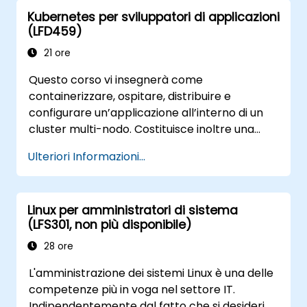
hacker.
Kubernetes per sviluppatori di applicazioni
(LFD459)
21 ore
Questo corso vi insegnerà come
containerizzare, ospitare, distribuire e
configurare un’applicazione all’interno di un
cluster multi-nodo. Costituisce inoltre una
preparazione ideale per l’esame Certified
Ulteriori Informazioni...
Kubernetes Application Developer (CKAD).
Linux per amministratori di sistema
(LFS301, non più disponibile)
28 ore
L'amministrazione dei sistemi Linux è una delle
competenze più in voga nel settore IT.
Indipendentemente dal fatto che si desideri