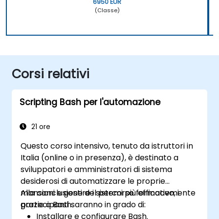
6950 EUR
(Classe)
Corsi relativi
Scripting Bash per l'automazione
21 ore
Questo corso intensivo, tenuto da istruttori in
Italia (online o in presenza), è destinato a
sviluppatori e amministratori di sistema
desiderosi di automatizzare le proprie
mansioni e gestire i sistemi più efficacemente
Alla conclusione del percorso formativo, i
grazie a Bash.
partecipanti saranno in grado di:
Installare e configurare Bash.