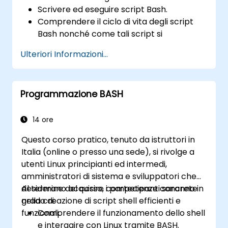
Scrivere ed eseguire script Bash.
Comprendere il ciclo di vita degli script
Bash nonché come tali script si
inseriscano nelle attività di
Ulteriori Informazioni...
amministrazione del sistema.
Utilizzare Bash per automatizzare
operazioni e gestire i sistemi.
Programmazione BASH
14 ore
Questo corso pratico, tenuto da istruttori in
Italia (online o presso una sede), si rivolge a
utenti Linux principianti ed intermedi,
amministratori di sistema e sviluppatori che
desiderano acquisire competenze concrete
Al termine del corso, i partecipanti saranno in
nella creazione di script shell efficienti e
grado di:
funzionali.
Comprendere il funzionamento dello shell
e interagire con Linux tramite BASH.