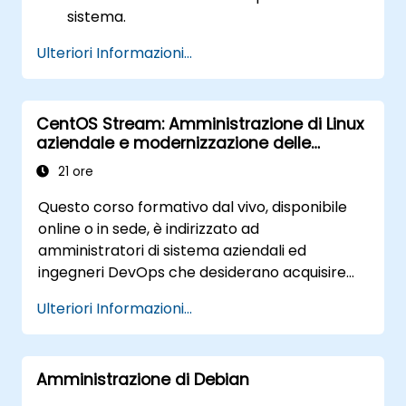
sistema.
Configurare servizi di rete e garantirne la
Ulteriori Informazioni...
sicurezza.
Implementare soluzioni di archiviazione,
effettuare manutenzione sistemica e
CentOS Stream: Amministrazione di Linux
risolvere eventuali problemi.
aziendale e modernizzazione delle
infrastrutture
21 ore
Questo corso formativo dal vivo, disponibile
online o in sede, è indirizzato ad
amministratori di sistema aziendali ed
ingegneri DevOps che desiderano acquisire
padronanza della piattaforma CentOS
Ulteriori Informazioni...
Stream più recente, delle tecniche moderne
per la gestione dei container, del
rafforzamento della sicurezza e
Amministrazione di Debian
dell’automazione infrastrutturale.