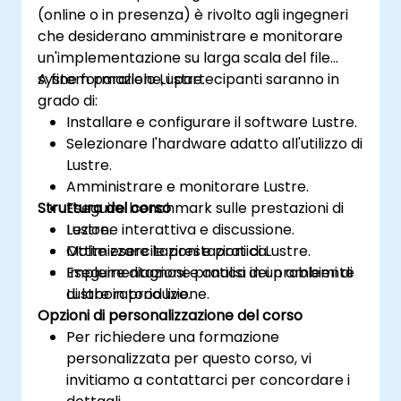
(online o in presenza) è rivolto agli ingegneri
che desiderano amministrare e monitorare
un'implementazione su larga scala del file
system parallelo Lustre.
A fine formazione, i partecipanti saranno in
grado di:
Installare e configurare il software Lustre.
Selezionare l'hardware adatto all'utilizzo di
Lustre.
Amministrare e monitorare Lustre.
Struttura del corso
Eseguire benchmark sulle prestazioni di
Lustre.
Lezione interattiva e discussione.
Ottimizzare le prestazioni di Lustre.
Molte esercitazioni e pratica.
Eseguire diagnosi e analisi dei problemi di
Implementazione pratica in un ambiente
Lustre in produzione.
di laboratorio live.
Opzioni di personalizzazione del corso
Per richiedere una formazione
personalizzata per questo corso, vi
invitiamo a contattarci per concordare i