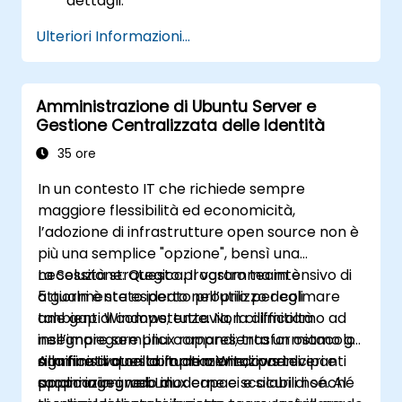
dettagli.
Ulteriori Informazioni...
Amministrazione di Ubuntu Server e
Gestione Centralizzata delle Identità
35 ore
In un contesto IT che richiede sempre
maggiore flessibilità ed economicità,
l’adozione di infrastrutture open source non è
più una semplice "opzione", bensì una
necessità strategica. Il vostro team è
La Soluzione: Questo programma intensivo di
attualmente esperto nell’utilizzo degli
5 giorni è stato ideato proprio per colmare
ambienti Windows; tuttavia, la difficoltà
tale gap di competenze. Non ci limitiamo ad
nell’impiegare Linux rappresenta un ostacolo
insegnare semplici comandi; trasformiamo gli
significativo nella implementazione di
amministratori abituati a Windows in veri e
Alla fine di questa formazione, i partecipanti
applicazioni web moderne e scalabili nonché
propri ingegneri Linux capaci e sicuri di sé. Al
saranno in grado di: