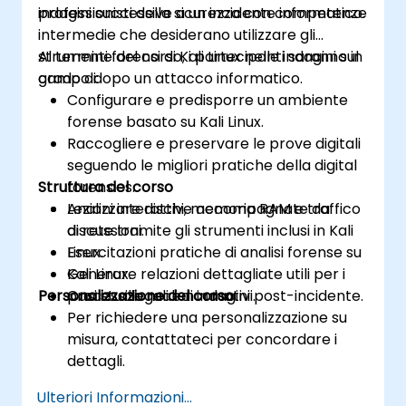
indagini successive a un incidente informatico.
professionisti della sicurezza con competenze
intermedie che desiderano utilizzare gli
strumenti forensi di Kali Linux nelle indagini sul
Al termine del corso, i partecipanti saranno in
campo dopo un attacco informatico.
grado di:
Configurare e predisporre un ambiente
forense basato su Kali Linux.
Raccogliere e preservare le prove digitali
seguendo le migliori pratiche della digital
Struttura del corso
forensics.
Analizzare dischi, memoria RAM e traffico
Lezioni interattive accompagnate da
di rete tramite gli strumenti inclusi in Kali
discussioni.
Linux.
Esercitazioni pratiche di analisi forense su
Generare relazioni dettagliate utili per i
Kali Linux.
Personalizzazione del corso
processi legali e normativi.
Casi studio reali di indagini post-incidente.
Per richiedere una personalizzazione su
misura, contattateci per concordare i
dettagli.
Ulteriori Informazioni...