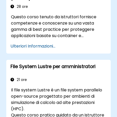
28 ore
Questo corso tenuto da istruttori fornisce
competenze e conoscenze su una vasta
gamma di best practice per proteggere
applicazioni basate su container e
piattaforme Kubernetes durante le fasi di
Ulteriori Informazioni...
sviluppo, distribuzione ed esecuzione.
File System Lustre per amministratori
21 ore
Il file system Lustre è un file system parallelo
open-source progettato per ambienti di
simulazione di calcolo ad alte prestazioni
(HPC).
Questo corso pratico guidato da un istruttore