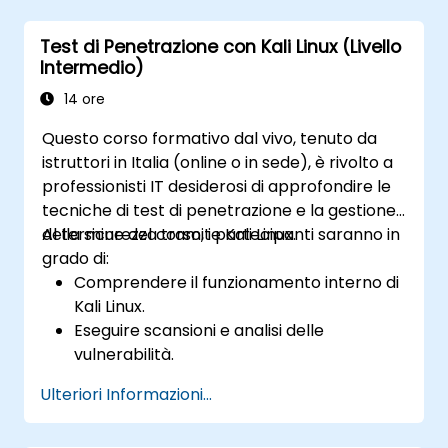
grazie a Kali Linux.
Comprendere i meccanismi di
Test di Penetrazione con Kali Linux (Livello
sfruttamento delle debolezze, gli attacchi
Intermedio)
informatici e l’escalation dei privilegi.
14 ore
Questo corso formativo dal vivo, tenuto da
istruttori in Italia (online o in sede), è rivolto a
professionisti IT desiderosi di approfondire le
tecniche di test di penetrazione e la gestione
della sicurezza tramite Kali Linux.
Al termine del corso, i partecipanti saranno in
grado di:
Comprendere il funzionamento interno di
Kali Linux.
Eseguire scansioni e analisi delle
vulnerabilità.
Gestire le autorizzazioni dei file e la
Ulteriori Informazioni...
struttura delle directory.
Utilizzare comandi e scorciatoie in stile