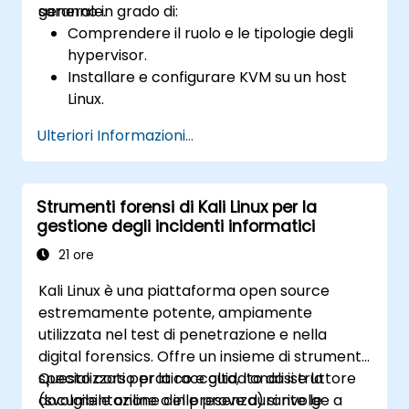
generale.
saranno in grado di:
Comprendere il ruolo e le tipologie degli
hypervisor.
Installare e configurare KVM su un host
Linux.
Creare, gestire e risolvere eventuali
Ulteriori Informazioni...
problemi delle macchine virtuali ospiti.
Configurare reti virtuali e pool di
archiviazione per ambienti VM.
Strumenti forensi di Kali Linux per la
gestione degli incidenti informatici
21 ore
Kali Linux è una piattaforma open source
estremamente potente, ampiamente
utilizzata nel test di penetrazione e nella
digital forensics. Offre un insieme di strumenti
specializzati per la raccolta, l’analisi e la
Questo corso pratico e guidato da istruttore
documentazione delle prove durante le
(svolgibile online o in presenza) si rivolge a