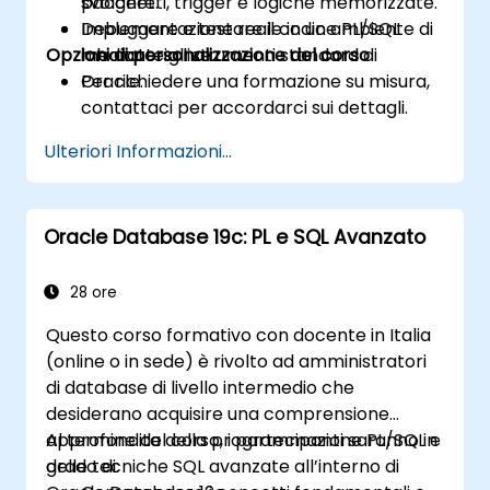
pacchetti, trigger e logiche memorizzate.
svolgere.
Debuggare e testare il codice PL/SQL
Implementazione reale in un ambiente di
Opzioni di personalizzazione del corso
mediante gli strumenti standard di
laboratorio live.
Oracle.
Per richiedere una formazione su misura,
contattaci per accordarci sui dettagli.
Ulteriori Informazioni...
Oracle Database 19c: PL e SQL Avanzato
28 ore
Questo corso formativo con docente in Italia
(online o in sede) è rivolto ad amministratori
di database di livello intermedio che
desiderano acquisire una comprensione
approfondita della programmazione PL/SQL e
Al termine del corso, i partecipanti saranno in
delle tecniche SQL avanzate all’interno di
grado di: