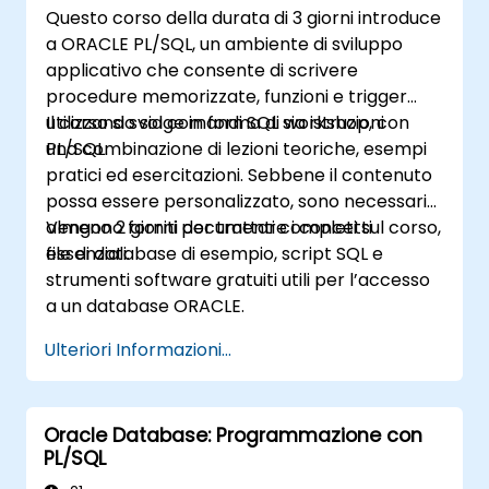
Questo corso della durata di 3 giorni introduce
a ORACLE PL/SQL, un ambiente di sviluppo
applicativo che consente di scrivere
procedure memorizzate, funzioni e trigger
utilizzando sia comandi SQL sia istruzioni
Il corso si svolge in forma di workshop, con
PL/SQL.
una combinazione di lezioni teoriche, esempi
pratici ed esercitazioni. Sebbene il contenuto
possa essere personalizzato, sono necessari
almeno 2 giorni per trattare i concetti
Vengono forniti documenti completi sul corso,
essenziali.
file di database di esempio, script SQL e
strumenti software gratuiti utili per l’accesso
a un database ORACLE.
Ulteriori Informazioni...
Oracle Database: Programmazione con
PL/SQL