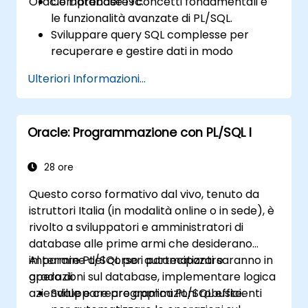
Oracle Database 19c.
Comprendere i concetti fondamentali e
le funzionalità avanzate di PL/SQL.
Sviluppare query SQL complesse per
recuperare e gestire dati in modo
efficiente.
Ulteriori Informazioni...
Utilizzare strutture di programmazione
PL/SQL per la gestione dei dati e delle
operazioni sul database.
Oracle: Programmazione con PL/SQL I
Ottimizzare le query SQL al fine di
migliorarne le prestazioni.
Sfruttare funzionalità avanzate di PL/SQL
28 ore
come le collezioni, l’elaborazione in
Questo corso formativo dal vivo, tenuto da
blocco e la gestione degli errori.
istruttori Italia (in modalità online o in sede), è
Imparare a debuggare e gestire
rivolto a sviluppatori e amministratori di
correttamente i programmi PL/SQL.
database alle prime armi che desiderano
imparare PL/SQL per automatizzare
Al termine del corso i partecipanti saranno in
operazioni sul database, implementare logica
grado di:
aziendale e creare applicazioni robuste.
Sviluppare programmi PL/SQL efficienti