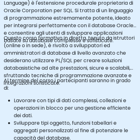
Language) è l'estensione procedurale proprietaria di
Oracle Corporation per SQL. Si tratta di un linguaggio
di programmazione estremamente potente, ideato
per integrarsi perfettamente con il database Oracle
e consentire agli utenti di sviluppare applicazioni
Questo corso formativo in diretta, tenuto da istruttori
basate su database complesse e sofisticate.
(online o in sede), è rivolto a sviluppatori ed
amministratori di database di livello avanzato che
desiderano utilizzare PL/SQL per creare soluzioni
databasistiche ad alte prestazioni, sicure e scalabili,
sfruttando tecniche di programmazione avanzate e
Al termine del corso i partecipanti saranno in grado
integrazioni sofisticate.
di:
Lavorare con tipi di dati complessi, collezioni e
operazioni in blocco per una gestione efficiente
dei dati.
Sviluppare tipi oggetto, funzioni tabellari e
aggregati personalizzati al fine di potenziare le
capacità del database.