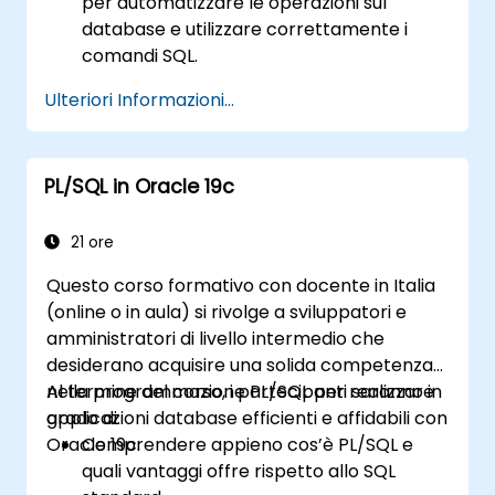
per automatizzare le operazioni sul
database e utilizzare correttamente i
comandi SQL.
Creare unità di programma riutilizzabili,
Ulteriori Informazioni...
come procedure, funzioni, package e
trigger, al fine di realizzare applicazioni
modulari e scalabili.
PL/SQL in Oracle 19c
Utilizzare strutture dati avanzate, come
gli array associativi, e gestire i risultati
delle query tramite cursori.
21 ore
Gestire gli errori in modo affidabile e
Questo corso formativo con docente in Italia
proteggere il codice ricorrendo a
(online o in aula) si rivolge a sviluppatori e
tecniche di crittografia, offuscamento e
amministratori di livello intermedio che
compilazione condizionale.
desiderano acquisire una solida competenza
Applicare PL/SQL in contesti reali,
nella programmazione PL/SQL per realizzare
Al termine del corso, i partecipanti saranno in
sfruttando i package predefiniti per
applicazioni database efficienti e affidabili con
grado di:
operazioni quali la gestione dei file,
Oracle 19c.
Comprendere appieno cos’è PL/SQL e
l’automatizzazione dell’invio di email e
quali vantaggi offre rispetto allo SQL
altre funzionalità avanzate.