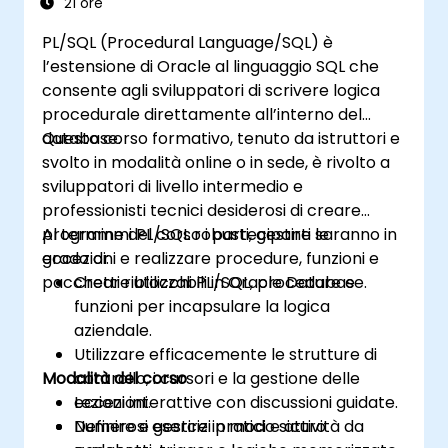
21 ore
PL/SQL (Procedural Language/SQL) è
l’estensione di Oracle al linguaggio SQL che
consente agli sviluppatori di scrivere logica
procedurale direttamente all’interno del
database.
Questo corso formativo, tenuto da istruttori e
svolto in modalità online o in sede, è rivolto a
sviluppatori di livello intermedio e
professionisti tecnici desiderosi di creare
programmi PL/SQL robusti, gestire le
Al termine del corso i partecipanti saranno in
eccezioni e realizzare procedure, funzioni e
grado di:
pacchetti riutilizzabili in Oracle Database.
Creare blocchi PL/SQL, procedure e
funzioni per incapsulare la logica
aziendale.
Utilizzare efficacemente le strutture di
Modalità del corso
controllo, i cursori e la gestione delle
eccezioni.
Lezioni interattive con discussioni guidate.
Definire e gestire in modo sicuro
Numerosi esercizi pratici e attività da