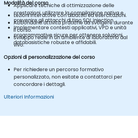
Modalità del corso
Applicare tecniche di ottimizzazione delle
prestazioni, utilizzare la compilazione nativa e
Lezioni interattive con dibattiti ed esercitazioni.
prevenire gli attacchi di tipo SQL injection.
Abbondanti attività pratiche da svolgere durante
Implementare contesti applicativi, VPD e unità
il corso.
programmative sicure per ottenere soluzioni
Sviluppo reale in un ambiente di laboratorio dal
databasistiche robuste e affidabili.
vivo.
Opzioni di personalizzazione del corso
Per richiedere un percorso formativo
personalizzato, non esitate a contattarci per
concordare i dettagli.
Ulteriori Informazioni