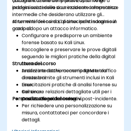
documentazione delle prove durante le
(svolgibile online o in presenza) si rivolge a
indagini successive a un incidente informatico.
professionisti della sicurezza con competenze
intermedie che desiderano utilizzare gli
strumenti forensi di Kali Linux nelle indagini sul
Al termine del corso, i partecipanti saranno in
campo dopo un attacco informatico.
grado di:
Configurare e predisporre un ambiente
forense basato su Kali Linux.
Raccogliere e preservare le prove digitali
seguendo le migliori pratiche della digital
Struttura del corso
forensics.
Analizzare dischi, memoria RAM e traffico
Lezioni interattive accompagnate da
di rete tramite gli strumenti inclusi in Kali
discussioni.
Linux.
Esercitazioni pratiche di analisi forense su
Generare relazioni dettagliate utili per i
Kali Linux.
Personalizzazione del corso
processi legali e normativi.
Casi studio reali di indagini post-incidente.
Per richiedere una personalizzazione su
misura, contattateci per concordare i
dettagli.