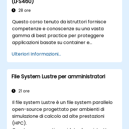
(LFS460)
28 ore
Questo corso tenuto da istruttori fornisce
competenze e conoscenze su una vasta
gamma di best practice per proteggere
applicazioni basate su container e
piattaforme Kubernetes durante le fasi di
Ulteriori Informazioni...
sviluppo, distribuzione ed esecuzione.
File System Lustre per amministratori
21 ore
Il file system Lustre è un file system parallelo
open-source progettato per ambienti di
simulazione di calcolo ad alte prestazioni
(HPC).