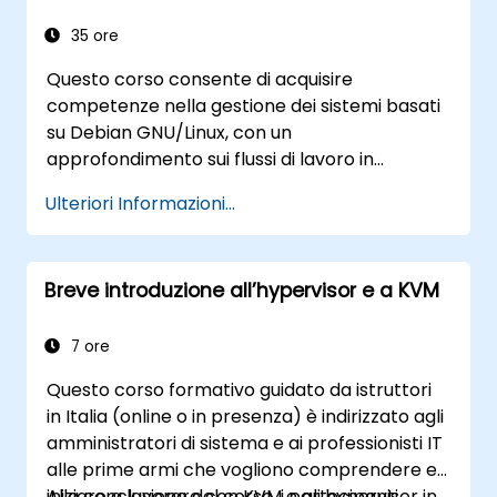
35 ore
Questo corso consente di acquisire
competenze nella gestione dei sistemi basati
su Debian GNU/Linux, con un
approfondimento sui flussi di lavoro in
console, sulla gestione del filesystem, sulla
Ulteriori Informazioni...
navigazione shell e sull’utilizzo degli strumenti
per l’elaborazione testuale. Si tratta anche
della gestione dei pacchetti tramite apt e
Breve introduzione all’hypervisor e a KVM
dpkg, dell’avvio del sistema, del
rafforzamento della sicurezza e
dell’autenticazione degli utenti. Alla fine del
7 ore
corso, gli amministratori saranno in grado di
Questo corso formativo guidato da istruttori
gestire l’intera infrastruttura Debian,
in Italia (online o in presenza) è indirizzato agli
svolgendo attività quotidiane di
amministratori di sistema e ai professionisti IT
manutenzione, risoluzione dei problemi e
alle prime armi che vogliono comprendere e
configurazione sicura anche in ambienti
iniziare a lavorare con KVM e gli hypervisor in
Alla conclusione del corso, i partecipanti