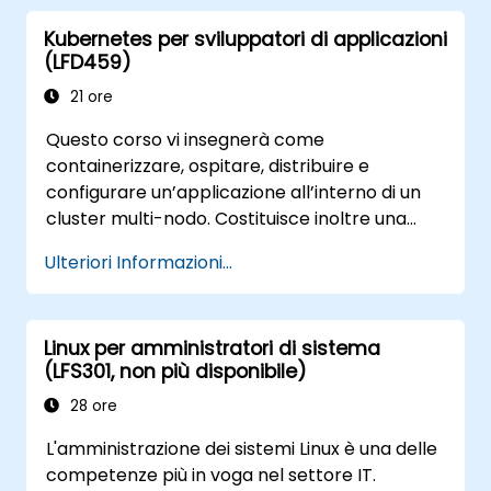
hacker.
Kubernetes per sviluppatori di applicazioni
(LFD459)
21 ore
Questo corso vi insegnerà come
containerizzare, ospitare, distribuire e
configurare un’applicazione all’interno di un
cluster multi-nodo. Costituisce inoltre una
preparazione ideale per l’esame Certified
Ulteriori Informazioni...
Kubernetes Application Developer (CKAD).
Linux per amministratori di sistema
(LFS301, non più disponibile)
28 ore
L'amministrazione dei sistemi Linux è una delle
competenze più in voga nel settore IT.