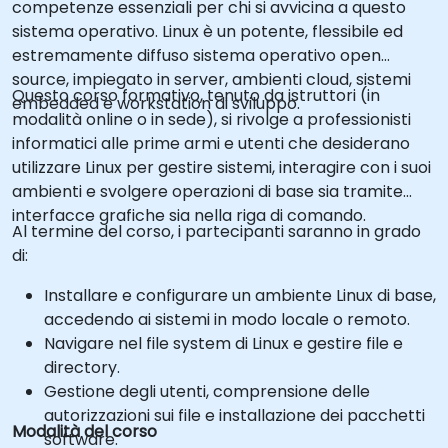
competenze essenziali per chi si avvicina a questo
sistema operativo. Linux è un potente, flessibile ed
estremamente diffuso sistema operativo open
source, impiegato in server, ambienti cloud, sistemi
Questo corso formativo, tenuto da istruttori (in
embedded e workstation di sviluppo.
modalità online o in sede), si rivolge a professionisti
informatici alle prime armi e utenti che desiderano
utilizzare Linux per gestire sistemi, interagire con i suoi
ambienti e svolgere operazioni di base sia tramite
interfacce grafiche sia nella riga di comando.
Al termine del corso, i partecipanti saranno in grado
di:
Installare e configurare un ambiente Linux di base,
accedendo ai sistemi in modo locale o remoto.
Navigare nel file system di Linux e gestire file e
directory.
Gestione degli utenti, comprensione delle
autorizzazioni sui file e installazione dei pacchetti
Modalità del corso
software.