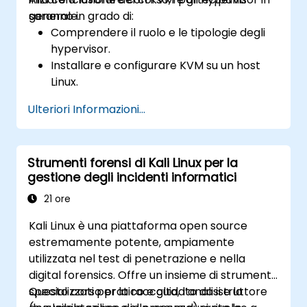
aziendali complessi.
generale.
saranno in grado di:
Comprendere il ruolo e le tipologie degli
hypervisor.
Installare e configurare KVM su un host
Linux.
Creare, gestire e risolvere eventuali
Ulteriori Informazioni...
problemi delle macchine virtuali ospiti.
Configurare reti virtuali e pool di
archiviazione per ambienti VM.
Strumenti forensi di Kali Linux per la
gestione degli incidenti informatici
21 ore
Kali Linux è una piattaforma open source
estremamente potente, ampiamente
utilizzata nel test di penetrazione e nella
digital forensics. Offre un insieme di strumenti
specializzati per la raccolta, l’analisi e la
Questo corso pratico e guidato da istruttore