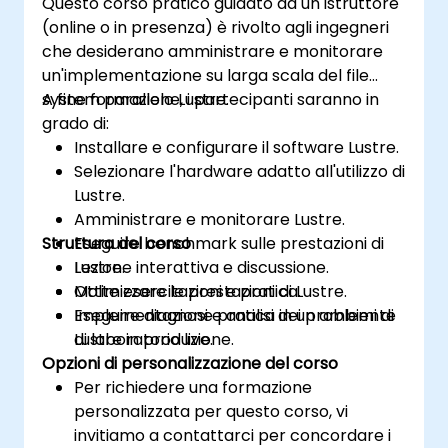
Questo corso pratico guidato da un istruttore
(online o in presenza) è rivolto agli ingegneri
che desiderano amministrare e monitorare
un'implementazione su larga scala del file
system parallelo Lustre.
A fine formazione, i partecipanti saranno in
grado di:
Installare e configurare il software Lustre.
Selezionare l'hardware adatto all'utilizzo di
Lustre.
Amministrare e monitorare Lustre.
Struttura del corso
Eseguire benchmark sulle prestazioni di
Lustre.
Lezione interattiva e discussione.
Ottimizzare le prestazioni di Lustre.
Molte esercitazioni e pratica.
Eseguire diagnosi e analisi dei problemi di
Implementazione pratica in un ambiente
Lustre in produzione.
di laboratorio live.
Opzioni di personalizzazione del corso
Per richiedere una formazione
personalizzata per questo corso, vi
invitiamo a contattarci per concordare i