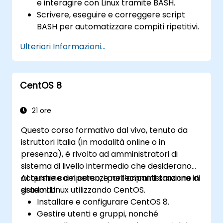
e interagire con Linux tramite BASH.
Scrivere, eseguire e correggere script
BASH per automatizzare compiti ripetitivi.
Integrare nel proprio codice istruzioni
Ulteriori Informazioni...
condizionali, cicli e funzioni per
aumentarne la versatilità.
Elaborare file di testo, cercare
CentOS 8
determinati pattern ed utilizzare i flussi di
dati in modo ottimale.
21 ore
Questo corso formativo dal vivo, tenuto da
istruttori Italia (in modalità online o in
presenza), è rivolto ad amministratori di
sistema di livello intermedio che desiderano
acquisire competenze nell’amministrazione di
Al termine del corso, i partecipanti saranno in
sistemi Linux utilizzando CentOS.
grado di:
Installare e configurare CentOS 8.
Gestire utenti e gruppi, nonché