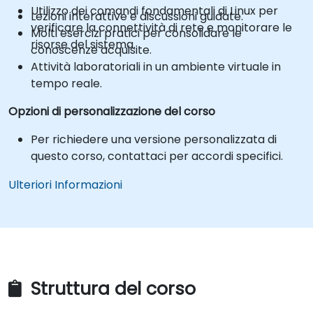
Utilizzo dei comandi fondamentali di Linux per
Lezioni interattive e discussioni guidate.
verificare la connettività di rete e monitorare le
Molti esercizi pratici per consolidare le
risorse del sistema.
conoscenze acquisite.
Attività laboratoriali in un ambiente virtuale in
tempo reale.
Opzioni di personalizzazione del corso
Per richiedere una versione personalizzata di
questo corso, contattaci per accordi specifici.
Ulteriori Informazioni
Struttura del corso