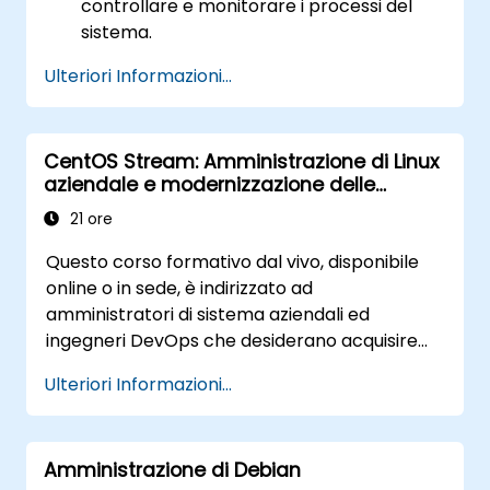
controllare e monitorare i processi del
sistema.
Configurare servizi di rete e garantirne la
Ulteriori Informazioni...
sicurezza.
Implementare soluzioni di archiviazione,
effettuare manutenzione sistemica e
CentOS Stream: Amministrazione di Linux
risolvere eventuali problemi.
aziendale e modernizzazione delle
infrastrutture
21 ore
Questo corso formativo dal vivo, disponibile
online o in sede, è indirizzato ad
amministratori di sistema aziendali ed
ingegneri DevOps che desiderano acquisire
padronanza della piattaforma CentOS
Ulteriori Informazioni...
Stream più recente, delle tecniche moderne
per la gestione dei container, del
rafforzamento della sicurezza e
Amministrazione di Debian
dell’automazione infrastrutturale.