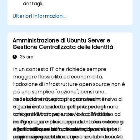
dettagli.
Ulteriori Informazioni...
Amministrazione di Ubuntu Server e
Gestione Centralizzata delle Identità
35 ore
In un contesto IT che richiede sempre
maggiore flessibilità ed economicità,
l’adozione di infrastrutture open source non è
più una semplice "opzione", bensì una
necessità strategica. Il vostro team è
La Soluzione: Questo programma intensivo di
attualmente esperto nell’utilizzo degli
5 giorni è stato ideato proprio per colmare
ambienti Windows; tuttavia, la difficoltà
tale gap di competenze. Non ci limitiamo ad
nell’impiegare Linux rappresenta un ostacolo
insegnare semplici comandi; trasformiamo gli
significativo nella implementazione di
amministratori abituati a Windows in veri e
Alla fine di questa formazione, i partecipanti
applicazioni web moderne e scalabili nonché
propri ingegneri Linux capaci e sicuri di sé. Al
saranno in grado di: