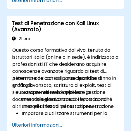
Ulteriori Informazioni...
Test di Penetrazione con Kali Linux
(Avanzato)
21 ore
Questo corso formativo dal vivo, tenuto da
istruttori Italia (online o in sede), è indirizzato a
professionisti IT che desiderano acquisire
conoscenze avanzate riguardo ai test di
penetrazione con Kali Linux: tecniche di
Al termine del corso i partecipanti saranno in
sniffing avanzato, scrittura di exploit, test di
grado di:
sicurezza su reti web e wireless, gestione
Comprendere ed applicare la
documentale e redazione di report, nonché
metodologia avanzata offerta da Kali
altri metodi utilizzati nei test di penetrazione.
Linux per i test di penetrazione.
Imparare a utilizzare strumenti per la
valutazione delle vulnerabilità.
Ulteriori Informazioni...
Gestire prove, raccolta dati e reportistica