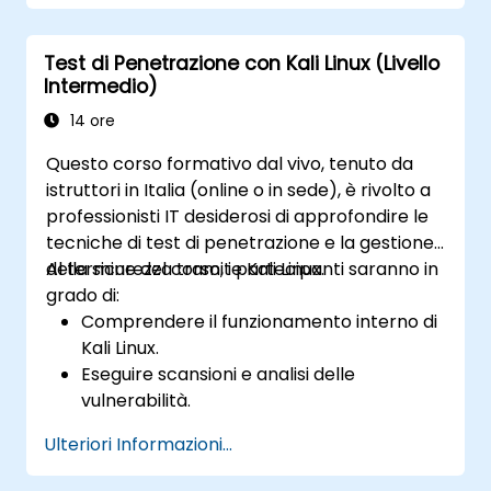
grazie a Kali Linux.
Comprendere i meccanismi di
Test di Penetrazione con Kali Linux (Livello
sfruttamento delle debolezze, gli attacchi
Intermedio)
informatici e l’escalation dei privilegi.
14 ore
Questo corso formativo dal vivo, tenuto da
istruttori in Italia (online o in sede), è rivolto a
professionisti IT desiderosi di approfondire le
tecniche di test di penetrazione e la gestione
della sicurezza tramite Kali Linux.
Al termine del corso, i partecipanti saranno in
grado di:
Comprendere il funzionamento interno di
Kali Linux.
Eseguire scansioni e analisi delle
vulnerabilità.
Gestire le autorizzazioni dei file e la
Ulteriori Informazioni...
struttura delle directory.
Utilizzare comandi e scorciatoie in stile