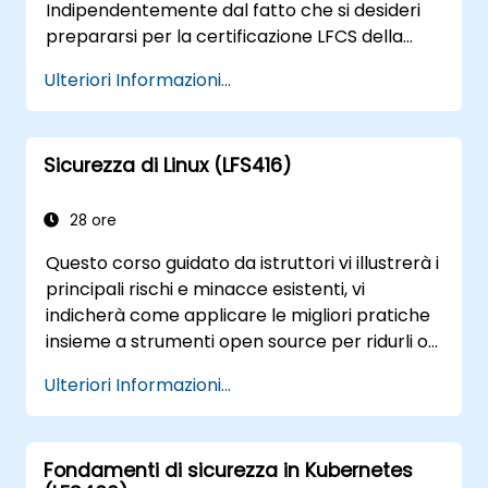
Indipendentemente dal fatto che si desideri
prepararsi per la certificazione LFCS della
Linux Foundation, avviare una carriera nel
Ulteriori Informazioni...
campo di Linux, effettuare il passaggio da
altre piattaforme a Linux o semplicemente
consolidare le proprie abilità tecniche, questo
Sicurezza di Linux (LFS416)
corso tenuto da un istruttore risponderà alle
vostre esigenze.
28 ore
Questo corso guidato da istruttori vi illustrerà i
principali rischi e minacce esistenti, vi
indicherà come applicare le migliori pratiche
insieme a strumenti open source per ridurli o
contrastarli, e vi insegnerà ciò che è
Ulteriori Informazioni...
necessario sapere per riconoscere e
superare gli attacchi che potrebbero
verificarsi.
Fondamenti di sicurezza in Kubernetes