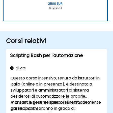
2500 EUR
(Classe)
Corsi relativi
Scripting Bash per l'automazione
21 ore
Questo corso intensivo, tenuto da istruttori in
Italia (online o in presenza), è destinato a
sviluppatori e amministratori di sistema
desiderosi di automatizzare le proprie
mansioni e gestire i sistemi più efficacemente
Alla conclusione del percorso formativo, i
grazie a Bash.
partecipanti saranno in grado di: