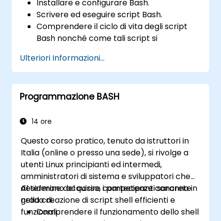
Installare e configurare Bash.
Scrivere ed eseguire script Bash.
Comprendere il ciclo di vita degli script
Bash nonché come tali script si
inseriscano nelle attività di
Ulteriori Informazioni...
amministrazione del sistema.
Utilizzare Bash per automatizzare
operazioni e gestire i sistemi.
Programmazione BASH
14 ore
Questo corso pratico, tenuto da istruttori in
Italia (online o presso una sede), si rivolge a
utenti Linux principianti ed intermedi,
amministratori di sistema e sviluppatori che
desiderano acquisire competenze concrete
Al termine del corso, i partecipanti saranno in
nella creazione di script shell efficienti e
grado di:
funzionali.
Comprendere il funzionamento dello shell