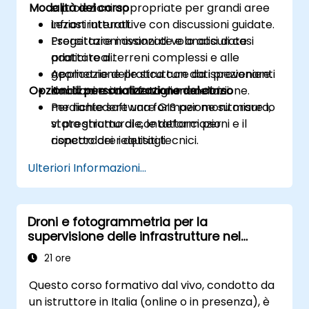
Modalità del corso
e proiezioni appropriate per grandi aree
infrastrutturali.
Lezioni interattive con discussioni guidate.
Progettare missioni di volo accurate
Esercitazioni avanzate e analisi di casi
adattate a terreni complessi e alle
pratici reali.
geometrie delle strutture da ispezionare.
Applicazione pratica con dati provenienti
Opzioni di personalizzazione del corso
Analizzare i dati fotogrammetrici
da droni e strumenti di modellazione.
mediante software GIS per monitorare lo
Per richiedere una formazione su misura,
stato strutturale, le deformazioni e il
vi preghiamo di contattarci per
rispetto dei requisiti tecnici.
concordare i dettagli.
Ulteriori Informazioni...
Droni e fotogrammetria per la
supervisione delle infrastrutture nel
settore edile
21 ore
Questo corso formativo dal vivo, condotto da
un istruttore in Italia (online o in presenza), è