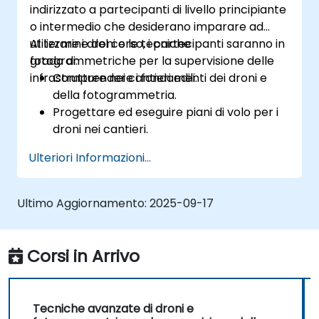
indirizzato a partecipanti di livello principiante
o intermedio che desiderano imparare ad
utilizzare i droni e le tecniche
Al termine del corso, i partecipanti saranno in
fotogrammetriche per la supervisione delle
grado di:
infrastrutture nei cantieri edili.
Comprendere i fondamenti dei droni e
della fotogrammetria.
Progettare ed eseguire piani di volo per i
droni nei cantieri.
Eseguire operazioni di tracciamento
Ulteriori Informazioni...
fotogrammetrico e creare mappe
dettagliate nonché modelli 3D.
Sfruttare i dati fotogrammetrici per la
Ultimo Aggiornamento:
2025-09-17
supervisione delle infrastrutture e il
rilevamento di eventuali anomalie.
Applicare la tecnologia dei droni per
Corsi in Arrivo
migliorare la sicurezza e l’efficienza nei
cantieri edili.
Tecniche avanzate di droni e