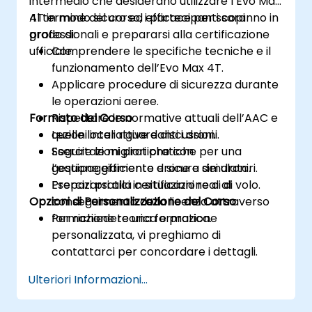
intermedio che desiderano utilizzare l’Evo Max
4T in modo sicuro ed efficace per scopi
Al termine del corso, i partecipanti saranno in
professionali e prepararsi alla certificazione
grado di:
ufficiale.
Comprendere le specifiche tecniche e il
funzionamento dell’Evo Max 4T.
Applicare procedure di sicurezza durante
le operazioni aeree.
Formato del Corso
Rispettare le normative attuali dell’AAC e
quelle locali riguardanti i droni.
Lezioni interattive e discussioni.
Seguire le migliori pratiche per una
Esercitazioni pratiche con
gestione efficiente e sicura dei droni.
l’equipaggiamento drone e simulatori.
Prepararsi alla certificazione o al
Esercizi pratici in situazioni reali di volo.
Opzioni di Personalizzazione del Corso
conseguimento della licenza attraverso
formazione teorica e pratica.
Per richiedere una formazione
personalizzata, vi preghiamo di
contattarci per concordare i dettagli.
Ulteriori Informazioni...