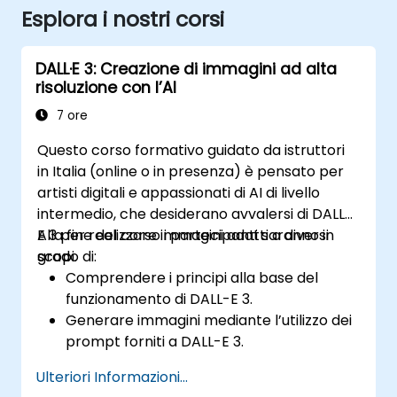
Esplora i nostri corsi
DALL·E 3: Creazione di immagini ad alta
risoluzione con l’AI
7 ore
Questo corso formativo guidato da istruttori
in Italia (online o in presenza) è pensato per
artisti digitali e appassionati di AI di livello
intermedio, che desiderano avvalersi di DALL-
E 3 per realizzare immagini adatti a diversi
Alla fine del corso i partecipanti saranno in
scopi.
grado di:
Comprendere i principi alla base del
funzionamento di DALL-E 3.
Generare immagini mediante l’utilizzo dei
prompt forniti a DALL-E 3.
Adattare ulteriormente DALL-E 3 su un set
Ulteriori Informazioni...
di dati personalizzato.