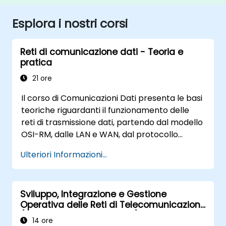
Esplora i nostri corsi
Reti di comunicazione dati - Teoria e
pratica
21 ore
Il corso di Comunicazioni Dati presenta le basi
teoriche riguardanti il funzionamento delle
reti di trasmissione dati, partendo dal modello
OSI-RM, dalle LAN e WAN, dal protocollo
TCP/IP fino alla sicurezza informatica e alle
Ulteriori Informazioni...
principali applicazioni di rete. Il corso fornisce
agli studenti conoscenze generali
sull’architettura, sui componenti hardware,
Sviluppo, Integrazione e Gestione
sulla configurazione software e sulla struttura
Operativa delle Reti di Telecomunicazione
delle reti di comunicazione dati.
(2G–5G & Wi-Fi Enterprise)
14 ore