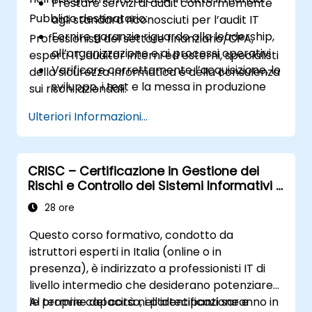
Prestare servizi di audit conformemente
Pubblico destinatario:
agli standard riconosciuti per l’audit IT
Fornire garanzie riguardo alla leadership,
Professionisti del settore finanziario/CPA,
all’organizzazione e ai processi operativi
esperti IT, auditor interni ed esterni, specialisti
Verificare correttamente l’acquisizione, lo
della sicurezza informatica e della consulenza
sviluppo, i test e la messa in produzione
sui rischi aziendali.
dei sistemi informativi
Ulteriori Informazioni...
Osservare con attenzione il
funzionamento delle operazioni IT,
comprese quelle gestite da terzi
Assicurarsi che le politiche, le norme e i
CRISC – Certificazione in Gestione dei
Rischi e Controllo dei Sistemi Informativi –
controlli di sicurezza rispettino i principi di
4 giorni
confidenzialità, integrità e disponibilità
28 ore
delle informazioni.
Questo corso formativo, condotto da
istruttori esperti in Italia (online o in
presenza), è indirizzato a professionisti IT di
livello intermedio che desiderano potenziare
le proprie capacità nell’identificazione e
Al termine del corso, i partecipanti saranno in