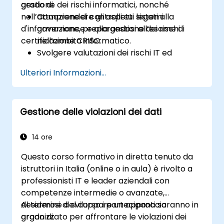
gestione dei rischi informatici, nonché
grado di:
nell’attuazione di controlli sui sistemi
Comprendere gli aspetti legati alla
d'informazione, preparandosi all’esame di
governance e alla gestione dei rischi
certificazione CRISC.
nell’ambito informatico.
Svolgere valutazioni dei rischi IT ed
implementare misure correttive
Ulteriori Informazioni...
adeguate.
Progettare e attuare controlli efficaci sui
sistemi d'informazione.
Gestione delle violazioni dei dati
Prepararsi in modo ottimale all’esame di
certificazione CRISC.
14 ore
Questo corso formativo in diretta tenuto da
istruttori in Italia (online o in aula) è rivolto a
professionisti IT e leader aziendali con
competenze intermedie o avanzate,
desiderosi di sviluppare un approccio
Al termine del corso i partecipanti saranno in
organizzato per affrontare le violazioni dei
grado di: