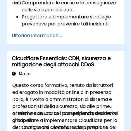
dati.
Comprendere le cause e le conseguenze
delle violazioni dei dati.
Progettare ed implementare strategie
preventive per prevenire tali incidenti.
Definire un piano di risposta agli incidenti
Ulteriori Informazioni...
finalizzato a contenerne gli effetti.
Svolgere indagini forensi e valutare
l’impatto delle violazioni sui sistemi
Cloudflare Essentials: CDN, sicurezza e
aziendali e sugli utenti.
mitigazione degli attacchi DDoS
Rispettare i requisiti legali e normativi in
materia di notifica delle violazioni dei dati.
14 ore
Recuperare dopo una violazione e
Questo corso formativo, tenuto da istruttori
rafforzare le misure di sicurezza esistenti.
ed erogato in modalità online o in presenza
Italia, è rivolto a amministratori di sistema e
professionisti della sicurezza, sia alle prime
armi che con una certa esperienza, desiderosi
Al termine del corso i partecipanti saranno in
di imparare a implementare Cloudflare per la
grado di:
distribuzione dei contenuti e la protezione del
Configurare Cloudflare per i propri siti