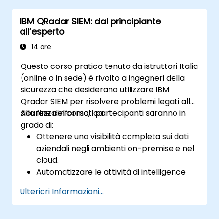
IBM QRadar SIEM: dal principiante
all’esperto
14 ore
Questo corso pratico tenuto da istruttori Italia
(online o in sede) è rivolto a ingegneri della
sicurezza che desiderano utilizzare IBM
Qradar SIEM per risolvere problemi legati alla
sicurezza informatica.
Alla fine del corso, i partecipanti saranno in
grado di:
Ottenere una visibilità completa sui dati
aziendali negli ambienti on-premise e nel
cloud.
Automatizzare le attività di intelligence
sulla sicurezza per individuare minacce e
Ulteriori Informazioni...
contenere i rischi.
Rilevare, identificare e prioritizzare le
minacce.