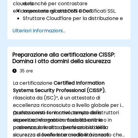
cloud, nonché per contrastare
web.
efficacemente gli attacchi DDoS.
Impostare record DNS e certificati SSL.
Sfruttare Cloudflare per la distribuzione e
la memorizzazione in cache dei contenuti.
Ulteriori Informazioni...
Proteggere i propri siti da attacchi DDoS.
Stabilire regole di firewall per limitare il
traffico indesiderato verso i loro siti web.
Preparazione alla certificazione CISSP:
Domina i otto domini della sicurezza
35 ore
La certificazione
Certified Information
Systems Security Professional (CISSP)
,
rilasciata da (ISC)², è un attestato di
eccellenza riconosciuto a livello globale per i
professionisti senior nel campo della
Questo corso formativo, tenuto da istruttori
sicurezza informatica. Essa attesta la
esperti ed erogato in modalità online o in
padronanza in otto diversi ambiti della
presenza, è rivolto a professionisti della
sicurezza e conferisce credibilità in ruoli
sicurezza di livello intermedio e avanzato che