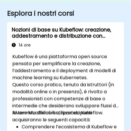
Esplora i nostri corsi
Nozioni di base su Kubeflow: creazione,
addestramento e distribuzione con
Kubernetes
14 ore
Kubeflow è una piattaforma open source
pensata per semplificare la creazione,
l’addestramento e il deployment di modelli di
machine learning su Kubernetes.
Questo corso pratico, tenuto da istruttori (in
modalità online o in presenza), è rivolto a
professionisti con competenze di base o
intermedie che desiderano sviluppare flussi di
lavoro ML affidabili utilizzando Kubeflow.
Al termine del corso, i partecipanti
acquisiranno le seguenti capacità:
Comprendere l’ecosistema di Kubeflow e