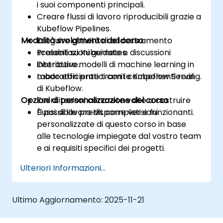
i suoi componenti principali.
Creare flussi di lavoro riproducibili grazie a
Kubeflow Pipelines.
Modalità svolgimento del corso
Eseguire attività di addestramento
scalabili su Kubernetes.
Presentazioni guidate e discussioni
Distribuire modelli di machine learning in
interattive.
modo efficiente tramite Kubeflow Serving.
Laboratori pratici con i componenti reali
di Kubeflow.
Opzioni di personalizzazione del corso
Esercitazioni concrete volte a costruire
flussi di lavoro ML completi e funzionanti.
È possibile predisporre versioni
personalizzate di questo corso in base
alle tecnologie impiegate dal vostro team
e ai requisiti specifici dei progetti.
Ulteriori Informazioni...
Ultimo Aggiornamento:
2025-11-21