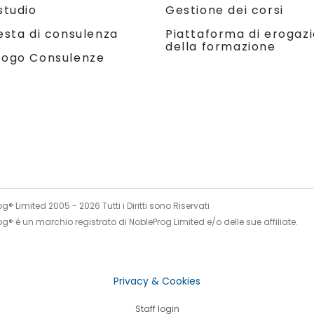
studio
Gestione dei corsi
Piattaforma di erogaz
esta di consulenza
della formazione
logo Consulenze
og® Limited 2005 -
2026
Tutti i Diritti sono Riservati
g® è un marchio registrato di NobleProg Limited e/o delle sue affiliate.
Privacy & Cookies
Staff login