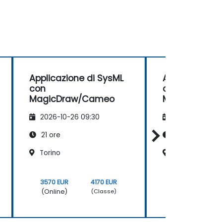
Applicazione di SysML
Applicazione 
con
con
MagicDraw/Cameo
MagicDraw/
2026-10-26 09:30
2026-11-09 09
21 ore
21 ore
Torino
Genova
3570 EUR
4170 EUR
3570 EUR
(Online)
(Online)
(Classe)