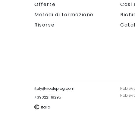
Offerte
Casi 
Metodi di formazione
Richi
Risorse
Cata
italy@nobleprog.com
NoblePr
NoblePro
+390221119295
Italia