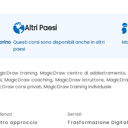
Altri Paesi
orino
Questi corsi sono disponibili anche in altri
Ma
paesi
gicDraw training, MagicDraw centro di addestramento, 
i, MagicDraw coaching, MagicDraw istruttore, MagicDraw
Draw corsi privati, MagicDraw training individuale
lenza
Servizi
stro approccio
Trasformazione Digita