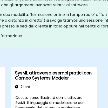
e che gli argomenti avanzati relativi al software.
n due modalità: "formazione online in tempo reale" e "form
 distanza in diretta") si svolge tramite una sessione in
esso le sedi del cliente in Italia oppure nei centri di form
a formazione
SysML attraverso esempi pratici con
Cameo Systems Modeler
21 ore
Questo corso illustrerà come utilizzare
o
SysML, il linguaggio di modellazione per
l’ingegneria dei sistemi. In particolare,