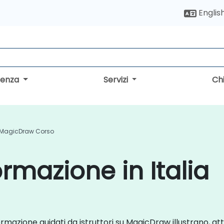
Englis
lenza
Servizi
Ch
MagicDraw Corso
mazione in Italia
 formazione guidati da istruttori su MagicDraw illustrano, at