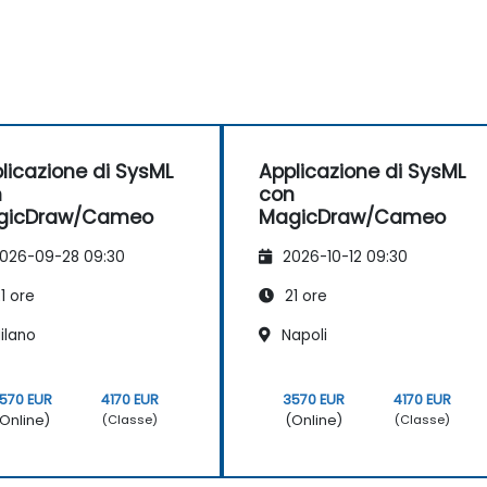
licazione di SysML
Applicazione di SysML
n
con
gicDraw/Cameo
MagicDraw/Cameo
026-09-28 09:30
2026-10-12 09:30
1 ore
21 ore
ilano
Napoli
570 EUR
4170 EUR
3570 EUR
4170 EUR
Online)
(Online)
(Classe)
(Classe)