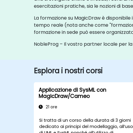
esercitazioni pratiche, sia le nozioni di bas
La formazione su MagicDraw è disponibile i
tempo reale (nota anche come "formazione a
formazione in sede può essere organizzata pr
NobleProg – Il vostro partner locale per l
Esplora i nostri corsi
Applicazione di SysML con
MagicDraw/Cameo
21 ore
Si tratta di un corso della durata di 3 giorni
dedicato ai principi del modellaggio, all’us
di UML e SysML nonché all’utilizzo di