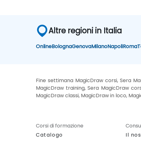
Altre regioni in Italia
Online
Bologna
Genova
Milano
Napoli
Roma
T
Fine settimana MagicDraw corsi, Sera Ma
MagicDraw training, Sera MagicDraw cors
MagicDraw classi, MagicDraw in loco, Magic
Corsi di formazione
Consu
Catalogo
Il no