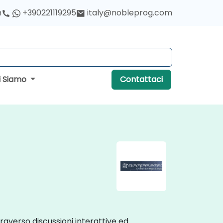
h
+390221119295
italy@nobleprog.com
i Siamo
Contattaci
traverso discussioni interattive ed