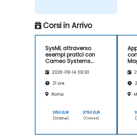
Corsi in Arrivo
SysML attraverso
App
esempi pratici con
co
Cameo Systems
Ma
Modeler
2026-09-14 09:30
2
21 ore
2
Roma
M
3150 EUR
3750 EUR
3
(Online)
(
(Classe)