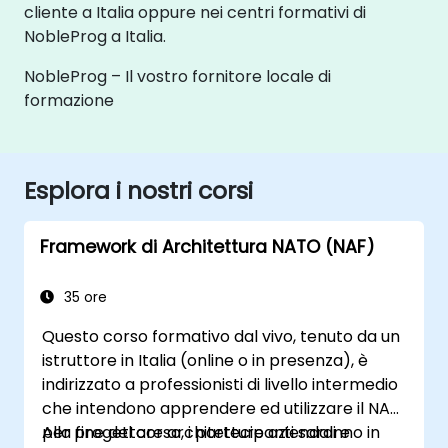
cliente a Italia oppure nei centri formativi di
NobleProg a Italia.
NobleProg – Il vostro fornitore locale di
formazione
Esplora i nostri corsi
Framework di Architettura NATO (NAF)
35 ore
Questo corso formativo dal vivo, tenuto da un
istruttore in Italia (online o in presenza), è
indirizzato a professionisti di livello intermedio
che intendono apprendere ed utilizzare il NAF
per progettare architetture aziendali e
Alla fine del corso, i partecipanti saranno in