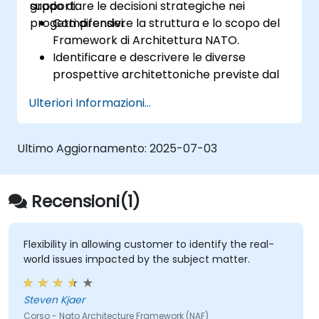
supportare le decisioni strategiche nei
grado di:
progetti difensivi.
Comprendere la struttura e lo scopo del
Framework di Architettura NATO.
Identificare e descrivere le diverse
prospettive architettoniche previste dal
NAF.
Ulteriori Informazioni...
Riassociare i requisiti degli stakeholder ai
componenti architettonici corrispondenti.
Utilizzare strumenti come Sparx
Ultimo Aggiornamento:
2025-07-03
Enterprise Architect per creare modelli
conformi alle norme NAF.
Recensioni(1)
Flexibility in allowing customer to identify the real-
world issues impacted by the subject matter.
Steven Kjaer
Corso - Nato Architecture Framework (NAF)