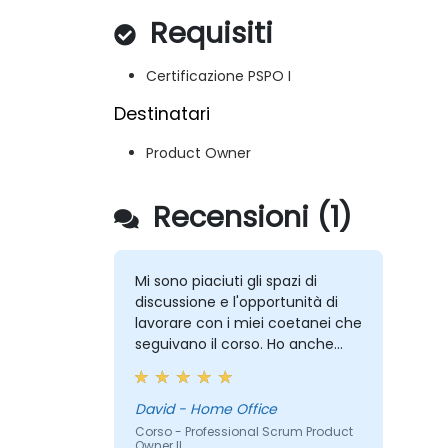
Requisiti
Certificazione PSPO I
Destinatari
Product Owner
Recensioni (1)
Mi sono piaciuti gli spazi di
discussione e l'opportunità di
lavorare con i miei coetanei che
seguivano il corso. Ho anche
apprezzato il piccolo gruppo in
cui mi trovavo, anche se
capisco che questo non sia la
David - Home Office
norma.
Corso - Professional Scrum Product
Owner II