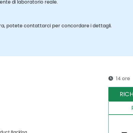
te di laboratorio reale.
a, potete contattarci per concordare i dettagli.
14 ore
RIC
oduct Backlog