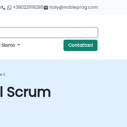
h
+390221119295
italy@nobleprog.com
i Siamo
Contattaci
 II
al Scrum