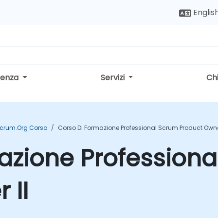
Englis
lenza
Servizi
Ch
crum.org Corso
Corso Di Formazione Professional Scrum Product Owner
azione Profession
 II