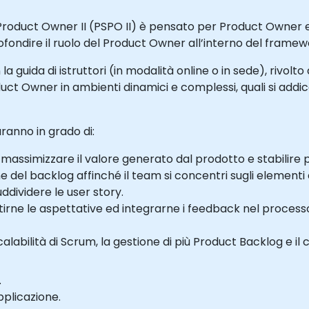
Product Owner II (PSPO II) è pensato per Product Owner e
ondire il ruolo del Product Owner all’interno del frame
n la guida di istruttori (in modalità online o in sede), riv
duct Owner in ambienti dinamici e complessi, quali si addi
aranno in grado di:
simizzare il valore generato dal prodotto e stabilire pri
e del backlog affinché il team si concentri sugli elementi
ddividere le user story.
stirne le aspettative ed integrarne i feedback nel process
labilità di Scrum, la gestione di più Product Backlog e il 
.
pplicazione.