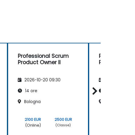
Professional Scrum
Professional
Product Owner II
Product Owner
2026-10-20 09:30
2026-11-03 09
14 ore
14 ore
Bologna
Roma
2100 EUR
2500 EUR
2100 EUR
(Online)
(Online)
(Classe)