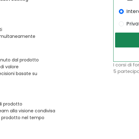
Inter
Priva
ti
 simultaneamente
nuto dal prodotto
I corsi di f
di valore
5 partecipa
ecisioni basate su
di prodotto
eam alla visione condivisa
el prodotto nel tempo