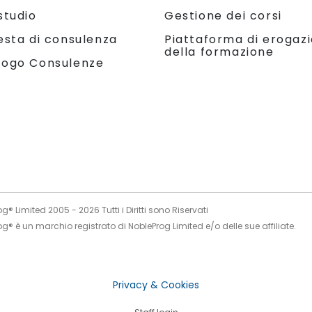
studio
Gestione dei corsi
Piattaforma di erogaz
esta di consulenza
della formazione
logo Consulenze
og® Limited 2005 -
2026
Tutti i Diritti sono Riservati
g® è un marchio registrato di NobleProg Limited e/o delle sue affiliate.
Privacy & Cookies