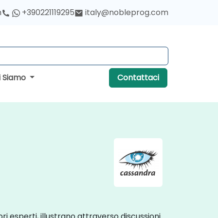
h
+390221119295
italy@nobleprog.com
i Siamo
Contattaci
ri esperti, illustrano attraverso discussioni