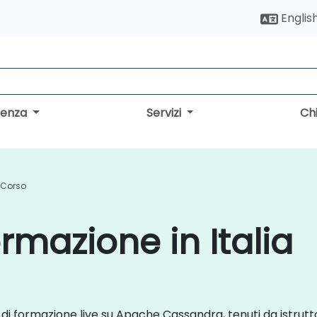
Englis
lenza
Servizi
Ch
Corso
mazione in Italia
i di formazione live su Apache Cassandra, tenuti da istrutto