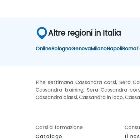
Altre regioni in Italia
Online
Bologna
Genova
Milano
Napoli
Roma
T
Fine settimana Cassandra corsi, Sera Ca
Cassandra training, Sera Cassandra cors
Cassandra classi, Cassandra in loco, Cassan
Corsi di formazione
Consu
Catalogo
Il no