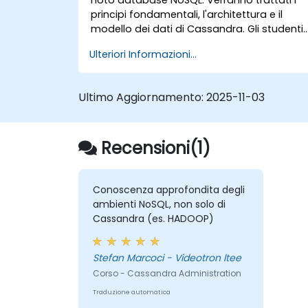
principi fondamentali, l'architettura e il
modello dei dati di Cassandra. Gli studenti
impareranno a progettare strutture di dati
Ulteriori Informazioni...
utilizzando CQL (Cassandra Query
Language) attraverso laboratori pratici e
interattivi. Inoltre, verranno analizzati gli
Ultimo Aggiornamento:
2025-11-03
aspetti interni del funzionamento di
Cassandra e alcuni argomenti legati alla
sua amministrazione.
Recensioni(1)
Conoscenza approfondita degli
ambienti NoSQL, non solo di
Cassandra (es. HADOOP)
Stefan Marcoci - Videotron ltee
Corso - Cassandra Administration
Traduzione automatica