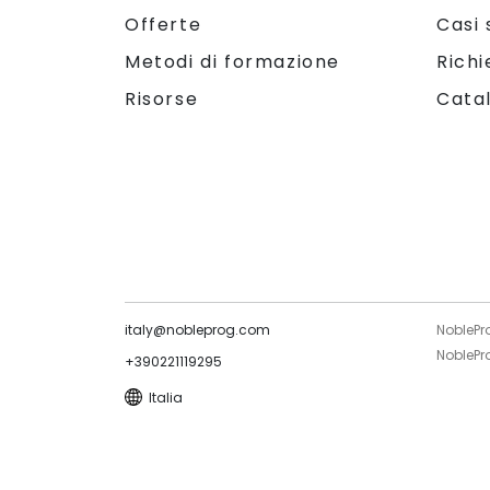
Offerte
Casi 
Metodi di formazione
Richi
Risorse
Cata
italy@nobleprog.com
NoblePr
NoblePro
+390221119295
Italia