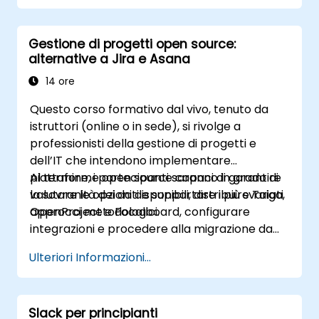
controllo locale dei dati e la possibilità di
collaborare con partner esterni affidabili.
Gestione di progetti open source:
alternative a Jira e Asana
14 ore
Questo corso formativo dal vivo, tenuto da
istruttori (online o in sede), si rivolge a
professionisti della gestione di progetti e
dell’IT che intendono implementare
piattaforme open source capaci di garantire
Al termine, i partecipanti saranno in grado di
la sovranità dei dati e supportare i più svariati
valutare le opzioni disponibili, distribuire Taiga,
approcci metodologici.
OpenProject e Focalboard, configurare
integrazioni e procedere alla migrazione da
strumenti proprietari.
Ulteriori Informazioni...
Slack per principianti