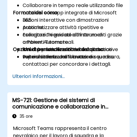
Collaborare in tempo reale utilizzando file
Formato del corso
condivisi e le app integrate di Microsoft
365.
Lezioni interattive con dimostrazioni
Automatizzare attività ripetitive e
pratiche.
collegare Teams ad altri strumenti grazie
Esercitazioni guidate all’interno di
a Power Automate.
ambienti Teams reali.
Opzioni di personalizzazione del corso
Sfruttare funzionalità e best practice
Attività pratiche e attività collaborative
volte a ottimizzare il lavoro di squadra.
supervisionate dall’istruttore.
Per richiedere una formazione su misura,
contattaci per concordare i dettagli.
Ulteriori Informazioni...
MS-721: Gestione dei sistemi di
comunicazione e collaborazione in
Microsoft Teams
35 ore
Microsoft Teams rappresenta il centro
nevralgico per il lavoro di squadra e la