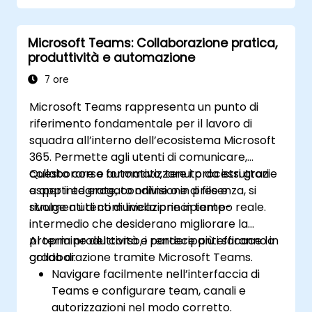
Microsoft Teams: Collaborazione pratica,
produttività e automazione
7 ore
Microsoft Teams rappresenta un punto di
riferimento fondamentale per il lavoro di
squadra all’interno dell’ecosistema Microsoft
365. Permette agli utenti di comunicare,
collaborare e automatizzare i processi grazie
Questo corso formativo, tenuto da istruttori
a app integrate, condivisione di file e
esperti ed erogato online o in presenza, si
strumenti di comunicazione in tempo reale.
rivolge a utenti di livello principiante-
intermedio che desiderano migliorare la
propria produttività e rendere più efficace la
Al termine del corso, i partecipanti saranno in
collaborazione tramite Microsoft Teams.
grado di:
Navigare facilmente nell’interfaccia di
Teams e configurare team, canali e
autorizzazioni nel modo corretto.