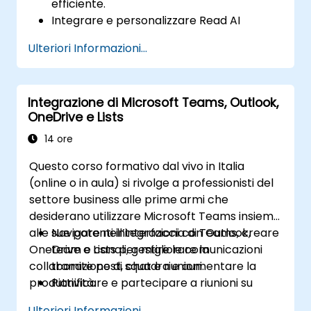
efficiente.
Integrare e personalizzare Read AI
all’interno di Teams.
Ulteriori Informazioni...
Sfruttare le funzionalità basate
sull’intelligenza artificiale, come sintesi
riassuntive, trascrizioni e analisi della
Integrazione di Microsoft Teams, Outlook,
partecipazione.
OneDrive e Lists
Migliorare la collaborazione, il
tracciamento delle attività e le azioni
14 ore
successive alle riunioni.
Questo corso formativo dal vivo in Italia
Applicare strategie avanzate e casi d’uso
(online o in aula) si rivolge a professionisti del
per mantenere un livello elevato di
settore business alle prime armi che
produttività.
desiderano utilizzare Microsoft Teams insieme
alle sue potenti integrazioni con Outlook,
Navigare nell’interfaccia di Teams, creare
OneDrive e Lists per migliorare la
team e canali, gestire le comunicazioni
collaborazione di squadra e aumentare la
tramite post, chat e riunioni.
produttività.
Pianificare e partecipare a riunioni su
Teams anche da Outlook; utilizzare
Ulteriori Informazioni...