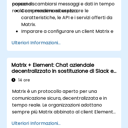
possano scambiarsi messaggi e dati in tempo
capaci di:
reale con massima sicurezza.
Comprendere ed esplorare le
caratteristiche, le API e i servizi offerti da
Matrix.
Imparare a configurare un client Matrix e
implementare la crittografia end-to-end.
Ulteriori Informazioni...
Configurare un server locale tramite
Synapse oppure ottenere gratuitamente
un server Matrix usando Oracle Cloud.
Matrix + Element: Chat aziendale
Collegare ponti di comunicazione verso
decentralizzato in sostituzione di Slack e
piattaforme già esistenti come
Teams
WhatsApp, IRC, Slack e Gitter.
14 ore
Matrix è un protocollo aperto per una
comunicazione sicura, decentralizzata e in
tempo reale. Le organizzazioni adottano
sempre più Matrix abbinato al client Element
come alternativa a Slack e Microsoft Teams,
Ulteriori Informazioni...
per garantire la crittografia end-to-end, il