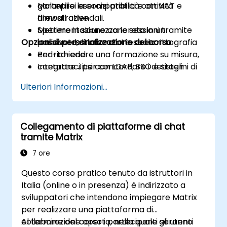
garantire la compatibilità con NAT e
Molteplici esercizi pratici e attività
firewall aziendali.
dimostrative.
Mettere in sicurezza le sessioni tramite
Sperimentazione concreta in un
Opzioni di personalizzazione del corso
password, stanze d’attesa e crittografia
ambiente di laboratorio reale.
end-to-end.
Per richiedere una formazione su misura,
Integrare Jitsi con LDAP, SSO e sistemi di
contattaci per concordare i dettagli.
calendario.
Ulteriori Informazioni...
Collegamento di piattaforme di chat
tramite Matrix
7 ore
Questo corso pratico tenuto da istruttori in
Italia (online o in presenza) è indirizzato a
sviluppatori che intendono impiegare Matrix
per realizzare una piattaforma di
collaborazione aperta, nella quale gli utenti
Al termine del corso i partecipanti saranno