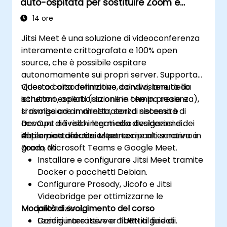
auto-ospitata per sostituire Zoom e
Microsoft Teams
14 ore
Jitsi Meet è una soluzione di videoconferenza
interamente crittografata e 100% open
source, che è possibile ospitare
autonomamente sui propri server. Supporta
video ad alta definizione, condivisione dello
Questo corso formativo dal vivo, tenuto da
schermo, collaborazione in tempo reale e
istruttori esperti (sia online che in presenza),
trasmissione in diretta, senza necessità di
si rivolge ad amministratori di sistema e
account né rischi legati alla divulgazione dei
DevOps di livello intermedio desiderosi di
dati a piattaforme esterne.
implementare Jitsi Meet come alternativa a
Al termine del corso i partecipanti saranno in
Zoom, Microsoft Teams e Google Meet.
grado di:
Installare e configurare Jitsi Meet tramite
Docker o pacchetti Debian.
Configurare Prosody, Jicofo e Jitsi
Videobridge per ottimizzarne le
Modalità di svolgimento del corso
prestazioni.
Configurare i server TURN al fine di
Lezioni interattive e dibattiti guidati.