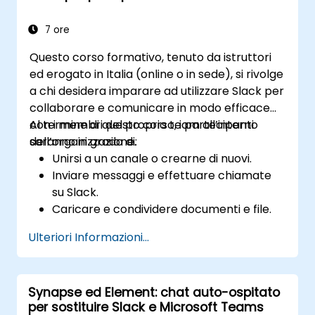
7 ore
Questo corso formativo, tenuto da istruttori
ed erogato in Italia (online o in sede), si rivolge
a chi desidera imparare ad utilizzare Slack per
collaborare e comunicare in modo efficace
con i membri del proprio team all’interno
Al termine di questo corso, i partecipanti
dell’organizzazione.
saranno in grado di:
Unirsi a un canale o crearne di nuovi.
Inviare messaggi e effettuare chiamate
su Slack.
Caricare e condividere documenti e file.
Creare, personalizzare e gestire il proprio
Ulteriori Informazioni...
spazio di lavoro.
Synapse ed Element: chat auto-ospitato
per sostituire Slack e Microsoft Teams