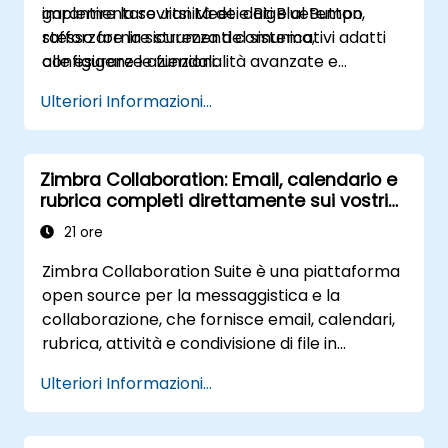
garantire la sovranità dei dati e al tempo
implementare Jitsi Meet e BigBlueButton,
stesso fornire strumenti comunicativi adatti
rafforzare la sicurezza del sistema,
alle esigenze aziendali.
configurare le funzionalità avanzate e
ottimizzare l’infrastruttura in base alle
Ulteriori Informazioni...
esigenze operative.
Zimbra Collaboration: Email, calendario e
rubrica completi direttamente sui vostri
server
21 ore
Zimbra Collaboration Suite è una piattaforma
open source per la messaggistica e la
collaborazione, che fornisce email, calendari,
rubrica, attività e condivisione di file in
un’unica interfaccia web. Si configura come
Ulteriori Informazioni...
alternativa autogestita diretta a Microsoft
Exchange e Google Workspace.