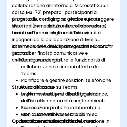
collaborazione all’interno di Microsoft 365. Il
corso MS-721 prepara i partecipanti a
progettare, configurare, gestire e proteggere
Si tratta di un training dal vivo tenuto da
sistemi di comunicazione e collaborazione
istruttori (in modalità online o in presenza),
basati su Teams negli ambienti aziendali.
rivolto ad amministratori di Teams ed
ingegneri della collaborazione di livello
intermedio che desiderano gestire Microsoft
Al termine del corso, i partecipanti saranno in
Teams per finalità comunicative e
grado di:
collaborative aziendali.
Configurare e gestire le funzionalità di
collaborazione e riunioni offerte da
Teams.
Pianificare e gestire soluzioni telefoniche
Struttura del corso
e vocali basate su Teams.
Implementare pratiche di governance,
Lezioni interattive e dibattiti guidati
sicurezza e conformità negli ambienti
dall’istruttore.
Teams.
Esercitazioni pratiche in laboratorio.
Monitorare, risolvere i problemi ed
Casi d’uso reali ed esempi di
Opzioni di personalizzazione del corso
ottimizzare i sistemi di comunicazione in
implementazione pratica.