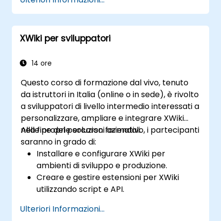
strumenti di collaborazione in tempo
reale come la condivisione dello schermo
e gestire appunti e registrazioni delle
XWiki per sviluppatori
riunioni.
Gestire in modo efficiente email,
calendari e riunioni direttamente da
14 ore
Outlook, passando agevolmente tra i
Questo corso di formazione dal vivo, tenuto
flussi di lavoro basati su email e quelli
da istruttori in Italia (online o in sede), è rivolto
legati a Teams.
a sviluppatori di livello intermedio interessati a
Servirsi di OneDrive per l’archiviazione
personalizzare, ampliare e integrare XWiki
cloud, la condivisione e la collaborazione
nelle proprie soluzioni aziendali.
Alla fine del percorso formativo, i partecipanti
in tempo reale sui documenti all’interno di
saranno in grado di:
Teams e Outlook; gestire anche le
Installare e configurare XWiki per
versioni dei file e ripristinarne eventuali
ambienti di sviluppo e produzione.
modifiche precedenti.
Creare e gestire estensioni per XWiki
Creare, personalizzare e amministrare
utilizzando script e API.
liste per organizzare compiti e progetti,
Sviluppare applicazioni personalizzate
collaborando con i membri del team
Ulteriori Informazioni...
all’interno dell’ecosistema XWiki.
nonché integrando tali liste in Outlook e