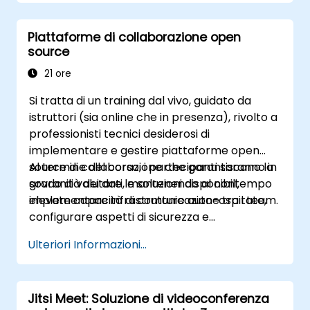
Integrare XWiki con sistemi esterni e
OneDrive.
database.
Collegare in modo fluido Teams a Outlook,
Piattaforme di collaborazione open
OneDrive e Lists al fine di creare un
source
ambiente lavorativo altamente
21 ore
produttivo ed integrato, riducendo le
attività ripetitive e migliorando l’efficienza
Si tratta di un training dal vivo, guidato da
operativa.
istruttori (sia online che in presenza), rivolto a
professionisti tecnici desiderosi di
implementare e gestire piattaforme open
source di collaborazione che garantiscano la
Al termine del corso, i partecipanti saranno in
sovranità dei dati, mantenendo al contempo
grado di valutare le soluzioni disponibili,
elevate capacità di comunicazione tra i team.
implementare infrastrutture auto-ospitate,
configurare aspetti di sicurezza e
integrazione, effettuare migrazioni senza
Ulteriori Informazioni...
interruzioni e definire procedure operative
adeguate.
Jitsi Meet: Soluzione di videoconferenza