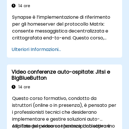
14 ore
Synapse è l’implementazione di riferimento
per gli homeserver del protocollo Matrix:
consente messaggistica decentralizzata e
crittografata end-to-end. Questo corso,
tenuto da un istruttore (online o in presenza),
Ulteriori Informazioni...
si indirizza a professionisti DevOps ed
amministratori di sistema che intendono
impiegare Synapse ed Element per sostituire i
Video conferenze auto-ospitate: Jitsi e
servizi cloud di chat con una infrastruttura
BigBlueButton
messaggistica federata e totalmente sotto il
proprio controllo.
14 ore
Questo corso formativo, condotto da
istruttori (online o in presenza), è pensato per
i professionisti tecnici che desiderano
implementare e gestire soluzioni auto-
ospitate per video conferenze. L’obiettivo è
Alla fine del percorso i partecipanti sapranno