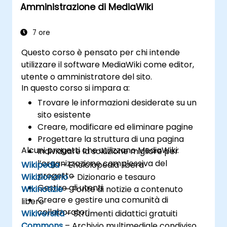
Amministrazione di MediaWiki
7 ore
Questo corso è pensato per chi intende
utilizzare il software MediaWiki come editor,
utente o amministratore del sito.
In questo corso si impara a:
Trovare le informazioni desiderate su un
sito esistente
Creare, modificare ed eliminare pagine
Progettare la struttura di una pagina
Alcuni progetti che utilizzano MediaWiki:
Individuare la soluzione migliore per
l’organizzazione complessiva del
Wikipedia
– Enciclopedia libera
progetto
Wikizionario
– Dizionario e tesauro
Gestire gli utenti
Wikinotizie
– Fonte di notizie a contenuto
Creare e gestire una comunità di
libero
collaboratori
Wikiversità
– Strumenti didattici gratuiti
Commons
– Archivio multimediale condiviso