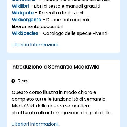
Wikilibri
– Libri di testo e manuali gratuiti
Wikiquote
– Raccolta di citazioni
Wikisorgente
– Documenti originali
liberamente accessibili
WikiSpecies
– Catalogo delle specie viventi
Ulteriori Informazioni...
Introduzione a Semantic MediaWiki
7 ore
Questo corso illustra in modo chiaro e
completo tutte le funzionalità di Semantic
MediaWiki: dalla ricerca semantica
strutturata alla interrogazione dei grafi delle
conoscenze, passando per la navigazione
Ulteriori Informazioni...
intelligente dei contenuti fino ai flussi di lavoro