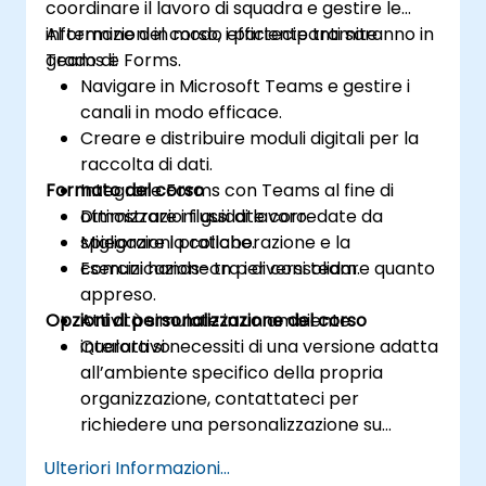
coordinare il lavoro di squadra e gestire le
informazioni in modo efficiente tramite
Al termine del corso, i partecipanti saranno in
Teams e Forms.
grado di:
Navigare in Microsoft Teams e gestire i
canali in modo efficace.
Creare e distribuire moduli digitali per la
raccolta di dati.
Formato del corso
Integrare Forms con Teams al fine di
ottimizzare i flussi di lavoro.
Dimostrazioni guidate corredate da
Migliorare la collaborazione e la
spiegazioni pratiche.
comunicazione tra i diversi team.
Esercizi hands-on per consolidare quanto
appreso.
Opzioni di personalizzazione del corso
Attività simulate in un ambiente
interattivo.
Qualora si necessiti di una versione adatta
all’ambiente specifico della propria
organizzazione, contattateci per
richiedere una personalizzazione su
misura.
Ulteriori Informazioni...