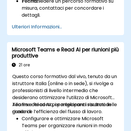
Teams.
Per richiedere un percorso formativo su
misura, contattaci per concordare i
dettagli.
Ulteriori Informazioni...
Microsoft Teams e Read AI per riunioni più
produttive
21 ore
Questo corso formativo dal vivo, tenuto da un
istruttore Italia (online o in sede), si rivolge a
professionisti di livello intermedio che
desiderano ottimizzare l’utilizzo di Microsoft
Teams e Read AI per migliorare i risultati delle
Alla fine del corso, i partecipanti saranno in
riunioni e l’efficienza del flusso di lavoro.
grado di:
Configurare e ottimizzare Microsoft
Teams per organizzare riunioni in modo