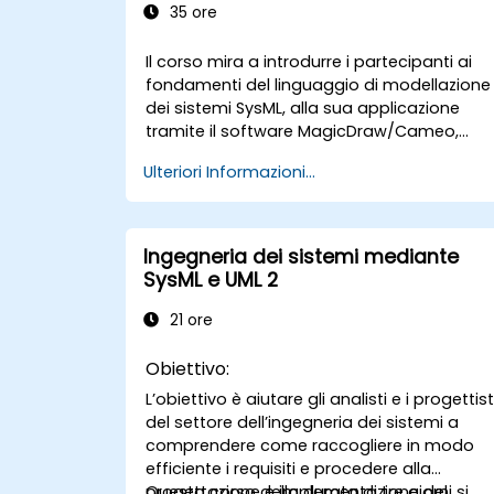
35 ore
Il corso mira a introdurre i partecipanti ai
fondamenti del linguaggio di modellazione
dei sistemi SysML, alla sua applicazione
tramite il software MagicDraw/Cameo,
nonché alle tecniche basilari di simulazione
Ulteriori Informazioni...
nell’ambito dell’MBSE e alle migliori pratiche
adottabili. Si prefigge inoltre di dotare i
professionisti di una solida comprensione
della simulazione architetturale, fornire
Ingegneria dei sistemi mediante
un’introduzione al plugin Simulation Toolkit,
SysML e UML 2
illustrare come effettuare la simulazione di
diversi tipi di diagrammi e spiegare come
21 ore
coordinarli in modo da automatizzare
l’intero processo di progettazione
Obiettivo:
architettonica.
L’obiettivo è aiutare gli analisti e i progettist
del settore dell’ingegneria dei sistemi a
comprendere come raccogliere in modo
efficiente i requisiti e procedere alla
progettazione e implementazione del
Questo corso della durata di tre giorni si