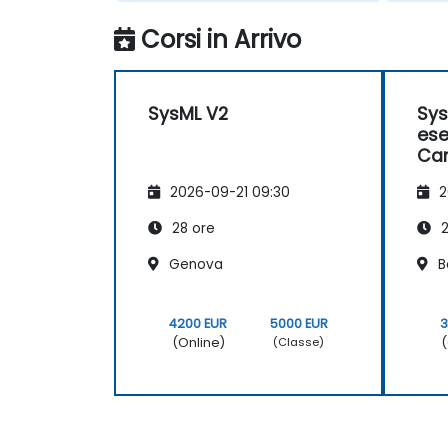
Corsi in Arrivo
SysML V2
Sys
ese
Ca
Mod
2026-09-21 09:30
2
28 ore
2
Genova
B
4200 EUR
5000 EUR
3
(Online)
(
(Classe)