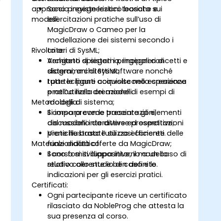
approccio ingegneristico basato sui
Sono previste lezioni teoriche e
modelli.
esercitazioni pratiche sull’uso di
MagicDraw o Cameo per la
modellazione dei sistemi secondo i
Rivolto a:
criteri di SysML;
Vengono spiegati i principali concetti e
Architetti di sistema, ingegneri di
diagrammi di SysML;
sistemi, architetti software nonché
I partecipanti acquisiscono esperienza
tutte le figure coinvolte nella creazione
pratica nella creazione di esempi di
e nell’utilizzo dei modelli.
Metodologia:
modelli di sistema;
Si impara come tracciare gli elementi
Il corso prevede presentazioni,
del modello da diverse prospettive;
discussioni interattive ed esercitazioni
Viene illustrato l’utilizzo efficiente delle
pratiche basate su casi concreti.
Materiale didattico:
funzionalità offerte da MagicDraw;
Il corso si sviluppa intorno a un caso di
Sono forniti diapositive, il modello
studio coerente e ben definito.
relativo allo studio di caso e le
indicazioni per gli esercizi pratici.
Certificati:
Ogni partecipante riceve un certificato
rilasciato da NobleProg che attesta la
sua presenza al corso.