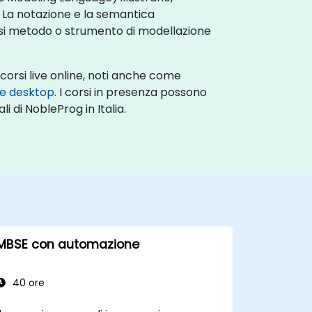
. La notazione e la semantica
asi metodo o strumento di modellazione
 corsi live online, noti anche come
te desktop
. I corsi in presenza possono
i di NobleProg in Italia.
MBSE con automazione
40 ore