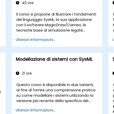
40 ore
Il corso si propone di illustrare i fondamenti
del linguaggio SysML, la sua applicazione
con il software MagicDraw/Cameo, le
tecniche base di simulazione legate
all’MBSE e le migliori pratiche in questo
Ulteriori Informazioni...
ambito. Verranno trattati i concetti
principali relativi a regole di validazione,
suite di verifica e metriche del modello; si
introdurrà inoltre il modo corretto di
Modellazione di sistemi con SysML
sviluppare ed utilizzare le interrogazioni sui
modelli all’interno di MagicDraw/Cameo.
21 ore
Questo corso è disponibile in due varianti,
al fine di fornire una comprensione pratica
i
su come modellare i sistemi utilizzando la
versione più recente della specifica del
Language di Modellazione dei Sistemi
Ulteriori Informazioni...
(SysML) definita da OMG. La notazione e la