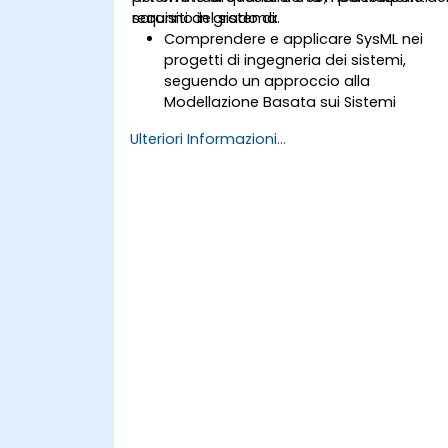
requisiti del sistema.
saranno in grado di:
Comprendere e applicare SysML nei
progetti di ingegneria dei sistemi,
seguendo un approccio alla
Modellazione Basata sui Sistemi
(MBSE).
Ulteriori Informazioni...
Identificare i requisiti del sistema
partendo da modelli basati sugli use
case.
Progettare e analizzare l'architettura
del sistema.