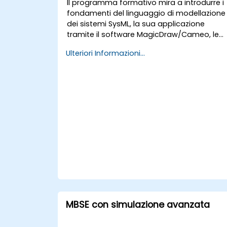
Il programma formativo mira a introdurre i
fondamenti del linguaggio di modellazione
dei sistemi SysML, la sua applicazione
tramite il software MagicDraw/Cameo, le
tecniche base di simulazione
Ulteriori Informazioni...
dell’ingegneria dei sistemi basata sui
modelli (MBSE) e le migliori pratiche nella
MBSE.
MBSE con simulazione avanzata