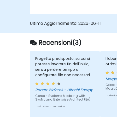
Ultimo Aggiornamento:
2026-06-11
Recensioni(3)
Progetto predisposto, su cui si
I labor
potesse lavorare fin dall'inizio,
ottimi
senza perdere tempo a
configurare file non necessari
per le esercitazioni. Disponibilità
Corso 
a rispondere a tutte le
Magic
Robert Walczak - Hitachi Energy
domande sollevate dai
Corso - Systems Modeling with
Traduzio
partecipanti.
SysML and Enterprise Architect (EA)
Traduzione automatica