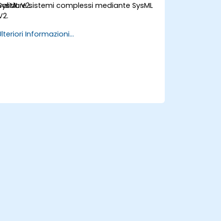
SysML V2.
validare sistemi complessi mediante SysML
V2.
Ulteriori Informazioni...