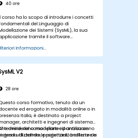
40 ore
Il corso ha lo scopo di introdurre i concetti
fondamentali del Linguaggio di
Modellazione dei Sistemi (SysML), la sua
applicazione tramite il software
MagicDraw/Cameo, le tecniche base di
Ulteriori Informazioni...
simulazione nell’ambito dell’MBSE e le
migliori pratiche in materia. Viene fornita
una panoramica introduttiva sui principali
concetti e funzionalità offerti da Teamwork
SysML V2
Cloud di CATIA No Magic, nonché su quelli
riguardanti i Linguaggi Specifici per Dominio
(DSL) implementabili con MagicDraw.​
28 ore
Questo corso formativo, tenuto da un
docente ed erogato in modalità online o in
presenza Italia, è destinato a project
manager, architetti e ingegneri di sistema
che desiderano modellare ed analizzare
Al termine del corso i partecipanti saranno
sistemi utilizzando le potenzialità offerte da
in grado di definire, progettare, analizzare e