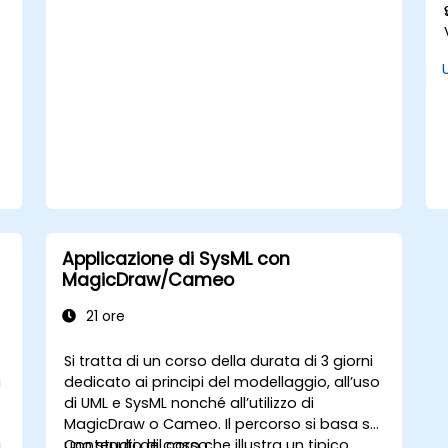
semantica alla base di SysML vengono
spiegate in modo tale che gli studenti
possano applicare quanto appreso a
qualsiasi metodo o strumento adatto alla
modellazione dei sistemi.
:
Applicazione di SysML con
MagicDraw/Cameo
21 ore
Si tratta di un corso della durata di 3 giorni
i
dedicato ai principi del modellaggio, all’uso
di UML e SysML nonché all’utilizzo di
MagicDraw o Cameo. Il percorso si basa su
i
uno studio di caso che illustra un tipico
Contenuti del corso: