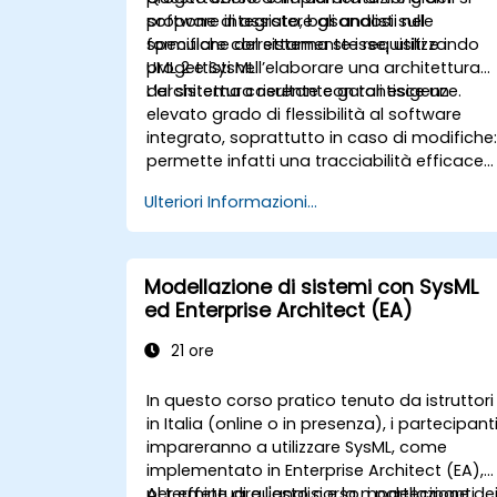
software integrato, basandosi sulle
propone di assistere gli analisti nel
specifiche del sistema stesse, utilizzando
formulare correttamente i requisiti e i
UML 2 e SysML.
progettisti nell’elaborare una architettura
del sistema coerente con tali esigenze.
L’architettura risultante garantisce un
elevato grado di flessibilità al software
integrato, soprattutto in caso di modifiche
permette infatti una tracciabilità efficace
tra le regole aziendali contenute nelle
Ulteriori Informazioni...
funzioni del sistema e le scelte operative
(casi d’uso) degli utenti finali fino al livello
concreto di implementazione software.
Modellazione di sistemi con SysML
ed Enterprise Architect (EA)
21 ore
In questo corso pratico tenuto da istruttori
in Italia (online o in presenza), i partecipant
impareranno a utilizzare SysML, come
implementato in Enterprise Architect (EA),
per effettuare l'analisi e la modellazione de
Al termine di questo corso, i partecipanti