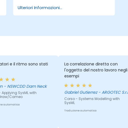
Ulteriori Informazioni...
atori e il ritmo sono stati
La correlazione diretta con
l'oggetto del nostro lavoro negli
esempi
Morgan - NSWCDD Dam Neck
Gabriel Gutierrez - ARGOTEC S.r.l
- Applying SysML with
Draw/Cameo
Corso - Systems Modelling with
SysML
ne automatica
Traduzione automatica