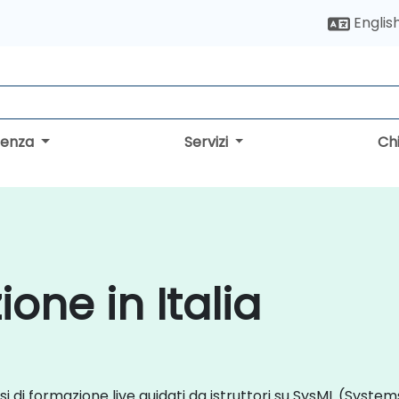
Englis
lenza
Servizi
Ch
one in Italia
rsi di formazione live guidati da istruttori su SysML (Syste