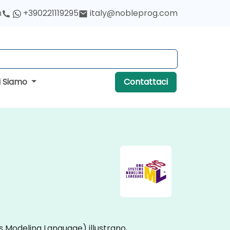
h
+390221119295
italy@nobleprog.com
i Siamo
Contattaci
ms Modeling Language) illustrano,