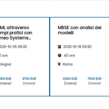
ML attraverso
MBSE con analisi dei
mpi pratici con
modelli
meo Systems
eler
026-10-05 09:30
2026-10-19 09:30
1 ore
40 ore
ologna
Roma
150 EUR
3750 EUR
6300 EUR
7500 EUR
Online)
(Online)
(Classe)
(Classe)