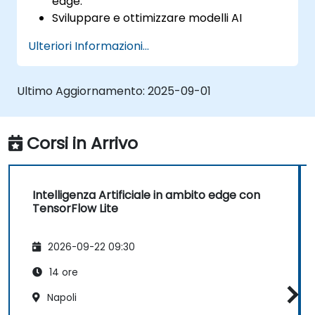
edge.
Sviluppare e ottimizzare modelli AI
utilizzando TensorFlow Lite.
Ulteriori Informazioni...
Distribuire modelli TensorFlow Lite su
diversi dispositivi edge.
Utilizzare strumenti e tecniche per la
Ultimo Aggiornamento:
2025-09-01
conversione e l’ottimizzazione dei modelli.
Realizzare applicazioni pratiche di
Intelligenza Artificiale edge con
Corsi in Arrivo
TensorFlow Lite.
Intelligenza Artificiale in ambito edge con
TensorFlow Lite
2026-09-22 09:30
14 ore
Napoli