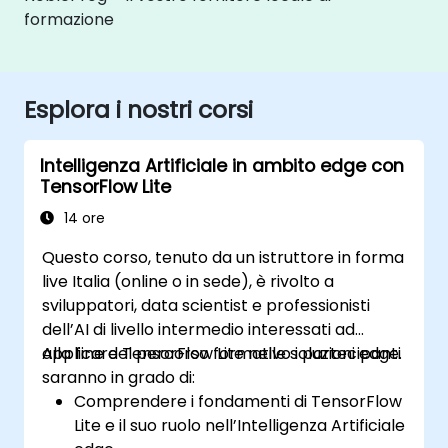
formazione
Esplora i nostri corsi
Intelligenza Artificiale in ambito edge con
TensorFlow Lite
14 ore
Questo corso, tenuto da un istruttore in forma
live Italia (online o in sede), è rivolto a
sviluppatori, data scientist e professionisti
dell’AI di livello intermedio interessati ad
applicare TensorFlow Lite nelle soluzioni edge.
Alla fine del percorso formativo i partecipanti
saranno in grado di:
Comprendere i fondamenti di TensorFlow
Lite e il suo ruolo nell’Intelligenza Artificiale