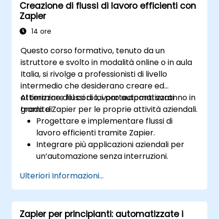
Creazione di flussi di lavoro efficienti con
Zapier
14 ore
Questo corso formativo, tenuto da un
istruttore e svolto in modalità online o in aula
Italia, si rivolge a professionisti di livello
intermedio che desiderano creare ed
ottimizzare flussi di lavoro automatizzati
Al termine del corso, i partecipanti saranno in
tramite Zapier per le proprie attività aziendali.
grado di:
Progettare e implementare flussi di
lavoro efficienti tramite Zapier.
Integrare più applicazioni aziendali per
un’automazione senza interruzioni.
Ottimizzare le prestazioni dei flussi di
Ulteriori Informazioni...
lavoro e risolvere eventuali problemi
comuni.
Scalare l’automazione dei processi in
Zapier per principianti: automatizzate i
base alle esigenze aziendali.