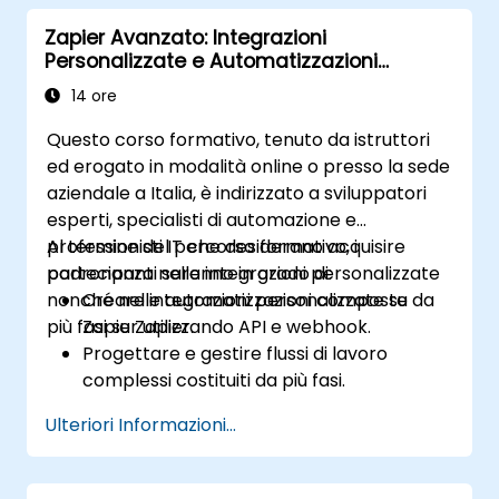
analitici.
Zapier Avanzato: Integrazioni
Ottimizzare ed individuare eventuali
Personalizzate e Automatizzazioni
problemi nei flussi di automazione per
Multifase
garantirne la massima efficienza.
14 ore
Questo corso formativo, tenuto da istruttori
ed erogato in modalità online o presso la sede
aziendale a Italia, è indirizzato a sviluppatori
esperti, specialisti di automazione e
professionisti IT che desiderano acquisire
Al termine del percorso formativo, i
padronanza nelle integrazioni personalizzate
partecipanti saranno in grado di:
nonché nelle automatizzazioni composte da
Creare integrazioni personalizzate su
più fasi su Zapier.
Zapier utilizzando API e webhook.
Progettare e gestire flussi di lavoro
complessi costituiti da più fasi.
Ottimizzare ed eseguire il debug di
Ulteriori Informazioni...
automazioni avanzate.
Integrare Zapier con applicazioni
proprietarie o poco diffuse.