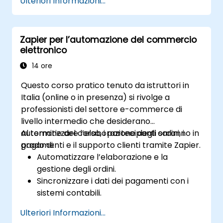
Ulteriori Informazioni...
Ottimizzare le operazioni automatizzando
attività su più piattaforme
simultaneamente.
Zapier per l’automazione del commercio
Monitorare e risolvere eventuali problemi
elettronico
nei flussi di lavoro automatizzati al fine di
migliorarne continuamente l’efficienza.
14 ore
Questo corso pratico tenuto da istruttori in
Italia (online o in presenza) si rivolge a
professionisti del settore e-commerce di
livello intermedio che desiderano
automatizzare l’elaborazione degli ordini, i
Al termine del corso, i partecipanti saranno in
pagamenti e il supporto clienti tramite Zapier.
grado di:
Automatizzare l’elaborazione e la
gestione degli ordini.
Sincronizzare i dati dei pagamenti con i
sistemi contabili.
Migliorare il supporto clienti attraverso
Ulteriori Informazioni...
l’automazione.