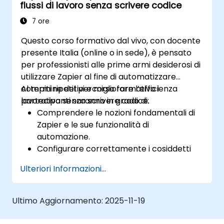
flussi di lavoro senza scrivere codice
7 ore
Questo corso formativo dal vivo, con docente
presente Italia (online o in sede), è pensato
per professionisti alle prime armi desiderosi di
utilizzare Zapier al fine di automatizzare
compiti ripetitivi e migliorare l’efficienza
Al termine del percorso formativo i
lavorativa senza scrivere codice.
partecipanti saranno in grado di:
Comprendere le nozioni fondamentali di
Zapier e le sue funzionalità di
automazione.
Configurare correttamente i cosiddetti
“Zap” per automatizzare le attività.
Ulteriori Informazioni...
Integrare con Zapier gli strumenti
aziendali più utilizzati.
Gestire e ottimizzare i flussi di lavoro
Ultimo Aggiornamento:
2025-11-19
automatizzati.