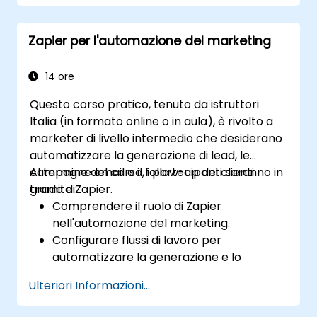
Ottimizzare i flussi di lavoro legati al
marketing e alle vendite.
Zapier per l'automazione del marketing
14 ore
Questo corso pratico, tenuto da istruttori
Italia (in formato online o in aula), è rivolto a
marketer di livello intermedio che desiderano
automatizzare la generazione di lead, le
campagne email e il follow-up dei clienti
Al termine del corso, i partecipanti saranno in
tramite Zapier.
grado di:
Comprendere il ruolo di Zapier
nell'automazione del marketing.
Configurare flussi di lavoro per
automatizzare la generazione e lo
sviluppo dei lead.
Ulteriori Informazioni...
Integrare strumenti di marketing quali
CRM, piattaforme email e strumenti