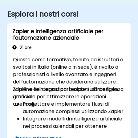
Esplora i nostri corsi
Zapier e intelligenza artificiale per
l’automazione aziendale
21 ore
Questo corso formativo, tenuto da istruttori e
svoltosi in Italia (online o in sede), è rivolto a
professionisti a livello avanzato e ingegneri
dell’automazione che desiderano utilizzare
Zapier e le integrazioni basate sull’intelligenza
Alla fine del corso, i partecipanti saranno in
artificiale per ottimizzare le operazioni
grado di:
aziendali.
Progettare e implementare flussi di
automazione complessi utilizzando Zapier.
Integrare modelli di intelligenza artificiale
nei processi aziendali per ottenere
previsioni e insight significativi.