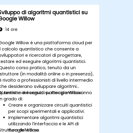
Sviluppo di algoritmi quantistici su
Google Willow
14 ore
Google Willow è una piattaforma cloud per
il calcolo quantistico che consente a
sviluppatori e ricercatori di progettare,
testare ed eseguire algoritmi quantistici.
Questo corso pratico, tenuto da un
istruttore (in modalità online o in presenza),
è rivolto a professionisti di livello intermedio
che desiderano sviluppare algoritmi
quantistici e eseguirli su Google Willow.
Al termine del corso, i partecipanti saranno
in grado di:
Creare e organizzare circuiti quantistici
per scopi sperimentali e applicativi.
Implementare algoritmi quantistici
utilizzando l’interfaccia e le API di
Struttura del corso
Google Willow.