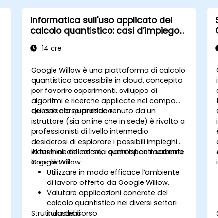
Informatica sull'uso applicato del
calcolo quantistico: casi d’impiego
industriali con Google Willow
14 ore
Google Willow è una piattaforma di calcolo
quantistico accessibile in cloud, concepita
per favorire esperimenti, sviluppo di
algoritmi e ricerche applicate nel campo
del calcolo quantistico.
Questo corso pratico tenuto da un
istruttore (sia online che in sede) è rivolto a
professionisti di livello intermedio
desiderosi di esplorare i possibili impieghi
industriali del calcolo quantistico mediante
Al termine del corso, i partecipanti saranno
Google Willow.
in grado di:
Utilizzare in modo efficace l’ambiente
di lavoro offerto da Google Willow.
Valutare applicazioni concrete del
calcolo quantistico nei diversi settori
Struttura del corso
industriali.