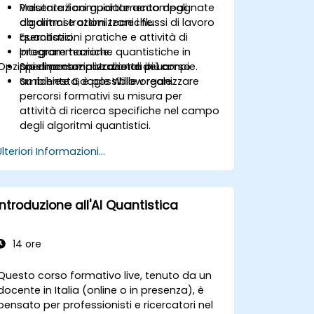
Valutare il comportamento degli
Presentazioni guidate accompagnate
algoritmi e ottimizzare i flussi di lavoro
da dimostrazioni tecniche.
quantistici.
Esercitazioni pratiche e attività di
Integrare tecniche quantistiche in
programmazione.
Opzioni di personalizzazione del corso
pipeline computazionali più ampie.
Sperimentazione diretta in un
ambiente Google Willow reale.
Su richiesta, è possibile organizzare
percorsi formativi su misura per
attività di ricerca specifiche nel campo
degli algoritmi quantistici.
Ulteriori Informazioni...
Introduzione all'AI Quantistica
14 ore
Questo corso formativo live, tenuto da un
docente in Italia (online o in presenza), è
pensato per professionisti e ricercatori nel