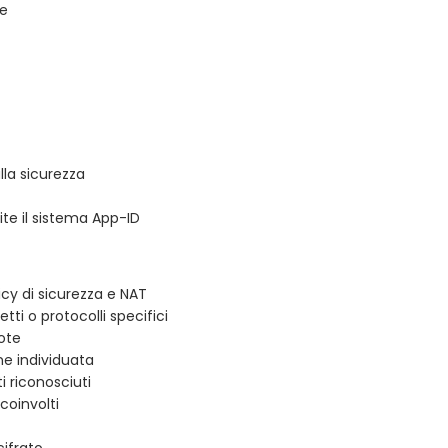
ce
lla sicurezza
mite il sistema App-ID
cy di sicurezza e NAT
ti o protocolli specifici
ote
ne individuata
i riconosciuti
coinvolti
cifrato