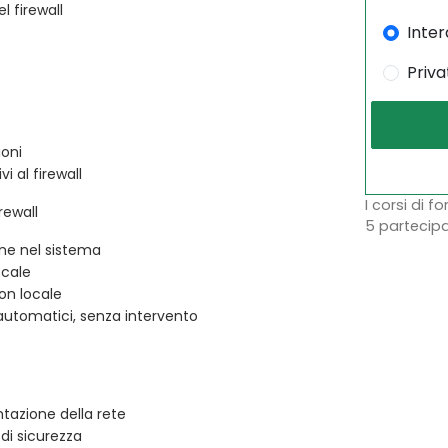
l firewall
Inter
Priva
ioni
i al firewall
I corsi di f
rewall
5 partecipa
one nel sistema
ocale
on locale
automatici, senza intervento
tazione della rete
 di sicurezza