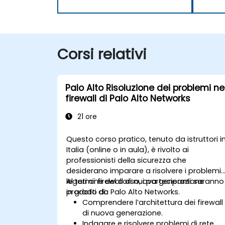
Corsi relativi
Palo Alto Risoluzione dei problemi ne
firewall di Palo Alto Networks
21 ore
Questo corso pratico, tenuto da istruttori i
Italia (online o in aula), è rivolto ai
professionisti della sicurezza che
desiderano imparare a risolvere i problemi
legati ai firewall di nuova generazione
Al termine del corso, i partecipanti saranno
prodotti da Palo Alto Networks.
in grado di:
Comprendere l’architettura dei firewall
di nuova generazione.
Indagare e risolvere problemi di rete