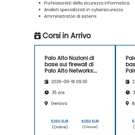
Professionisti della sicurezza informatica
Analisti specializzati in cybersicurezza
Amministratori di sistemi
Corsi in Arrivo
Palo Alto Nozioni di
Pal
base sui firewall di
bas
Palo Alto Networks:
Pal
configurazione e
con
2026-09-18 09:30
2
gestione
ges
35 ore
3
Genova
B
5250 EUR
6250 EUR
5
(Online)
(
(Classe)