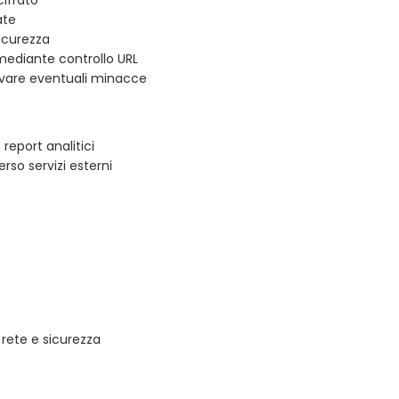
ate
sicurezza
mediante controllo URL
ilevare eventuali minacce
 report analitici
erso servizi esterni
 rete e sicurezza