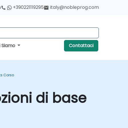
h
+390221119295
italy@nobleprog.com
i Siamo
Contattaci
ks Corso
zioni di base