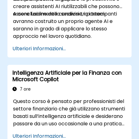
creare assistenti AI riutilizzabili che possono
essere facilmente condivisi tra i team.
A conclusione della sessione, i partecipanti
avranno costruito un proprio agente AI e
saranno in grado di applicare lo stesso
approccio nel lavoro quotidiano.
Ulteriori Informazioni...
Intelligenza Artificiale per la Finanza con
Microsoft Copilot
7 ore
Questo corso è pensato per professionisti del
settore finanziario che già utilizzano strumenti
basati sull’intelligenza artificiale e desiderano
passare da un uso occasionale a una pratica
quotidiana e consapevole di Microsoft Copilot.
Ulteriori Informazioni...
I partecipanti affineranno le proprie capacità