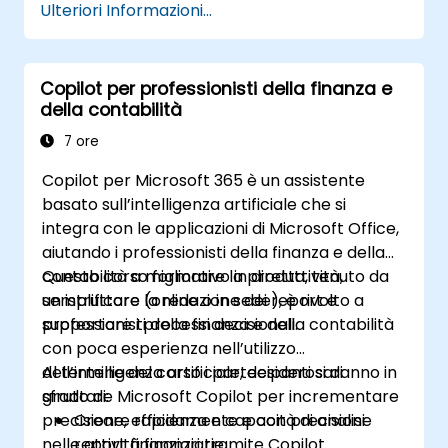
Ulteriori Informazioni...
Copilot per professionisti della finanza e
della contabilità
7 ore
Copilot per Microsoft 365 è un assistente
basato sull’intelligenza artificiale che si
integra con le applicazioni di Microsoft Office,
aiutando i professionisti della finanza e della
contabilità a migliorare la produttività,
Questo corso formativo in diretta, tenuto da
semplificare la redazione dei report e
un istruttore (online o in sede), è rivolto a
supportare i processi decisionali.
professionisti della finanza e della contabilità
con poca esperienza nell’utilizzo
dell’intelligenza artificiale, desiderosi di
Al termine del corso i partecipanti saranno in
sfruttare Microsoft Copilot per incrementare
grado di:
precisione, efficienza e capacità di analisi
Creare rapidamente e con precisione
nelle attività finanziarie.
report finanziari tramite Copilot.