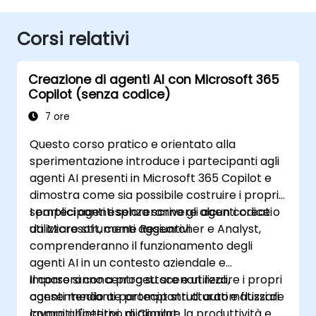
Corsi relativi
Creazione di agenti AI con Microsoft 365
Copilot (senza codice)
7 ore
Questo corso pratico e orientato alla
sperimentazione introduce i partecipanti agli
agenti AI presenti in Microsoft 365 Copilot e
dimostra come sia possibile costruire i propri
semplici agenti senza scrivere alcun codice o
I partecipanti esploreranno gli agenti creati
utilizzare strumenti aggiuntivi.
da Microsoft, come Researcher e Analyst,
comprenderanno il funzionamento degli
agenti AI in un contesto aziendale e
impareranno a progettare e utilizzare i propri
Il corso si concentra su scenari reali,
agenti mediante prompt strutturati e flussi di
consentendo ai partecipanti di automatizzare
lavoro all'interno di Copilot.
compiti ripetitivi, migliorare la produttività e