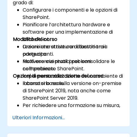
grado di:
Configurare i componenti e le opzioni di
SharePoint.
Pianificare l’architettura hardware e
software per una implementazione di
Modalità del corso
SharePoint.
Creare una struttura di tassonomia
Lezioni interattive con dibattiti tra i
adeguata.
partecipanti.
Risolvere eventuali problemi
Molti esercizi pratici per consolidare le
nell’ambiente SharePoint.
competenze.
Opzioni di personalizzazione del corso
Implementazioni dirette in un ambiente di
laboratorio reale.
Il corso si basa sulla versione on-premise
di SharePoint 2019, nota anche come
SharePoint Server 2019.
Per richiedere una formazione su misura,
vi invitiamo a contattarci per concordare
Ulteriori Informazioni...
i dettagli.