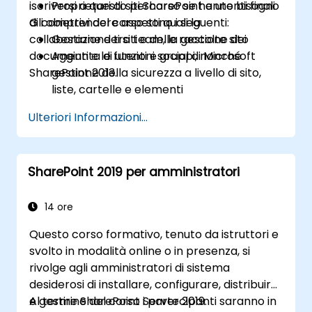
iscriversi a questo percorso se hanno bisogno
Proprietari di siti SharePoint e utenti finali
di comprendere aspetti quali la
Gli obiettivi del corso sono i seguenti:
collaborazione tra team, la gestione dei
Gestione dei siti e delle raccolte sito
documenti e le funzioni social di Microsoft
Aggiunta di utenti e gruppi, nonché
SharePoint 2013.
gestione della sicurezza a livello di sito,
liste, cartelle e elementi
Aggiunta e configurazione di web part
Ulteriori Informazioni...
Configurazione delle opzioni del sito, tra
cui tema, titolo, descrizione e icona
SharePoint 2019 per amministratori
14 ore
Questo corso formativo, tenuto da istruttori e
svolto in modalità online o in presenza, si
rivolge agli amministratori di sistema
desiderosi di installare, configurare, distribuire
e gestire SharePoint Server 2019.
Al termine del corso i partecipanti saranno in