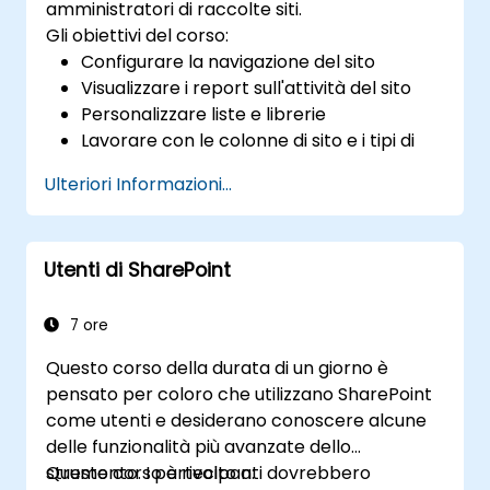
amministratori di raccolte siti.
Gli obiettivi del corso:
Configurare la navigazione del sito
Visualizzare i report sull'attività del sito
Personalizzare liste e librerie
Lavorare con le colonne di sito e i tipi di
contenuto di sito
Ulteriori Informazioni...
Configurare il controllo delle versioni,
l’approvazione dei contenuti e la
funzionalità di check-out/check-in
Utenti di SharePoint
Creare e modificare pagine e pagine con
web part
7 ore
Questo corso della durata di un giorno è
pensato per coloro che utilizzano SharePoint
come utenti e desiderano conoscere alcune
delle funzionalità più avanzate dello
strumento. I partecipanti dovrebbero
Questo corso è rivolto a: