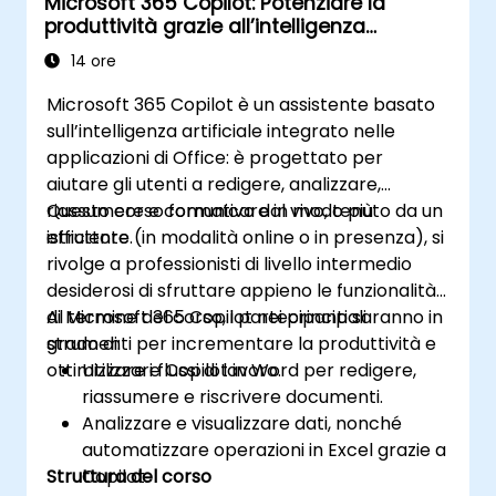
Microsoft 365 Copilot: Potenziare la
produttività grazie all’intelligenza
artificiale in Word, Excel, PowerPoint,
14 ore
Outlook e Teams
Microsoft 365 Copilot è un assistente basato
sull’intelligenza artificiale integrato nelle
applicazioni di Office: è progettato per
aiutare gli utenti a redigere, analizzare,
riassumere e comunicare in modo più
Questo corso formativo dal vivo, tenuto da un
efficiente.
istruttore (in modalità online o in presenza), si
rivolge a professionisti di livello intermedio
desiderosi di sfruttare appieno le funzionalità
di Microsoft 365 Copilot nei principali
Al termine del corso, i partecipanti saranno in
strumenti per incrementare la produttività e
grado di:
ottimizzare i flussi di lavoro.
Utilizzare Copilot in Word per redigere,
riassumere e riscrivere documenti.
Analizzare e visualizzare dati, nonché
automatizzare operazioni in Excel grazie a
Struttura del corso
Copilot.