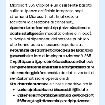
Microsoft 365 Copilot è un assistente basato
sull'intelligenza artificiale integrato negli
strumenti Microsoft noti, finalizzato a
facilitare la creazione di contenuti,
automatizzare compiti ripetitivi e fornire
Questo corso formativo in presenza, tenuto
analisi intelligenti.
da un istruttore (in modalità online o in loco),
si rivolge ai dipendenti del settore pubblico
che hanno poca o nessuna esperienza
nell’utilizzo di strumenti basati su IA. Lo scopo
Al termine del corso i partecipanti saranno in
è consentire loro di impiegare Microsoft 365
grado di:
Copilot per migliorare la comunicazione,
Utilizzare Copilot in Word, Excel e Outlook
semplificare la stesura dei documenti e trarre
per redigere, analizzare e migliorare i
informazioni più facilmente da dati e verbali di
messaggi comunicativi.
riunioni.
Automatizzare operazioni di
Struttura del corso
documentazione e sintesi ripetitive tra le
varie applicazioni di Microsoft 365.
Lezioni interattive e discussioni guidate.
Ottenere informazioni utili da verbali di
Esercitazioni pratiche sull’uso di Microsoft
incontri, fogli di calcolo e rapporti scritti.
365 Copilot in scenari tipici del governo.