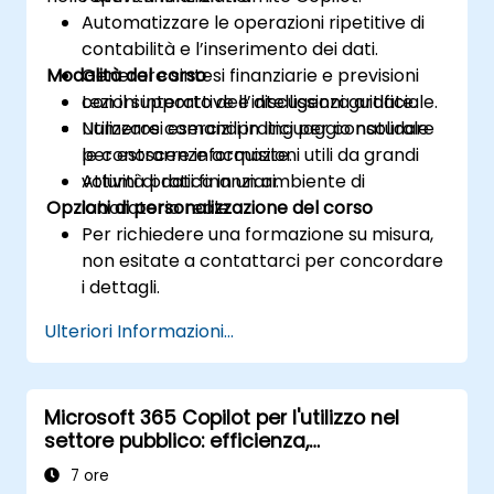
Automatizzare le operazioni ripetitive di
contabilità e l’inserimento dei dati.
Modalità del corso
Generare sintesi finanziarie e previsioni
con il supporto dell’intelligenza artificiale.
Lezioni interattive e discussioni guidate.
Utilizzare comandi in linguaggio naturale
Numerosi esercizi pratici per consolidare
per estrarre informazioni utili da grandi
le conoscenze acquisite.
volumi di dati finanziari.
Attività pratica in un ambiente di
Opzioni di personalizzazione del corso
laboratorio reale.
Per richiedere una formazione su misura,
non esitate a contattarci per concordare
i dettagli.
Ulteriori Informazioni...
Microsoft 365 Copilot per l'utilizzo nel
settore pubblico: efficienza,
comunicazione e analisi dei dati
7 ore