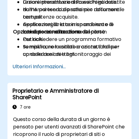
Creare presentazioni PowerPoint assistite
Lezioni interattive e discussioni guidate.
dall’IA partendo da schemi o documenti
Numerosi esercizi pratici per rafforzare le
testuali.
competenze acquisite.
Gestire meglio la corrispondenza e le
Applicazioni dirette in un ambiente di
Opzioni di personalizzazione del corso
comunicazioni mediante Copilot in
laboratorio reale.
Outlook.
Per richiedere un programma formativo
Semplificare la collaborazione, il follow-
su misura, non esitate a contattarci per
up delle riunioni e il monitoraggio dei
concordare i dettagli.
compiti in Teams grazie all’assistenza di
Ulteriori Informazioni...
Copilot.
Proprietario e Amministratore di
SharePoint
7 ore
Questo corso della durata di un giorno è
pensato per utenti avanzati di SharePoint che
ricoprono il ruolo di proprietari di siti o