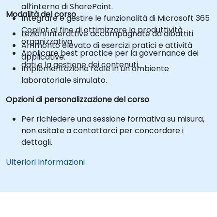
all’interno di SharePoint.
Modalità del corso
Integrare e gestire le funzionalità di Microsoft 365
Copilot al fine di ottimizzare la produttività
Lezioni interattive accompagnate da dibattiti.
organizzativa.
Ammonto elevato di esercizi pratici e attività
Applicare best practice per la governance dei
applicative.
dati e la gestione dei contenuti.
Implementazione reale in un ambiente
laboratoriale simulato.
Opzioni di personalizzazione del corso
Per richiedere una sessione formativa su misura,
non esitate a contattarci per concordare i
dettagli.
Ulteriori Informazioni