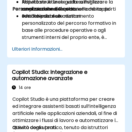
Rispettare le linee guida sull’utilizzo
Attività strutturate volte a migliorare la
Personalizzazione del corso
responsabile di Copilot nell’ambito del
comunicazione, la redazione dei rapporti
settore pubblico.
e l’efficienza nelle riunioni.
Per richiedere un adattamento
personalizzato del percorso formativo in
base alle procedure operative o agli
strumenti interni del proprio ente, è
possibile contattarci affinché
Ulteriori Informazioni...
provvediamo all’organizzazione.
Copilot Studio: Integrazione e
automazione avanzate
14 ore
Copilot Studio è una piattaforma per creare
ed integrare assistenti basati sull’intelligenza
artificiale nelle applicazioni aziendali, al fine di
ottimizzare i flussi di lavoro e automatizzare le
attività degli utenti.
Questo corso pratico, tenuto da istruttori