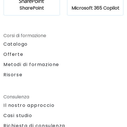
amministrativi reali, sull’automazione, sulla
SharePoint
Microsoft 365 Copilot
conformità e sul miglioramento dell’adozione
da parte degli utenti mantenendo comunque
elevati gli standard di governance.
Corsi di formazione
Catalogo
Offerte
Metodi di formazione
Risorse
Consulenza
Il nostro approccio
Casi studio
Richiesta di consulenza