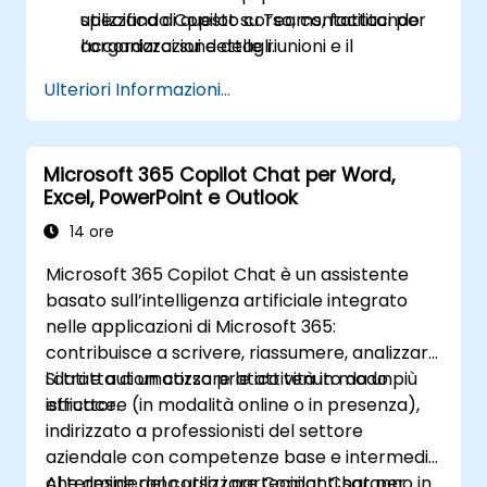
utilizzando Copilot su Teams, facilitando
specifica di questo corso, contattaci per
l’organizzazione delle riunioni e il
accordarci sui dettagli.
monitoraggio dei compiti.
Ulteriori Informazioni...
Microsoft 365 Copilot Chat per Word,
Excel, PowerPoint e Outlook
14 ore
Microsoft 365 Copilot Chat è un assistente
basato sull’intelligenza artificiale integrato
nelle applicazioni di Microsoft 365:
contribuisce a scrivere, riassumere, analizzare
i dati e automatizzare le attività in modo più
Si tratta di un corso pratico tenuto da un
efficace.
istruttore (in modalità online o in presenza),
indirizzato a professionisti del settore
aziendale con competenze base e intermedie
che desiderano utilizzare Copilot Chat per
Al termine del corso i partecipanti saranno in