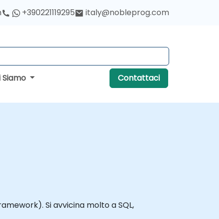
h
+390221119295
italy@nobleprog.com
i Siamo
Contattaci
Framework). Si avvicina molto a SQL,