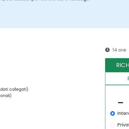
14 ore
RIC
ati collegati)
ionali)
Inter
Priva