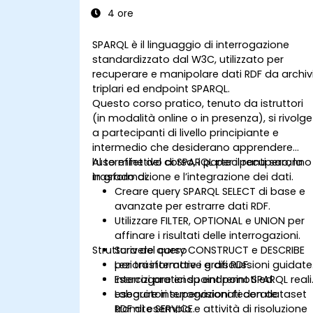
4 ore
SPARQL è il linguaggio di interrogazione
standardizzato dal W3C, utilizzato per
recuperare e manipolare dati RDF da archiv
triplari ed endpoint SPARQL.
Questo corso pratico, tenuto da istruttori
(in modalità online o in presenza), si rivolge
a partecipanti di livello principiante e
intermedio che desiderano apprendere
l’uso effettivo di SPARQL per il recupero, la
Al termine del corso, i partecipanti saranno
trasformazione e l’integrazione dei dati.
in grado di:
Creare query SPARQL SELECT di base e
avanzate per estrarre dati RDF.
Utilizzare FILTER, OPTIONAL e UNION per
affinare i risultati delle interrogazioni.
Struttura del corso
Scrivere query CONSTRUCT e DESCRIBE
per trasformare i grafi RDF.
Lezioni interattive e discussioni guidate
Interrogare endpoint remoti ed
Esercizi pratici su endpoint SPARQL reali
eseguire interrogazioni federate
Laboratori supervisionati con dataset
tramite SERVICE.
RDF di esempio e attività di risoluzione