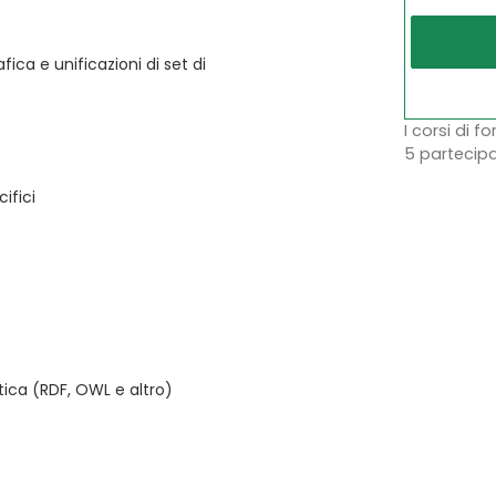
ica e unificazioni di set di
I corsi di f
5 partecipa
ifici
ca (RDF, OWL e altro)