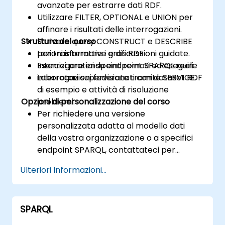
avanzate per estrarre dati RDF.
Utilizzare FILTER, OPTIONAL e UNION per
affinare i risultati delle interrogazioni.
Struttura del corso
Scrivere query CONSTRUCT e DESCRIBE
per trasformare i grafi RDF.
Lezioni interattive e discussioni guidate.
Interrogare endpoint remoti ed eseguire
Esercizi pratici su endpoint SPARQL reali.
interrogazioni federate tramite SERVICE.
Laboratori supervisionati con dataset RDF
di esempio e attività di risoluzione
Opzioni di personalizzazione del corso
problemi.
Per richiedere una versione
personalizzata adatta al modello dati
della vostra organizzazione o a specifici
endpoint SPARQL, contattateci per
concordare i dettagli.
Ulteriori Informazioni...
SPARQL