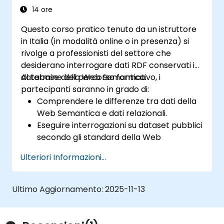
14 ore
Questo corso pratico tenuto da un istruttore
in Italia (in modalità online o in presenza) si
rivolge a professionisti del settore che
desiderano interrogare dati RDF conservati in
database della Web Semantica.
Al termine del percorso formativo, i
partecipanti saranno in grado di:
Comprendere le differenze tra dati della
Web Semantica e dati relazionali.
Eseguire interrogazioni su dataset pubblici
secondo gli standard della Web
Semantica.
Ulteriori Informazioni...
Modellare i dati in modo idoneo per le
interrogazioni con SPARQL.
Trasformare i dati di un sito web in dati
Ultimo Aggiornamento:
2025-11-13
collegati della Web Semantica.
Eseguire interrogazioni SPARQL
direttamente all’interno di applicazioni