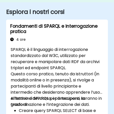
Esplora i nostri corsi
Fondamenti di SPARQL e interrogazione
pratica
4 ore
SPARQL è il linguaggio di interrogazione
standardizzato dal W3C, utilizzato per
recuperare e manipolare dati RDF da archivi
triplari ed endpoint SPARQL.
Questo corso pratico, tenuto da istruttori (in
modalità online o in presenza), si rivolge a
partecipanti di livello principiante e
intermedio che desiderano apprendere l’uso
effettivo di SPARQL per il recupero, la
Al termine del corso, i partecipanti saranno in
trasformazione e l’integrazione dei dati.
grado di:
Creare query SPARQL SELECT di base e