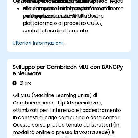
Opzioni di personalizzazione del corso
Risolvere eventuali problemi pratici legati
Attività strutturate finalizzate
alla compatibilità tra architetture diverse
all’adattamento dei programmi a
Per richiedere un percorso formativo
e all’implementazione effettiva.
configurazioni multi-GPU.
personalizzato in base alla vostra
piattaforma o al progetto CUDA,
contattateci direttamente.
Ulteriori Informazioni...
Sviluppo per Cambricon MLU con BANGPy
e Neuware
21 ore
Gli MLU (Machine Learning Units) di
Cambricon sono chip AI specializzati,
ottimizzati per l’inferenza e l’addestramento
in contesti di edge computing e data center.
Questo corso pratico tenuto da istruttori (in
modalità online o presso la vostra sede) è