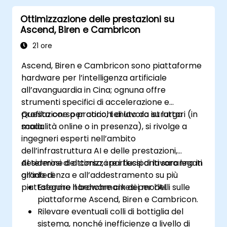
Ottimizzazione delle prestazioni su
Ascend, Biren e Cambricon
21 ore
Ascend, Biren e Cambricon sono piattaforme
hardware per l’intelligenza artificiale
all’avanguardia in Cina; ognuna offre
strumenti specifici di accelerazione e
profilazione per carichi di lavoro su larga
Questo corso pratico, tenuto da istruttori (in
scala.
modalità online o in presenza), si rivolge a
ingegneri esperti nell’ambito
dell’infrastruttura AI e delle prestazioni,
desiderosi di ottimizzare i flussi di lavoro legati
Al termine del corso, i partecipanti saranno in
all’inferenza e all’addestramento su più
grado di:
piattaforme hardware cinesi per l’AI.
Eseguire il benchmark dei modelli sulle
piattaforme Ascend, Biren e Cambricon.
Rilevare eventuali colli di bottiglia del
sistema, nonché inefficienze a livello di