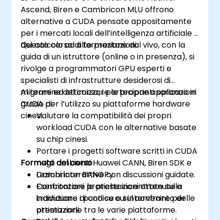
Ascend, Biren e Cambricon MLU offrono
alternative a CUDA pensate appositamente
per i mercati locali dell’intelligenza artificiale e
del calcolo ad alte prestazioni.
Questo corso di formazione dal vivo, con la
guida di un istruttore (online o in presenza), si
rivolge a programmatori GPU esperti e
specialisti di infrastrutture desiderosi di
migrare ed ottimizzare le proprie applicazioni
Al termine del corso, i partecipanti saranno in
CUDA per l’utilizzo su piattaforme hardware
grado di:
cinesi.
Valutare la compatibilità dei propri
workload CUDA con le alternative basate
su chip cinesi.
Portare i progetti software scritti in CUDA
Formato del corso
negli ambienti Huawei CANN, Biren SDK e
Cambricon BANGPy.
Lezioni interattive con discussioni guidate.
Confrontare le prestazioni ottenute e
Esercitazioni pratiche incentrate sulla
individuare i punti su cui intervenire per
traduzione di codice e sul confronto delle
ottimizzarle tra le varie piattaforme.
prestazioni.