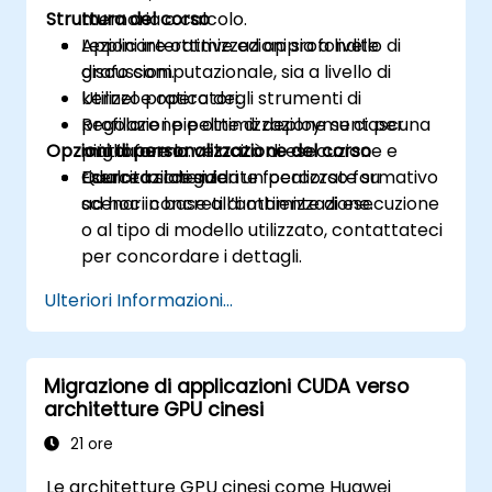
Struttura del corso
memoria o calcolo.
Applicare ottimizzazioni sia a livello di
Lezioni interattive ed approfondite
grafo computazionale, sia a livello di
discussioni.
kernel e operatori.
Utilizzo pratico degli strumenti di
Regolare i pipeline di deployment per
profilazione e ottimizzazione su ciascuna
Opzioni di personalizzazione del corso
migliorare la velocità di esecuzione e
piattaforma.
ridurre la latenza.
Esercitazioni guidate focalizzate su
Qualora si desideri un percorso formativo
scenari concreti di ottimizzazione.
ad hoc in base all’ambiente di esecuzione
o al tipo di modello utilizzato, contattateci
per concordare i dettagli.
Ulteriori Informazioni...
Migrazione di applicazioni CUDA verso
architetture GPU cinesi
21 ore
Le architetture GPU cinesi come Huawei