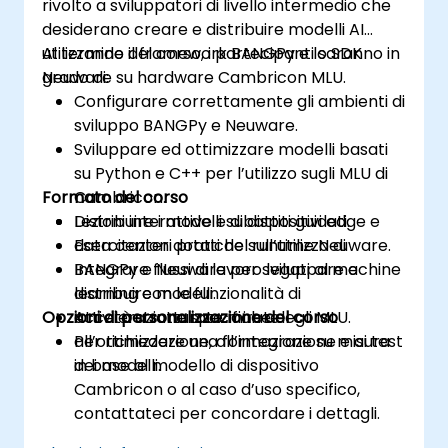
rivolto a sviluppatori di livello intermedio che
desiderano creare e distribuire modelli AI
utilizzando il framework BANGPy e lo SDK
Al termine del corso, i partecipanti saranno in
Neuware su hardware Cambricon MLU.
grado di:
Configurare correttamente gli ambienti di
sviluppo BANGPy e Neuware.
Sviluppare ed ottimizzare modelli basati
su Python e C++ per l’utilizzo sugli MLU di
Formato del corso
Cambricon.
Distribuire i modelli su dispositivi edge e
Lezioni interattive e dibattiti guidati.
data center dotati del runtime Neuware.
Esercitazioni pratiche sull’utilizzo di
Integrare flussi di lavoro legati al machine
BANGPy e Neuware per sviluppare e
learning con le funzionalità di
distribuire modelli.
Opzioni di personalizzazione del corso
accelerazione specifiche degli MLU.
Attività strutturate mirate
all’ottimizzazione, all’integrazione e ai test
Per richiedere una formazione su misura
dei modelli.
in base al modello di dispositivo
Cambricon o al caso d’uso specifico,
contattateci per concordare i dettagli.