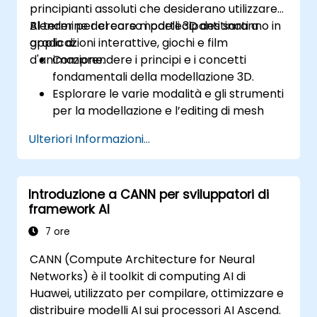
memorizzazione temporanea, il
principianti assoluti che desiderano utilizzare
Impiegare le funzioni predefinite, le
prefetching e l’analisi delle prestazioni.
Blender per creare modelli 3D destinati a
Al termine del corso i partecipanti saranno in
variabili e le librerie offerte da HIP per
applicazioni interattive, giochi e film
grado di:
svolgere operazioni comuni.
d'animazione.
Comprendere i principi e i concetti
Sfruttare gli spazi di memoria messi a
fondamentali della modellazione 3D.
disposizione da ROCm e HIP – come quelli
Esplorare le varie modalità e gli strumenti
globale, condiviso, costante e locale – al
per la modellazione e l’editing di mesh
fine di ottimizzare i trasferimenti dei dati e
tridimensionali.
l’accesso alla memoria.
Ulteriori Informazioni...
Utilizzare strumenti per la mappatura UV,
Controllare, tramite i modelli esecutivi di
lo sculpting e la pittura su modelli 3D,
ROCm e HIP, la gestione dei thread, dei
nonché il rendering.
blocchi e delle griglie che determinano il
Introduzione a CANN per sviluppatori di
livello di parallelizzazione.
framework AI
Debuggare e testare i programmi scritti
7 ore
con ROCm e HIP servendosi di strumenti
quali il Debugger di ROCm e il Profiler di
CANN (Compute Architecture for Neural
ROCm.
Networks) è il toolkit di computing AI di
Ottimizzare tali programmi adottando
Huawei, utilizzato per compilare, ottimizzare e
tecniche come la coalescenza, il caching,
distribuire modelli AI sui processori AI Ascend.