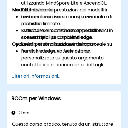
utilizzando MindSpore Lite e AscendCL.
Modalità del corso
Ottimizzare le prestazioni dei modelli in
ambienti con risorse computazionali e di
Lezioni interattive e dimostrazioni
memoria limitate.
pratiche.
Distribuire e monitorare applicazioni AI in
Esercitazioni pratiche con modelli ed
contesti reali su dispositivi edge.
scenari tipici per ambienti edge.
Opzioni di personalizzazione del corso
Esempi di distribuzione in tempo reale su
hardware edge virtuale o fisico.
Per richiedere una formazione
personalizzata su questo argomento,
contattaci per concordare i dettagli.
Ulteriori Informazioni...
ROCm per Windows
21 ore
Questo corso pratico, tenuto da un istruttore