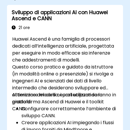
Sviluppo di applicazioni AI con Huawei
Ascend e CANN
21 ore
Huawei Ascend è una famiglia di processori
dedicati all’intelligenza artificiale, progettata
per eseguire in modo efficace sia inferenze
che addestramenti di modelli.
Questo corso pratico e guidato da istruttore
(in modalità online o presenziale) si rivolge a
ingegneri AI e scienziati dei dati di livello
intermedio che desiderano sviluppare ed
ottimizzare modelli neurali utilizzando la
Al termine del corso, i partecipanti saranno in
piattaforma Ascend di Huawei e il toolkit
grado di:
CANN.
Configurare correttamente l’ambiente di
sviluppo CANN.
Creare applicazioni AI impiegando i flussi
di lavoro forniti da MindSpore e