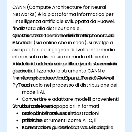
CANN (Compute Architecture for Neural
Networks) è la piattaforma informatica per
l’intelligenza artificiale sviluppata da Huawei,
finalizzata alla distribuzione e
all’ottimizzazione di modelli AI sui processori
Questo corso formativo in diretta, tenuto da
Ascend.
istruttori (sia online che in sede), si rivolge a
sviluppatori ed ingegneri di livello intermedio
interessati a distribuire in modo efficiente
modelli AI addestrati sull’hardware Ascend di
Al termine del corso i partecipanti saranno in
Huawei, utilizzando lo strumento CANN e
grado di:
framework come MindSpore, TensorFlow o
Comprendere l’architettura di CANN e il
PyTorch.
suo ruolo nel processo di distribuzione dei
modelli AI.
Convertire e adattare modelli provenienti
Struttura del corso
da framework popolari in formati
compatibili con Ascend.
Lezioni interattive e dimostrazioni
Utilizzare strumenti come ATC, il
pratiche.
convertitore di modelli OM e MindSpore
Esercitazioni guidate con l’ausilio degli