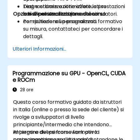
utilizzando tecniche come la coalescenza,
Diagnosticare e ottimizzare le prestazioni
Test e ottimizzazione effettuati su
la cache, il prefetching e l’analisi delle
Opzioni di personalizzazione del corso
a livello di istruzioni per schemi
hardware Ascend o tramite simulatori.
prestazioni.
computazionali personalizzati.
Per richiedere un programma formativo
su misura, contattateci per concordare i
dettagli.
Ulteriori Informazioni...
Programmazione su GPU - OpenCL, CUDA
e ROCm
28 ore
Questo corso formativo guidato da istruttori
in Italia (online o presso la sede del cliente) si
rivolge a sviluppatori di livello
principiante/intermedio che intendono
impiegare diversi framework per la
Al termine del percorso formativo i
programmazione su GPU, confrontandone le
partecipanti saranno in grado di: