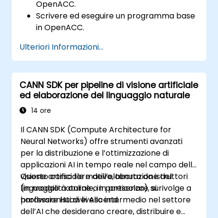
OpenACC.
Scrivere ed eseguire un programma base
in OpenACC.
Aggiungere al codice direttive e clausole
Ulteriori Informazioni...
OpenACC.
Utilizzare l’API e le librerie fornite da
OpenACC.
CANN SDK per pipeline di visione artificiale
Profilare, depurare ed ottimizzare i
ed elaborazione del linguaggio naturale
programmi scritti in OpenACC.
14 ore
Il CANN SDK (Compute Architecture for
Neural Networks) offre strumenti avanzati
per la distribuzione e l’ottimizzazione di
applicazioni AI in tempo reale nel campo della
visione artificiale e dell’elaborazione del
Questo corso formativo, tenuto da istruttori
linguaggio naturale, in particolare su
(in modalità online o in presenza), si rivolge a
hardware Huawei Ascend.
professionisti di livello intermedio nel settore
dell’AI che desiderano creare, distribuire e