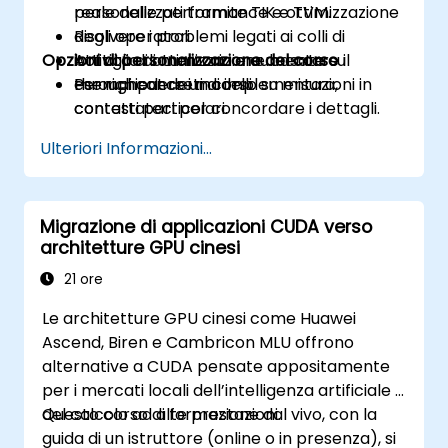
personalizzati tramite TIK e TVM.
reale delle performance e ottimizzazione
Risolvere i problemi legati ai colli di
degli operatori.
Opzioni di personalizzazione del corso
bottiglia di memoria e aumentare il
Attività di ottimizzazione basate su
throughput dei modelli.
esempi concreti di implementazioni in
Per richiedere un corso su misura,
contesti particolari.
contattateci per concordare i dettagli.
Ulteriori Informazioni...
Migrazione di applicazioni CUDA verso
architetture GPU cinesi
21 ore
Le architetture GPU cinesi come Huawei
Ascend, Biren e Cambricon MLU offrono
alternative a CUDA pensate appositamente
per i mercati locali dell’intelligenza artificiale e
del calcolo ad alte prestazioni.
Questo corso di formazione dal vivo, con la
guida di un istruttore (online o in presenza), si