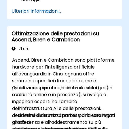
Ulteriori Informazioni...
Ottimizzazione delle prestazioni su
Ascend, Biren e Cambricon
21 ore
Ascend, Biren e Cambricon sono piattaforme
hardware per l’intelligenza artificiale
all’avanguardia in Cina; ognuna offre
strumenti specifici di accelerazione e
profilazione per carichi di lavoro su larga
Questo corso pratico, tenuto da istruttori (in
scala.
modalità online o in presenza), si rivolge a
ingegneri esperti nell’ambito
dell’infrastruttura AI e delle prestazioni,
desiderosi di ottimizzare i flussi di lavoro legati
Al termine del corso, i partecipanti saranno in
all’inferenza e all’addestramento su più
grado di: