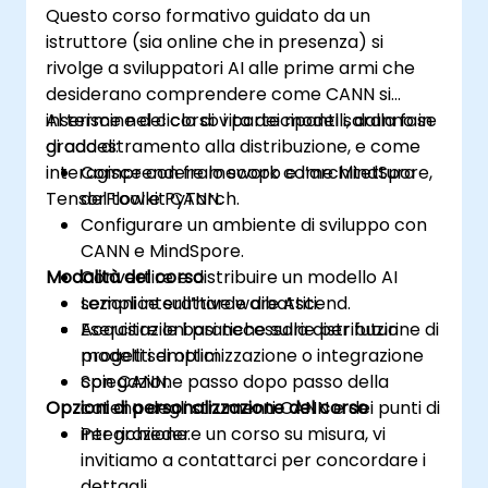
il prefetching e l’analisi delle prestazioni.
Questo corso formativo guidato da un
istruttore (sia online che in presenza) si
rivolge a sviluppatori AI alle prime armi che
desiderano comprendere come CANN si
inserisce nel ciclo di vita dei modelli, dalla fase
Al termine del corso i partecipanti saranno in
di addestramento alla distribuzione, e come
grado di:
interagisce con framework come MindSpore,
Comprendere lo scopo e l’architettura
TensorFlow e PyTorch.
del toolkit CANN.
Configurare un ambiente di sviluppo con
CANN e MindSpore.
Modalità del corso
Convertire e distribuire un modello AI
semplice sull’hardware Ascend.
Lezioni interattive e dibattiti.
Acquisire le basi necessarie per futuri
Esercitazioni pratiche sulla distribuzione di
progetti di ottimizzazione o integrazione
modelli semplici.
con CANN.
Spiegazione passo dopo passo della
Opzioni di personalizzazione del corso
catena degli strumenti CANN e dei punti di
integrazione.
Per richiedere un corso su misura, vi
invitiamo a contattarci per concordare i
dettagli.