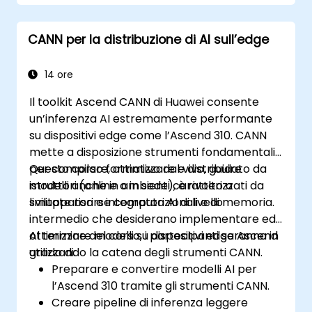
modellazione e animazione non
distruttiva.
CANN per la distribuzione di AI sull’edge
Esportare modelli 3D e risorse in motori di
gioco, stampanti 3D o altri software.
14 ore
Il toolkit Ascend CANN di Huawei consente
un’inferenza AI estremamente performante
su dispositivi edge come l’Ascend 310. CANN
mette a disposizione strumenti fondamentali
per compilare, ottimizzare e distribuire
Questo corso formativo dal vivo, guidato da
modelli anche in ambienti caratterizzati da
istruttori (online o in sede), è rivolto a
limitate risorse computazionali e di memoria.
sviluppatori e integratori AI di livello
intermedio che desiderano implementare ed
ottimizzare modelli su dispositivi edge Ascend
Al termine del corso, i partecipanti saranno in
utilizzando la catena degli strumenti CANN.
grado di:
Preparare e convertire modelli AI per
l’Ascend 310 tramite gli strumenti CANN.
Creare pipeline di inferenza leggere