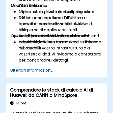
Modalità del corso
CloudMatrix.
Migliorare le prestazioni sui processori
Lezioni interattive e discussioni guidate.
NPU Ascend mediante l’utilizzo di
Esercitazioni pratiche sull’utilizzo di
operatori personalizzati e tecniche di
Huawei Ascend e del toolkit CANN
tiling.
all’interno di applicazioni reali.
Opzioni di personalizzazione del corso
Distribuire i modelli sviluppati in ambienti
Attività strutturate incentrate sulla
edge o cloud.
creazione, addestramento e distribuzione
Per richiedere una formazione su misura
dei modelli.
in base alla vostra infrastruttura o ai
vostri set di dati, vi invitiamo a contattarci
per concordare i dettagli.
Ulteriori Informazioni...
Comprendere lo stack di calcolo AI di
Huawei: da CANN a MindSpore
14 ore