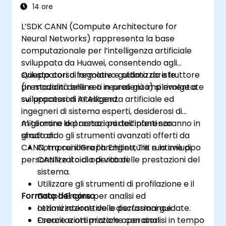
Esportare le animazioni per piattaforme
14 ore
web, video e mobile.
L’SDK CANN (Compute Architecture for
Neural Networks) rappresenta la base
computazionale per l’intelligenza artificiale
sviluppata da Huawei, consentendo agli
sviluppatori di regolare e ottimizzare le
Questo corso formativo guidato da istruttore
prestazioni delle reti neurali già implementate
(in modalità online o in presenza) si rivolge a
sui processori AI Ascend.
sviluppatori di intelligenza artificiale ed
ingegneri di sistema esperti, desiderosi di
migliorare le prestazioni dell’inferenza
Al termine del corso i partecipanti saranno in
sfruttando gli strumenti avanzati offerti da
grado di:
CANN, tra cui il Graph Engine, TIK e lo sviluppo
Comprendere l’architettura runtime di
personalizzato di operatori.
CANN e il ciclo di vita delle prestazioni del
sistema.
Utilizzare gli strumenti di profilazione e il
Formato del corso
Graph Engine per analisi ed
ottimizzazione delle performance.
Lezioni interattive e discussioni guidate.
Creare e ottimizzare operatori
Esercitazioni pratiche con analisi in tempo