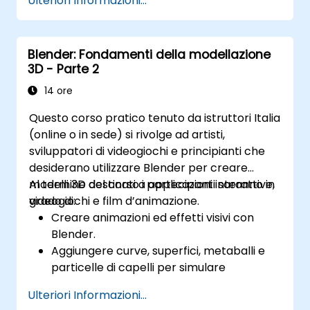
Ulteriori Informazioni...
l'analisi delle prestazioni.
Blender: Fondamenti della modellazione
3D - Parte 2
14 ore
Questo corso pratico tenuto da istruttori Italia
(online o in sede) si rivolge ad artisti,
sviluppatori di videogiochi e principianti che
desiderano utilizzare Blender per creare
modelli 3D destinati a applicazioni interattive,
Al termine del corso i partecipanti saranno in
videogiochi e film d’animazione.
grado di:
Creare animazioni ed effetti visivi con
Blender.
Aggiungere curve, superfici, metaballi e
particelle di capelli per simulare
movimenti 3D realistici.
Ulteriori Informazioni...
Comprendere i concetti base della