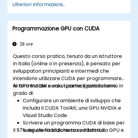
Ulteriori Informazioni...
Programmazione GPU con CUDA
28 ore
Questo corso pratico, tenuto da un istruttore
in Italia (online o in presenza), è pensato per
sviluppatori principianti e intermedi che
intendono utilizzare CUDA per programmare
le GPU NVIDIA e valorizzarne il parallelismo.
Al termine del corso, i partecipanti saranno in
grado di:
Configurare un ambiente di sviluppo che
includa il CUDA Toolkit, una GPU NVIDIA e
Visual Studio Code.
Scrivere un programma CUDA di base per
Il 97% dei clienti si dichiara soddisfatto.
eseguire l'addizione tra vettori sulla GPU e
recuperarne i risultati dalla memoria della