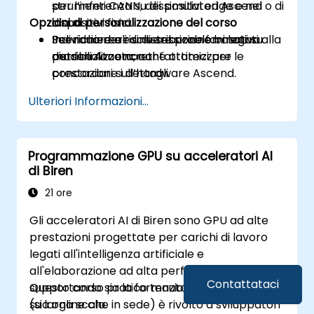
per l’inferenza su dispositivi edge e nel
strumenti CANN, dei simulatori Ascend o di
Opzioni di personalizzazione del corso
cloud.
dispositivi fisici.
Individuare e risolvere problemi legati alla
Scenario reali di distribuzione basati su
Per richiedere una sessione formativa
distribuzione nonché ottimizzare le
modelli AI concreti.
personalizzata, contattateci per
prestazioni sull’hardware Ascend.
concordare i dettagli.
Ulteriori Informazioni...
Programmazione GPU su acceleratori AI
di Biren
21 ore
Gli acceleratori AI di Biren sono GPU ad alte
prestazioni progettate per carichi di lavoro
legati all'intelligenza artificiale e
all'elaborazione ad alta performance,
Contattataci
supportando sia la formazione che l'inferenza
Questo corso pratico tenuto da un istruttore
su larga scala.
(sia online che in sede) è rivolto a sviluppatori