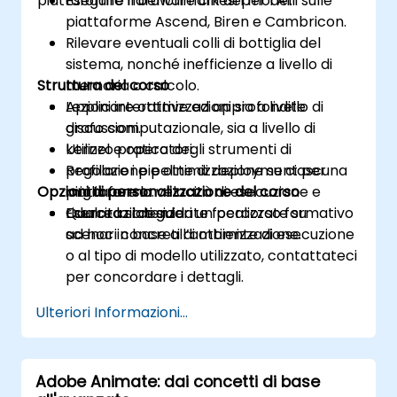
piattaforme hardware cinesi per l’AI.
Eseguire il benchmark dei modelli sulle
piattaforme Ascend, Biren e Cambricon.
Rilevare eventuali colli di bottiglia del
sistema, nonché inefficienze a livello di
Struttura del corso
memoria o calcolo.
Applicare ottimizzazioni sia a livello di
Lezioni interattive ed approfondite
grafo computazionale, sia a livello di
discussioni.
kernel e operatori.
Utilizzo pratico degli strumenti di
Regolare i pipeline di deployment per
profilazione e ottimizzazione su ciascuna
Opzioni di personalizzazione del corso
migliorare la velocità di esecuzione e
piattaforma.
ridurre la latenza.
Esercitazioni guidate focalizzate su
Qualora si desideri un percorso formativo
scenari concreti di ottimizzazione.
ad hoc in base all’ambiente di esecuzione
o al tipo di modello utilizzato, contattateci
per concordare i dettagli.
Ulteriori Informazioni...
Adobe Animate: dai concetti di base