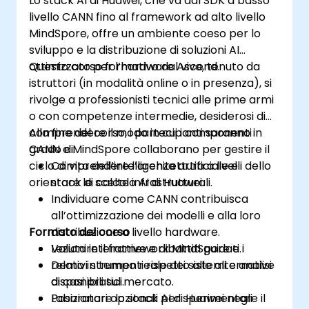
Lo stack AI di Huawei, che va dal SDK a basso
livello CANN fino al framework ad alto livello
MindSpore, offre un ambiente coeso per lo
sviluppo e la distribuzione di soluzioni AI
ottimizzato per l’hardware Ascend.
Questo corso formativo dal vivo, tenuto da
istruttori (in modalità online o in presenza), si
rivolge a professionisti tecnici alle prime armi
o con competenze intermedie, desiderosi di
comprendere il modo in cui i componenti
Alla fine del corso, i partecipanti saranno in
CANN e MindSpore collaborano per gestire il
grado di:
ciclo di vita dell’intelligenza artificiale e
Comprendere l’architettura a livelli dello
orientare le scelte infrastrutturali.
stack di calcolo AI di Huawei.
Individuare come CANN contribuisca
all’ottimizzazione dei modelli e alla loro
Formato del corso
distribuzione a livello hardware.
Valutare il framework MindSpore e i
Lezioni interattive e dibattiti guidati.
relativi strumenti rispetto alle alternative
Demo in tempo reale dei sistemi e analisi
disponibili sul mercato.
di casi pratici.
Posizionare lo stack AI di Huawei negli
Laboratori opzionali per sperimentare il