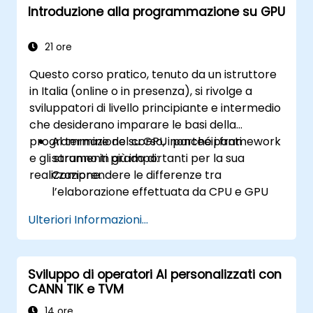
Introduzione alla programmazione su GPU
21 ore
Questo corso pratico, tenuto da un istruttore
in Italia (online o in presenza), si rivolge a
sviluppatori di livello principiante e intermedio
che desiderano imparare le basi della
programmazione su GPU nonché i framework
Al termine del corso, i partecipanti
e gli strumenti più importanti per la sua
saranno in grado di:
realizzazione.
Comprendere le differenze tra
l’elaborazione effettuata da CPU e GPU
nonché i vantaggi e le difficoltà legati alla
Ulteriori Informazioni...
programmazione su GPU.
Scegliere il framework e lo strumento più
adatti per la propria applicazione.
Sviluppo di operatori AI personalizzati con
Creare un programma di base che
CANN TIK e TVM
esegua l’addizione di vettori utilizzando
uno o più dei framework menzionati.
14 ore