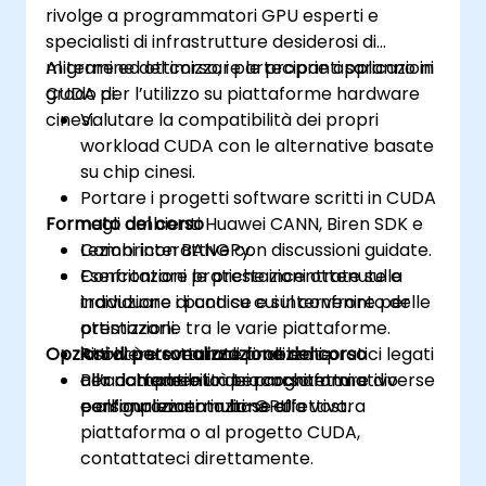
rivolge a programmatori GPU esperti e
specialisti di infrastrutture desiderosi di
migrare ed ottimizzare le proprie applicazioni
Al termine del corso, i partecipanti saranno in
CUDA per l’utilizzo su piattaforme hardware
grado di:
cinesi.
Valutare la compatibilità dei propri
workload CUDA con le alternative basate
su chip cinesi.
Portare i progetti software scritti in CUDA
Formato del corso
negli ambienti Huawei CANN, Biren SDK e
Cambricon BANGPy.
Lezioni interattive con discussioni guidate.
Confrontare le prestazioni ottenute e
Esercitazioni pratiche incentrate sulla
individuare i punti su cui intervenire per
traduzione di codice e sul confronto delle
ottimizzarle tra le varie piattaforme.
prestazioni.
Opzioni di personalizzazione del corso
Risolvere eventuali problemi pratici legati
Attività strutturate finalizzate
alla compatibilità tra architetture diverse
all’adattamento dei programmi a
Per richiedere un percorso formativo
e all’implementazione effettiva.
configurazioni multi-GPU.
personalizzato in base alla vostra
piattaforma o al progetto CUDA,
contattateci direttamente.