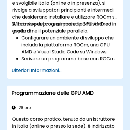
e svolgibile Italia (online o in presenza), si
rivolge a sviluppatori principianti e intermedi
che desiderano installare e utilizzare ROCm su
Windows per programmare le GPU AMD ed
Al termine del corso, i partecipanti saranno in
esplorarne il potenziale parallelo.
grado di:
Configurare un ambiente di sviluppo che
includa la piattaforma ROCm, una GPU
AMD e Visual Studio Code su Windows.
Scrivere un programma base con ROCm
capace di eseguire l’addizione vettoriale
Ulteriori Informazioni...
sulla GPU e recuperare i risultati dalla
memoria della stessa.
Utilizzare l’API di ROCm per interrogare le
Programmazione delle GPU AMD
informazioni sul dispositivo, allocare e
deallocare la memoria, copiare dati tra
host e device, lanciare kernel e
28 ore
sincronizzare i thread.
Questo corso pratico, tenuto da un istruttore
Scrivere kernel che vengono eseguiti sulla
in Italia (online o presso la sede), è indirizzato
GPU e manipolano i dati utilizzando il