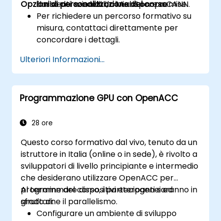
Opzioni di personalizzazione del corso
ambienti aziendali, cloud o on-premise.
flusso dei modelli da MindSpore a CANN.
Per richiedere un percorso formativo su
misura, contattaci direttamente per
concordare i dettagli.
Ulteriori Informazioni...
Programmazione GPU con OpenACC
28 ore
Questo corso formativo dal vivo, tenuto da un
istruttore in Italia (online o in sede), è rivolto a
sviluppatori di livello principiante e intermedio
che desiderano utilizzare OpenACC per
programmare dispositivi eterogenei ed
Al termine del corso, i partecipanti saranno in
sfruttarne il parallelismo.
grado di:
Configurare un ambiente di sviluppo