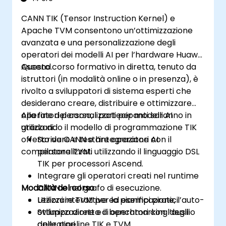
Utilizzare le rispettive API, linguaggi e
CANN TIK (Tensor Instruction Kernel) e
librerie per recuperare informazioni sul
Apache TVM consentono un’ottimizzazione
dispositivo, allocare e deallocare
avanzata e una personalizzazione degli
memoria, trasferire dati tra host e
operatori dei modelli AI per l’hardware Huawei
dispositivo, avviare kernel e sincronizzare i
Ascend.
Questo corso formativo in diretta, tenuto da
thread.
istruttori (in modalità online o in presenza), è
Sfruttare gli spazi di memoria diversificati
rivolto a sviluppatori di sistema esperti che
– globale, locale, costante e privata – per
desiderano creare, distribuire e ottimizzare
ottimizzare il flusso dei dati e l’accesso
operatori personalizzati per modelli AI
Alla fine del corso, i partecipanti saranno in
alla memoria.
utilizzando il modello di programmazione TIK
grado di:
Controllare il livello di parallelismo
offerto da CANN e l’integrazione con il
Scrivere e testare operatori AI
attraverso modelli esecutivi come work-
compilatore TVM.
personalizzati utilizzando il linguaggio DSL
items, work-groups, thread, block e grid.
TIK per processori Ascend.
Eseguire il debug e i test delle applicazioni
Integrare gli operatori creati nel runtime
GPU mediante strumenti quali CodeXL,
Modalità del corso
CANN e nel grafo di esecuzione.
CUDA-GDB, CUDA-MEMCHECK e NVIDIA
Utilizzare TVM per la pianificazione, l’auto-
Lezioni interattive ed esempi pratici.
Nsight.
ottimizzazione e il benchmarking degli
Sviluppo diretto di operatori con l’ausilio
Ottimizzare le prestazioni dei programmi
operatori.
delle pipeline TIK e TVM.