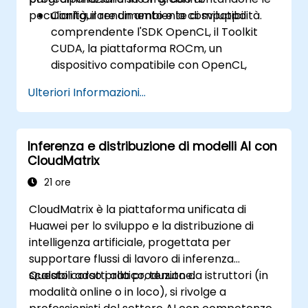
peculiarità, il rendimento e la compatibilità.
Configurare un ambiente di sviluppo
comprendente l'SDK OpenCL, il Toolkit
CUDA, la piattaforma ROCm, un
dispositivo compatibile con OpenCL,
CUDA o ROCm e Visual Studio Code.
Ulteriori Informazioni...
Creare un programma di base per GPU in
grado di eseguire l'addizione vettoriale
mediante OpenCL, CUDA e ROCm;
Inferenza e distribuzione di modelli AI con
successivamente potranno confrontarne
CloudMatrix
la sintassi, la struttura e il funzionamento.
Utilizzare le rispettive API per interrogare
21 ore
le informazioni sul dispositivo, allocare o
CloudMatrix è la piattaforma unificata di
deallocare memoria, trasferire dati tra
Huawei per lo sviluppo e la distribuzione di
host e dispositivo, avviare i kernel e
intelligenza artificiale, progettata per
sincronizzare i thread.
supportare flussi di lavoro di inferenza
Scrivere in modo corretto i kernel da
scalabili adatti alla produzione.
Questo corso pratico, tenuto da istruttori (in
eseguire sul dispositivo usando i rispettivi
modalità online o in loco), si rivolge a
linguaggi di programmazione.