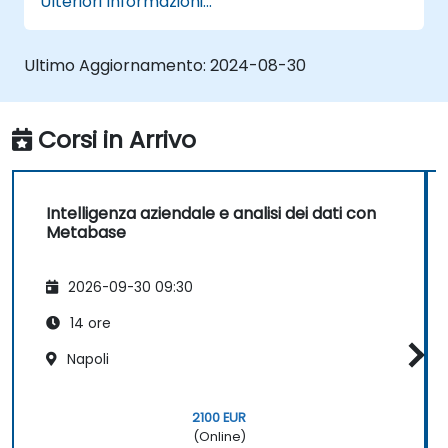
Ulteriori Informazioni...
Metabase.
Sfruttare le funzionalità e gli strumenti di
Metabase per scrivere query SQL.
Ultimo Aggiornamento:
2024-08-30
Creare grafici analitici e dashboard utili ad
ottenere informazioni strategiche per
l'azienda.
Corsi in Arrivo
Conoscere le migliori pratiche, i consigli
utili nonché le modalità per risolvere
eventuali problemi nell’utilizzo di
Intelligenza aziendale e analisi dei dati con
Metabase.
Metabase
2026-09-30 09:30
14 ore
Napoli
2100 EUR
(Online)