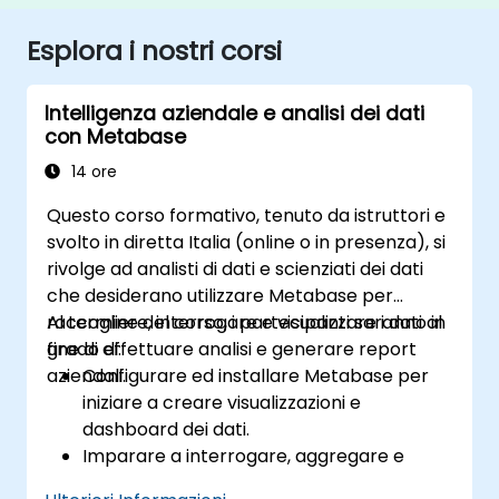
Esplora i nostri corsi
Intelligenza aziendale e analisi dei dati
con Metabase
14 ore
Questo corso formativo, tenuto da istruttori e
svolto in diretta Italia (online o in presenza), si
rivolge ad analisti di dati e scienziati dei dati
che desiderano utilizzare Metabase per
raccogliere, interrogare e visualizzare i dati al
Al termine del corso, i partecipanti saranno in
fine di effettuare analisi e generare report
grado di:
aziendali.
Configurare ed installare Metabase per
iniziare a creare visualizzazioni e
dashboard dei dati.
Imparare a interrogare, aggregare e
rappresentare visivamente i dati in