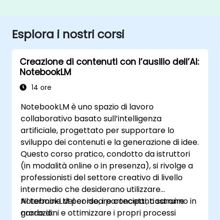
Esplora i nostri corsi
Creazione di contenuti con l’ausilio dell’AI:
NotebookLM
14 ore
NotebookLM è uno spazio di lavoro
collaborativo basato sull’intelligenza
artificiale, progettato per supportare lo
sviluppo dei contenuti e la generazione di idee.
Questo corso pratico, condotto da istruttori
(in modalità online o in presenza), si rivolge a
professionisti del settore creativo di livello
intermedio che desiderano utilizzare
NotebookLM per ideare concetti, costruire
Al termine del corso, i partecipanti saranno in
narrazioni e ottimizzare i propri processi
grado di: