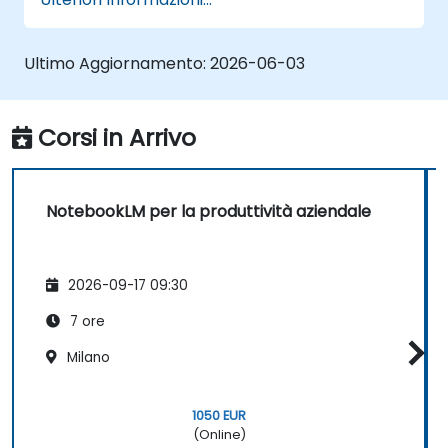
utilizzando l’intelligenza artificiale a
partire dai contenuti caricati.
Sfruttare le Audio Overview per un
Ultimo Aggiornamento:
2026-06-03
apprendimento simile a quello dei
podcast.
Aumentare la produttività integrando
Corsi in Arrivo
NotebookLM con altri strumenti.
NotebookLM per la produttività aziendale
2026-09-17 09:30
7 ore
Milano
1050 EUR
(Online)