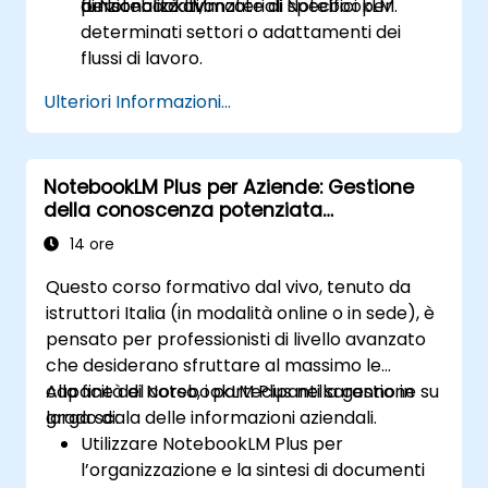
funzionalità avanzate di NotebookLM.
di NotebookLM.
personalizzati, materiali specifici per
determinati settori o adattamenti dei
flussi di lavoro.
Ulteriori Informazioni...
NotebookLM Plus per Aziende: Gestione
della conoscenza potenziata
dall’Intelligenza Artificiale
14 ore
Questo corso formativo dal vivo, tenuto da
istruttori Italia (in modalità online o in sede), è
pensato per professionisti di livello avanzato
che desiderano sfruttare al massimo le
capacità di NotebookLM Plus nella gestione su
Alla fine del corso, i partecipanti saranno in
larga scala delle informazioni aziendali.
grado di:
Utilizzare NotebookLM Plus per
l’organizzazione e la sintesi di documenti