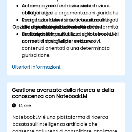
Automatizzare l'estrazione di citazioni,
accompagnate da discussioni
obblighi legali e argomentazioni giuridiche.
collaborative.
Redigere relazioni sintetiche, riassunti e
Esercitazioni basate su scenari reali legati
Opzioni di personalizzazione del corso
documentazione in materia di conformità
alle attività legali e di conformità.
di alta qualità.
Pratica diretta sull'utilizzo di NotebookLM
Su richiesta, è possibile integrare materiali
con set di dati giuridici e normativi.
normativi specifici per settore o
contenuti orientati a una determinata
giurisdizione.
Ulteriori Informazioni...
Gestione avanzata della ricerca e della
conoscenza con NotebookLM
14 ore
NotebookLM è una piattaforma di ricerca
basata sull’intelligenza artificiale che
consente agli utenti di consolidare, analizzare