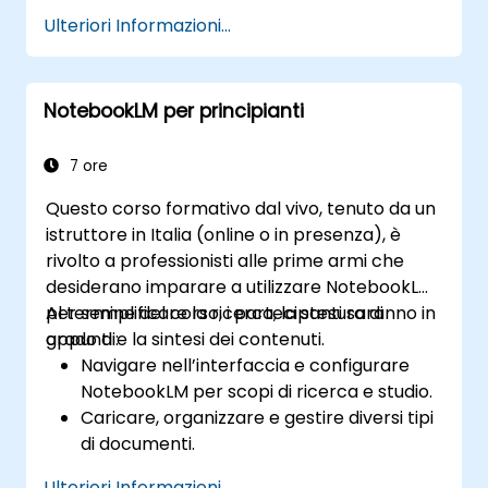
produttività.
Ulteriori Informazioni...
Automatizzare gli appunti delle riunioni e
le relative azioni da compiere, favorendo
così una collaborazione più efficace.
NotebookLM per principianti
Integrare NotebookLM nei flussi lavorativi
aziendali e negli strumenti per la
produttività.
7 ore
Questo corso formativo dal vivo, tenuto da un
istruttore in Italia (online o in presenza), è
rivolto a professionisti alle prime armi che
desiderano imparare a utilizzare NotebookLM
per semplificare la ricerca, la stesura di
Al termine del corso, i partecipanti saranno in
appunti e la sintesi dei contenuti.
grado di:
Navigare nell’interfaccia e configurare
NotebookLM per scopi di ricerca e studio.
Caricare, organizzare e gestire diversi tipi
di documenti.
Generare riassunti e approfondimenti
Ulteriori Informazioni...