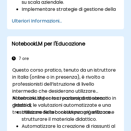
su scala aziendale.
Implementare strategie di gestione della
conoscenza basate sull’Intelligenza
Ulteriori Informazioni...
Artificiale all’interno dei team aziendali.
Migliorare la collaborazione grazie a
intuizioni fornite dall’AI e a riassunti
NotebookLM per l'Educazione
automatici.
Garantire la sicurezza dei dati e il rispetto
delle normative in ambienti aziendali
7 ore
basati sull’Intelligenza Artificiale.
Questo corso pratico, tenuto da un istruttore
in Italia (online o in presenza), è rivolto a
professionisti dell’istruzione di livello
intermedio che desiderano utilizzare
NotebookLM per la creazione di contenuti
Al termine del corso i partecipanti saranno in
didattici, le valutazioni automatizzate e una
grado di:
trasmissione della conoscenza più efficace.
Utilizzare NotebookLM per organizzare e
strutturare il materiale didattico.
Automatizzare la creazione di riassunti al