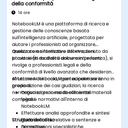
della conformità
14 ore
NotebookLM è una piattaforma di ricerca e
gestione delle conoscenze basata
sull'intelligenza artificiale, progettata per
aiutare i professionisti ad organizzare,
analizzare e sintetizzare informazioni
Questo corso formativo dal vivo, tenuto da
provenienti da diversi documenti e fonti.
istruttori (in modalità online o in presenza), si
rivolge a professionisti legali e della
conformità di livello avanzato che desiderano
sfruttare NotebookLM per accelerare la
Al termine del corso, i partecipanti saranno in
preparazione dei casi giudiziari, la ricerca
grado di:
normativa e i processi documentali
Organizzare in modo efficiente materiali
complessi.
legali e normativi all'interno di
NotebookLM.
Effettuare analisi approfondite e sintesi
Struttura del corso
guidate dall'IA relative a sentenze e
normative.
Dimostrazioni specialistiche