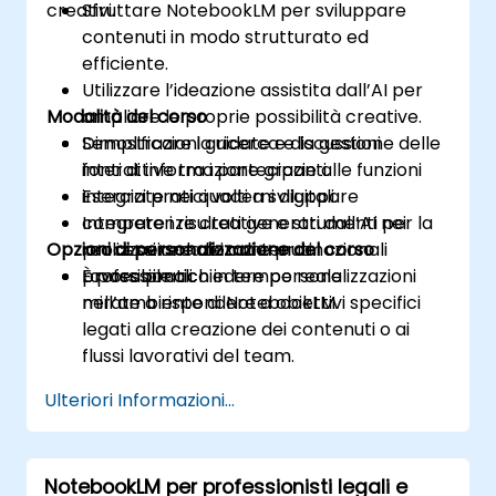
creativi.
Sfruttare NotebookLM per sviluppare
contenuti in modo strutturato ed
efficiente.
Utilizzare l’ideazione assistita dall’AI per
Modalità del corso
ampliare le proprie possibilità creative.
Semplificare la ricerca e la gestione delle
Dimostrazioni guidate e discussioni
fonti di informazione grazie alle funzioni
interattive tra i partecipanti.
integrate nei quaderni digitali.
Esercizi pratici volti a sviluppare
Integrare i risultati generati dall’AI nei
competenze creative e strumenti per la
Opzioni di personalizzazione del corso
processi redazionali e promozionali
realizzazione dei contenuti.
professionali.
Lavoro pratico in tempo reale
È possibile richiedere personalizzazioni
nell’ambiente di NotebookLM.
mirate a rispondere a obiettivi specifici
legati alla creazione dei contenuti o ai
flussi lavorativi del team.
Ulteriori Informazioni...
NotebookLM per professionisti legali e