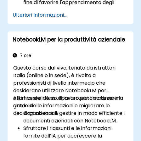
fine di favorire l'apprendimento degli
studenti.
Ulteriori Informazioni...
Generare guide di studio e test a
supporto dell’apprendimento, grazie
all’AI.
NotebookLM per la produttività aziendale
Migliorare l'interattività e l’impegno degli
studenti mediante contenuti
personalizzati.
7 ore
Questo corso dal vivo, tenuto da istruttori
Italia (online o in sede), è rivolto a
professionisti di livello intermedio che
desiderano utilizzare NotebookLM per
ottimizzare i flussi di lavoro, automatizzare la
Alla fine del corso, i partecipanti saranno in
sintesi delle informazioni e migliorare le
grado di:
decisioni aziendali.
Organizzare e gestire in modo efficiente i
documenti aziendali con NotebookLM.
Sfruttare i riassunti e le informazioni
fornite dall’IA per accrescere la