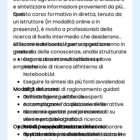
e sintetizzare informazioni provenienti da più
fonti.
Questo corso formativo in diretta, tenuto da
un istruttore (in modalità online o in
presenza), è rivolto a professionisti della
ricerca di livello intermedio che desiderano
utilizzare NotebookLM per una gestione
Al termine del corso, i partecipanti saranno in
avanzata delle conoscenze, analisi strutturate
grado di:
e creazione di contenuti basati su prove
Organizzare in modo efficiente il
empiriche.
materiale di ricerca all’interno di
NotebookLM.
Eseguire la sintesi da più fonti avvalendosi
Modalità del corso
degli strumenti di ragionamento guidati
dall’intelligenza artificiale.
Dimostrazioni guidate da esperti
Automatizzare l’acquisizione delle
accompagnate da discussioni interattive.
citazioni e gestire con precisione i
Numerosi esercizi pratici incentrati su
riferimenti bibliografici.
vere e proprie attività di ricerca.
Opzioni di personalizzazione del corso
Produrre report strutturati ed elaborare
Attività applicative condotte
approfondimenti sfruttando le
direttamente in un ambiente di lavoro live
Su richiesta è possibile includere dataset