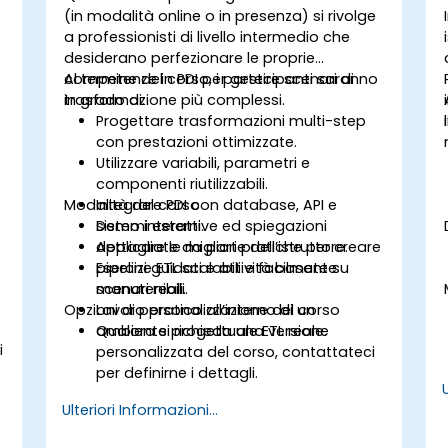
(in modalità online o in presenza) si rivolge
a professionisti di livello intermedio che
desiderano perfezionare le proprie
competenze in PDI per gestire scenari di
Al termine del corso, i partecipanti saranno
trasformazione più complessi.
in grado di:
Progettare trasformazioni multi-step
con prestazioni ottimizzate.
Utilizzare variabili, parametri e
componenti riutilizzabili.
Modalità del corso
Integrare PDI con database, API e
sistemi esterni.
Demo interattive ed spiegazioni
Applicare le migliori pratiche per creare
dettagliate da parte dell’istruttore.
pipeline ETL scalabili e facilmente
Esercizi guidati e attività basate su
manutenibili.
scenari reali.
Opzioni di personalizzazione del corso
Lavoro pratico all’interno di un
ambiente progettuale ETL reale.
Qualora si richieda una versione
i
personalizzata del corso, contattateci
per definirne i dettagli.
Ulteriori Informazioni...