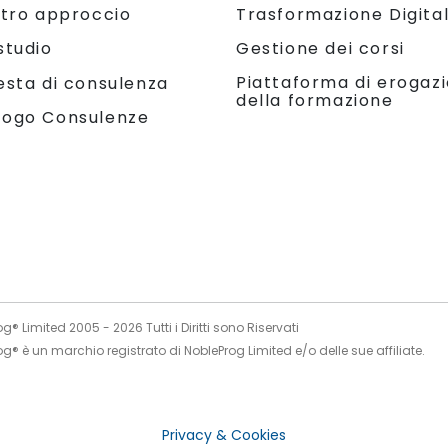
stro approccio
Trasformazione Digita
studio
Gestione dei corsi
Piattaforma di erogaz
esta di consulenza
della formazione
logo Consulenze
og® Limited 2005 -
2026
Tutti i Diritti sono Riservati
g® è un marchio registrato di NobleProg Limited e/o delle sue affiliate.
Privacy & Cookies