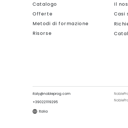
Catalogo
Il no
Offerte
Casi 
Metodi di formazione
Richi
Risorse
Cata
italy@nobleprog.com
NoblePr
NoblePro
+390221119295
Italia