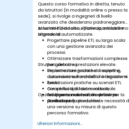
Questo corso formativo in diretta, tenuto
da istruttori (in modalità online o presso la
sede), si rivolge a ingegneri di livello
avanzato che desiderano padroneggiare
soluzioni PDI ad alta efficienza, scalabili e
Al termine del corso, i partecipanti saranno
altamente automatizzate.
in grado di:
Progettare pipeline ETL su larga scala
con una gestione avanzata dei
processi.
Ottimizzare trasformazioni complesse
Struttura del corso
per garantire prestazioni elevate.
Implementare tecniche di scripting,
Dimostrazioni guidate da esperti e
automazione e modelli di integrazione
discussioni sull’architettura dei sistemi.
ibrida.
Esercitazioni pratiche su scenari ETL
Creare flussi di lavoro robusti,
complessi tipici del mondo reale.
Opzioni di personalizzazione del corso
facilmente mantenibili e pronti per la
Sviluppo concreto in un ambiente
produzione.
simile a quello produttivo.
Contattaci qualora aveste necessità d
una versione su misura di questo
percorso formativo.
Ulteriori Informazioni...