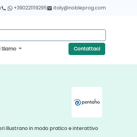
h
+390221119295
italy@nobleprog.com
i Siamo
Contattaci
ori illustrano in modo pratico e interattivo