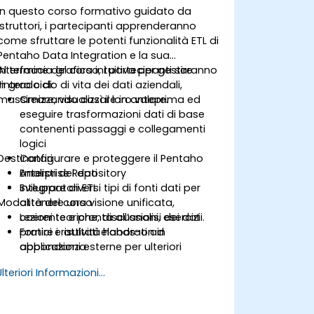
In questo corso formativo guidato da
istruttori, i partecipanti apprenderanno
come sfruttare le potenti funzionalità ETL di
Pentaho Data Integration e la sua
interfaccia grafica intuitiva per gestire
Al termine del corso, i partecipanti saranno
l’intero ciclo di vita dei dati aziendali,
in grado di:
massimizzando così il loro valore.
Creare, visualizzare in anteprima ed
eseguire trasformazioni dati di base
contenenti passaggi e collegamenti
logici
Destinatari
Configurare e proteggere il Pentaho
Enterprise Repository
Analisti dei dati
Integrare diversi tipi di fonti dati per
Sviluppatori ETL
Modalità del corso
ottenere una visione unificata,
coerente e pronta all’analisi dei dati.
Lezioni teoriche, discussioni, esercizi
Fornire i risultati elaborati ad
pratici e attività hands-on in
applicazioni esterne per ulteriori
abbondanza
elaborazioni
Ulteriori Informazioni...