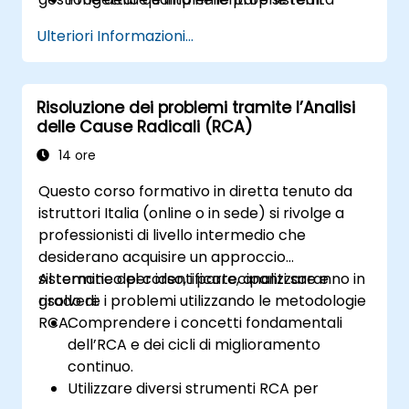
lavorative.
efficaci di gestione della qualità.
Ulteriori Informazioni...
Svolgere audit completi e analizzare i dati
raccolti.
Prepararsi e superare con successo gli
Risoluzione dei problemi tramite l’Analisi
esami di certificazione CMQ/OE e ASQ.
delle Cause Radicali (RCA)
Applicare principi etici e requisiti
normativi nell’ambito degli audit sulla
14 ore
qualità.
Questo corso formativo in diretta tenuto da
istruttori Italia (online o in sede) si rivolge a
professionisti di livello intermedio che
desiderano acquisire un approccio
sistematico per identificare, analizzare e
Al termine del corso, i partecipanti saranno in
risolvere i problemi utilizzando le metodologie
grado di:
RCA.
Comprendere i concetti fondamentali
dell’RCA e dei cicli di miglioramento
continuo.
Utilizzare diversi strumenti RCA per