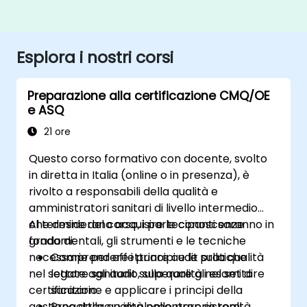
Esplora i nostri corsi
Preparazione alla certificazione CMQ/OE
e ASQ
21 ore
Questo corso formativo con docente, svolto
in diretta in Italia (online o in presenza), è
rivolto a responsabili della qualità e
amministratori sanitari di livello intermedio
che desiderano acquisire le conoscenze
Al termine del corso, i partecipanti saranno in
fondamentali, gli strumenti e le tecniche
grado di:
necessarie per effettuare audit sulla qualità
Comprendere i principi e le pratiche
nel settore sanitario, superare gli esami di
legate agli audit sulla qualità nel settore
certificazione e applicare i principi della
sanitario.
gestione della qualità nelle proprie realtà
Progettare e implementare sistemi