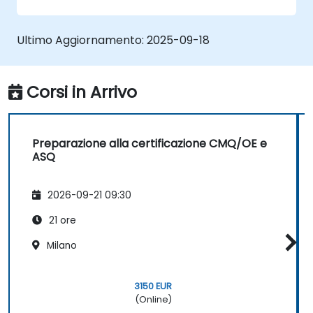
monitorare le prestazioni del processo.
Creare e interpretare diverse tipologie di
grafici di controllo sia per dati variabili che
Ultimo Aggiornamento:
2025-09-18
attributivi, al fine di individuare ed
analizzare eventuali variazioni nei
processi.
Corsi in Arrivo
Calcolare e interpretare gli indici di
capacità del processo.
Preparazione alla certificazione CMQ/OE e
ASQ
2026-09-21 09:30
21 ore
Milano
3150 EUR
(Online)