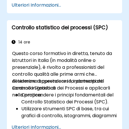
individuare la causa radice dei problemi.
Ulteriori Informazioni...
Elaborare e attuare strategie efficaci di
risoluzione dei problemi.
Integrare l’RCA nei processi di
Controllo statistico dei processi (SPC)
miglioramento organizzativo e nella
prevenzione dei problemi.
14 ore
Questo corso formativo in diretta, tenuto da
istruttori in Italia (in modalità online o
presenziale), è rivolto a professionisti del
controllo qualità alle prime armi che
desiderano apprendere i fondamenti del
Al termine di questo corso, i partecipanti
Controllo Statistico dei Processi e applicarli
saranno in grado di:
nella pratica.
Comprendere i principi fondamentali del
Controllo Statistico dei Processi (SPC).
Utilizzare strumenti SPC di base, tra cui
grafici di controllo, istogrammi, diagrammi
a Pareto e diagrammi di dispersione, per
Ulteriori Informazioni...