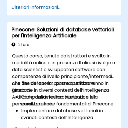
Eseguire ricerche per similitudine con
Ulteriori Informazioni...
elevata precisione e velocità.
Utilizzare Milvus per affrontare sfide reali
nel campo dell’intelligenza artificiale.
Pinecone: Soluzioni di database vettoriali
per l'Intelligenza Artificiale
21 ore
Questo corso, tenuto da istruttori e svolto in
modalità online o in presenza Italia, si rivolge a
data scientist e sviluppatori software con
competenze di livello principiante/intermedio
che desiderano imparare a utilizzare
Alla fine del corso, i partecipanti saranno in
Pinecone in diversi contesti dell’Intelligenza
grado di:
Artificiale, dalla ricerca semantica alla
Comprendere l’architettura e le
personalizzazione.
caratteristiche fondamentali di Pinecone.
Implementare database vettoriali in
svariati contesti dell’Intelligenza
Artificiale.