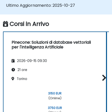
Riconoscere il ruolo cruciale dei database
Ultimo Aggiornamento:
2025-10-27
vettoriali nelle applicazioni AI.
Corsi in Arrivo
Pinecone: Soluzioni di database vettoriali
per l'Intelligenza Artificiale
2026-09-15 09:30
21 ore
Torino
3150 EUR
(Online)
3750 EUR