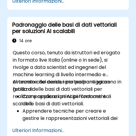
Ulteriori Informazioni...
Eseguire ricerche per somiglianza con
elevata precisione e rapidità.
Applicare Pinecone alle sfide reali dell’AI.
Padronaggio delle basi di dati vettoriali
per soluzioni AI scalabili
14 ore
Questo corso, tenuto da istruttori ed erogato
in formato live Italia (online o in sede), si
rivolge a data scientist ed ingegneri del
machine learning di livello intermedio e
avanzato che desiderano padroneggiare
Al termine del corso, i partecipanti saranno in
l’utilizzo delle basi di dati vettoriali per
grado di:
realizzare applicazioni AI performanti e
Comprendere i principi fondamentali
scalabili.
delle basi di dati vettoriali.
Apprendere tecniche per creare e
gestire le rappresentazioni vettoriali dei
dati.
Ulteriori Informazioni...
Esplorare strategie di indicizzazione