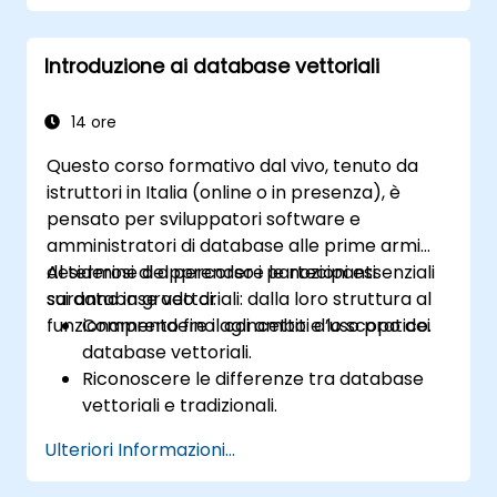
adatte ai dati ad alta dimensionalità.
Acquisire abilità per eseguire ricerche di
Introduzione ai database vettoriali
similarità in modo efficiente.
Applicare le conoscenze acquisite alle
basi di dati vettoriali nei progetti legati al
14 ore
machine learning.
Questo corso formativo dal vivo, tenuto da
istruttori in Italia (online o in presenza), è
pensato per sviluppatori software e
amministratori di database alle prime armi
desiderosi di apprendere le nozioni essenziali
Al termine del percorso i partecipanti
sui database vettoriali: dalla loro struttura al
saranno in grado di:
funzionamento fino agli ambiti d’uso pratico.
Comprendere il concetto e lo scopo dei
database vettoriali.
Riconoscere le differenze tra database
vettoriali e tradizionali.
Apprendere le tecniche fondamentali per
Ulteriori Informazioni...
creare e gestire dati vettoriali.
Eseguire semplici ricerche di somiglianza.