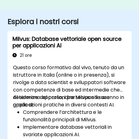
Esplora i nostri corsi
Milvus: Database vettoriale open source
per applicazioni AI
21 ore
Questo corso formativo dal vivo, tenuto da un
istruttore in Italia (online o in presenza), si
rivolge a data scientist e sviluppatori software
con competenze di base ed intermedie che
desiderano approfondire Milvus e le sue
Al termine del corso, i partecipanti saranno in
applicazioni pratiche in diversi contesti AI.
grado di:
Comprendere l’architettura e le
funzionalità principali di Milvus.
Implementare database vettoriali in
svariate applicazioni AI.