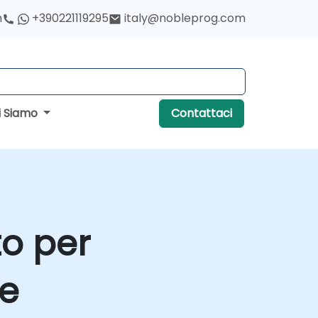
h
+390221119295
italy@nobleprog.com
i Siamo
Contattaci
o per
ne