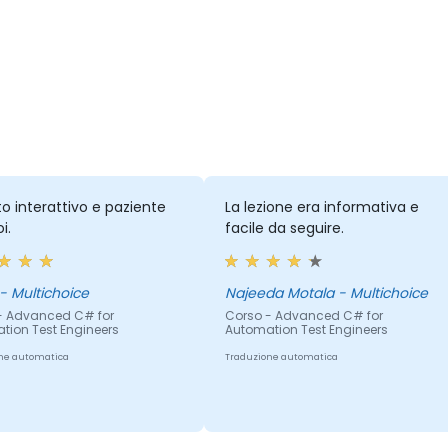
o interattivo e paziente
La lezione era informativa e
i.
facile da seguire.
Mpho - Multichoice
Najeeda Motala - Multichoice
- Advanced C# for
Corso - Advanced C# for
tion Test Engineers
Automation Test Engineers
ne automatica
Traduzione automatica