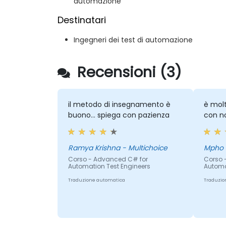
automazione
Destinatari
Ingegneri dei test di automazione
Recensioni (3)
il metodo di insegnamento è
è molt
buono... spiega con pazienza
con no
Ramya Krishna - Multichoice
Corso - Advanced C# for
Corso 
Automation Test Engineers
Automa
Traduzione automatica
Traduzio