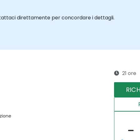
tattaci direttamente per concordare i dettagli.
21 ore
RIC
azione