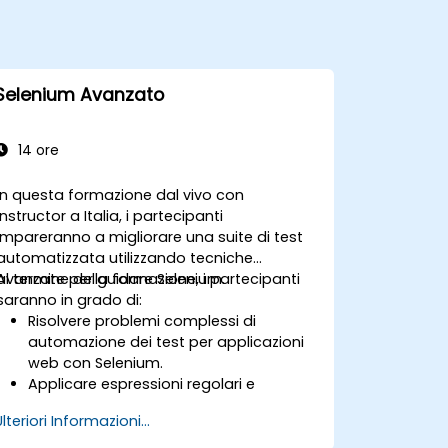
Selenium Avanzato
14 ore
In questa formazione dal vivo con
instructor a Italia, i partecipanti
impareranno a migliorare una suite di test
automatizzata utilizzando tecniche
avanzate per guidare Selenium.
Al termine della formazione, i partecipanti
saranno in grado di:
Risolvere problemi complessi di
automazione dei test per applicazioni
web con Selenium.
Applicare espressioni regolari e
tecniche di verifica basate su pattern.
Ulteriori Informazioni...
Gestire le eccezioni che interrompono
l'esecuzione del test.