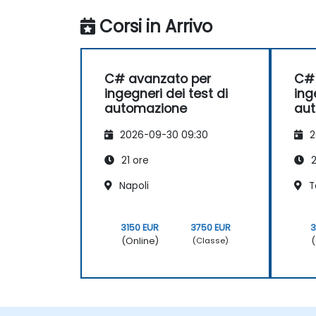
Corsi in Arrivo
C# avanzato per
C# 
ingegneri dei test di
ing
automazione
au
2026-09-30 09:30
2
21 ore
2
Napoli
T
3150 EUR
3750 EUR
3
(Online)
(
(Classe)