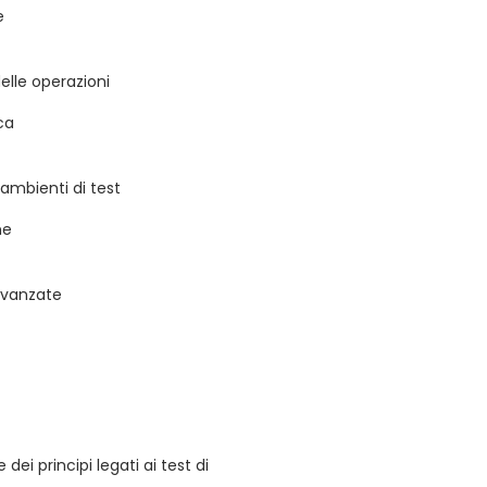
e
elle operazioni
ca
 ambienti di test
ne
avanzate
i principi legati ai test di