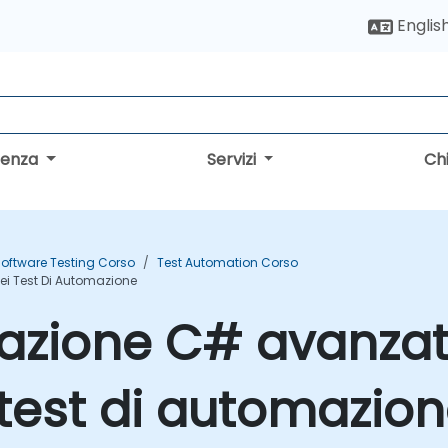
Englis
lenza
Servizi
Ch
oftware Testing Corso
Test Automation Corso
ei Test Di Automazione
mazione C# avanzat
 test di automazio