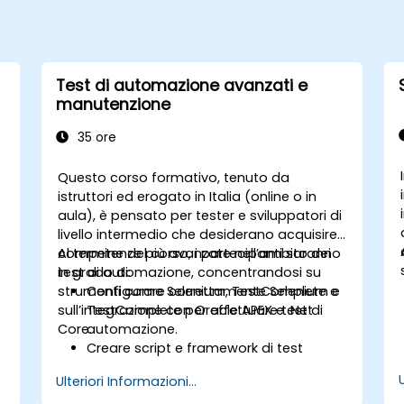
Test di automazione avanzati e
manutenzione
35 ore
Questo corso formativo, tenuto da
istruttori ed erogato in Italia (online o in
aula), è pensato per tester e sviluppatori di
livello intermedio che desiderano acquisire
competenze più avanzate nell’ambito dei
Al termine del corso, i partecipanti saranno
test di automazione, concentrandosi su
in grado di:
strumenti come Selenium, TestComplete e
Configurare correttamente Selenium e
sull’integrazione con Oracle APEX e .Net
TestComplete per effettuare test di
Core.
automazione.
Creare script e framework di test
avanzati.
Ulteriori Informazioni...
Integrare i processi di test automatici