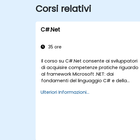
Corsi relativi
C#.Net
35 ore
Il corso su C#.Net consente ai sviluppatori
di acquisire competenze pratiche riguardo
al framework Microsoft .NET: dai
fondamenti del linguaggio C# e della
programmazione orientata agli oggetti
Ulteriori Informazioni...
fino all’utilizzo dell’ambiente di sviluppo
Visual Studio e dei concetti legati ai tipi
generici. I partecipanti svilupperanno
applicazioni aziendali seguendo le best
practice del settore, imparando in modo
concreto l’uso delle collezioni, dei tipi di
dati, della sicurezza tipica e dei modelli
architetturali adatti alla realizzazione di