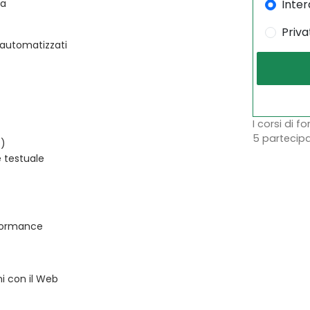
Inter
ta
Priva
t automatizzati
I corsi di f
5 partecipa
D)
 testuale
rformance
i con il Web