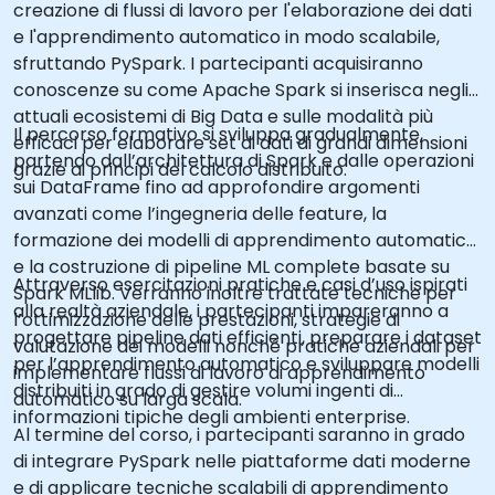
creazione di flussi di lavoro per l'elaborazione dei dati
e l'apprendimento automatico in modo scalabile,
sfruttando PySpark. I partecipanti acquisiranno
conoscenze su come Apache Spark si inserisca negli
attuali ecosistemi di Big Data e sulle modalità più
Il percorso formativo si sviluppa gradualmente,
efficaci per elaborare set di dati di grandi dimensioni
partendo dall’architettura di Spark e dalle operazioni
grazie ai principi del calcolo distribuito.
sui DataFrame fino ad approfondire argomenti
avanzati come l’ingegneria delle feature, la
formazione dei modelli di apprendimento automatico
e la costruzione di pipeline ML complete basate su
Attraverso esercitazioni pratiche e casi d’uso ispirati
Spark MLlib. Verranno inoltre trattate tecniche per
alla realtà aziendale, i partecipanti impareranno a
l’ottimizzazione delle prestazioni, strategie di
progettare pipeline dati efficienti, preparare i dataset
valutazione dei modelli nonché pratiche aziendali per
per l’apprendimento automatico e sviluppare modelli
implementare flussi di lavoro di apprendimento
distribuiti in grado di gestire volumi ingenti di
automatico su larga scala.
informazioni tipiche degli ambienti enterprise.
Al termine del corso, i partecipanti saranno in grado
di integrare PySpark nelle piattaforme dati moderne
e di applicare tecniche scalabili di apprendimento