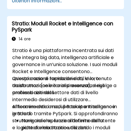
Ulteriori Informazioni...
per l’elaborazione dei dati grazie a
PySpark.
Stratio: Moduli Rocket e Intelligence con
PySpark
14 ore
Stratio è una piattaforma incentrata sui dati
che integra big data, intelligenza artificiale e
governance in un’unica soluzione. I suoi moduli
Rocket e Intelligence consentono
un’esplorazione rapida dei dati, la loro
Questo corso di formazione dal vivo, tenuto
trasformazione e l’analisi avanzata negli
da istruttori (online o in presenza), si rivolge a
ambienti aziendali.
professionisti del settore dati di livello
intermedio desiderosi di utilizzare
efficacemente i moduli Rocket e Intelligence
Al termine del corso, i partecipanti saranno in
in Stratio tramite PySpark. Si approfondiranno
grado di:
strutture cicliche, funzioni definite dall’utente
Navigare e operare all’interno della
e logiche di elaborazione dei dati.
piattaforma Stratio utilizzando i moduli