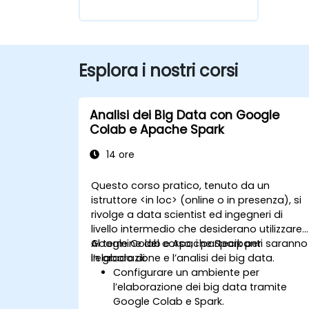
Esplora i nostri corsi
Analisi dei Big Data con Google
Colab e Apache Spark
14 ore
Questo corso pratico, tenuto da un
istruttore <in loc> (online o in presenza), si
rivolge a data scientist ed ingegneri di
livello intermedio che desiderano utilizzare
Google Colab e Apache Spark per
Al termine del corso, i partecipanti saranno
l’elaborazione e l’analisi dei big data.
in grado di:
Configurare un ambiente per
l’elaborazione dei big data tramite
Google Colab e Spark.