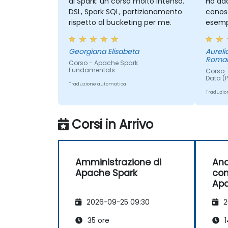
di Spark: un corso molto intenso.
Ho ado
DSL, Spark SQL, partizionamento
conos
rispetto al bucketing per me.
esempi
Georgiana Elisabeta
Aureli
Roma
Corso - Apache Spark
Fundamentals
Corso -
Data (
Traduzione automatica
Traduzio
Corsi in Arrivo
Amministrazione di
Ana
Apache Spark
con
Apa
2026-09-25 09:30
2
35 ore
1