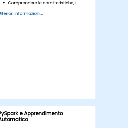
Comprendere le caratteristiche, i
componenti principali e l’architettura di
Ulteriori Informazioni...
Spark e Hadoop.
Imparare a integrare Spark, Hadoop e
Python nell’ambito dell’elaborazione
dei big data.
Esplorare gli strumenti presenti
nell’ecosistema Spark (Spark MlLib,
Spark Streaming, Kafka, Sqoop, Flume).
Sviluppare sistemi di raccomandazione
basati su filtraggio collaborativo simili
a quelli adottati da Netflix, YouTube,
Amazon, Spotify e Google.
Utilizzare Apache Mahout per scalare
gli algoritmi di machine learning.
PySpark e Apprendimento
Automatico