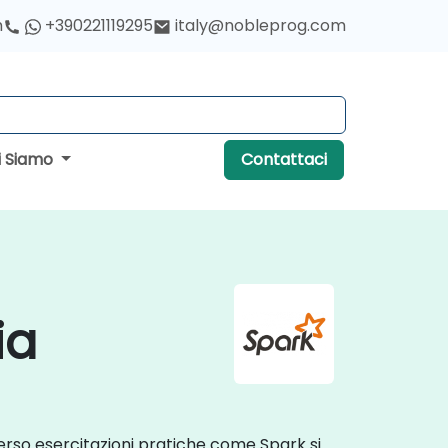
h
+390221119295
italy@nobleprog.com
i Siamo
Contattaci
ia
averso esercitazioni pratiche come Spark si