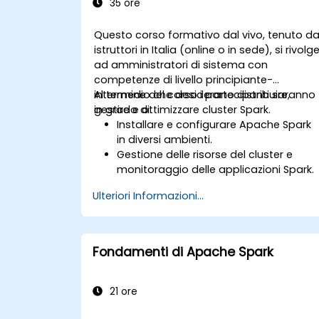
35 ore
Questo corso formativo dal vivo, tenuto d
istruttori in Italia (online o in sede), si rivolg
ad amministratori di sistema con
competenze di livello principiante-
intermedio che desiderano distribuire,
Al termine del corso i partecipanti saranno
gestire e ottimizzare cluster Spark.
in grado di:
Installare e configurare Apache Spark
in diversi ambienti.
Gestione delle risorse del cluster e
monitoraggio delle applicazioni Spark.
Ottimizzazione delle prestazioni dei
Ulteriori Informazioni...
cluster Spark.
Implementazione di misure di sicurezz
e garanzia dell’alta disponibilità.
Risoluzione dei problemi più comuni
Fondamenti di Apache Spark
legati a Spark.
21 ore