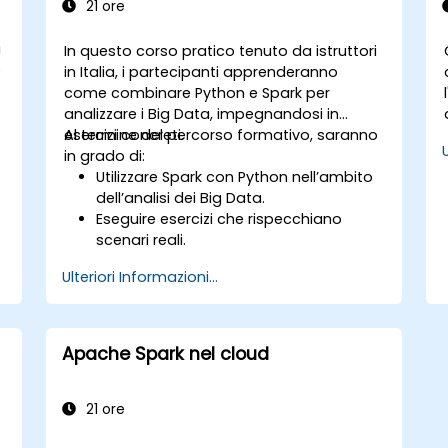
21 ore
a
In questo corso pratico tenuto da istruttori
e
in Italia, i partecipanti apprenderanno
come combinare Python e Spark per
analizzare i Big Data, impegnandosi in
esercizi concreti.
Al termine del percorso formativo, saranno
in grado di:
Utilizzare Spark con Python nell’ambito
dell’analisi dei Big Data.
Eseguire esercizi che rispecchiano
scenari reali.
Adottare svariate tecniche e strumenti
Ulteriori Informazioni...
per l’elaborazione dei dati grazie a
a
PySpark.
Apache Spark nel cloud
21 ore