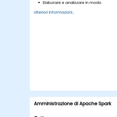
Elaborare e analizzare in modo
efficiente grandi quantità di dati con
Ulteriori Informazioni...
Apache Spark.
Visualizzare i dati di grandi dimensioni
all’interno di un ambiente
collaborativo.
Integrare Apache Spark con strumenti
basati sul cloud.
Amministrazione di Apache Spark