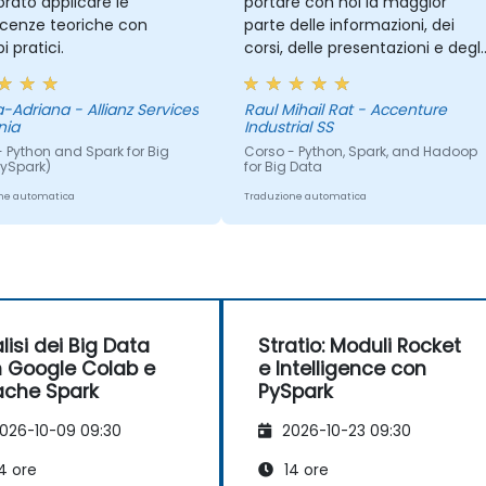
rato applicare le
portare con noi la maggior
cenze teoriche con
parte delle informazioni, dei
 pratici.
corsi, delle presentazioni e degli
esercizi svolti, in modo da poterl
rivisitare e magari ripetere ciò
a-Adriana - Allianz Services
Raul Mihail Rat - Accenture
che non abbiamo capito la
nia
Industrial SS
prima volta o migliorare ciò che
 Python and Spark for Big
Corso - Python, Spark, and Hadoop
abbiamo già fatto.
PySpark)
for Big Data
ne automatica
Traduzione automatica
lisi dei Big Data
Stratio: Moduli Rocket
 Google Colab e
e Intelligence con
che Spark
PySpark
026-10-09 09:30
2026-10-23 09:30
4 ore
14 ore