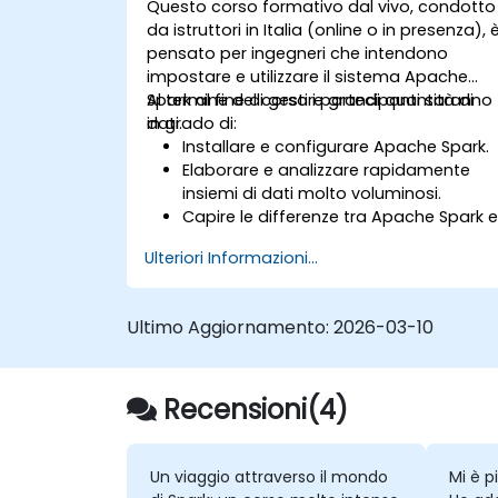
Questo corso formativo dal vivo, condotto
da istruttori in Italia (online o in presenza), 
pensato per ingegneri che intendono
impostare e utilizzare il sistema Apache
Spark al fine di gestire grandi quantità di
Al termine del corso i partecipanti saranno
dati.
in grado di:
Installare e configurare Apache Spark.
Elaborare e analizzare rapidamente
insiemi di dati molto voluminosi.
Capire le differenze tra Apache Spark 
Hadoop MapReduce, nonché quando
Ulteriori Informazioni...
impiegarli.
Integrare Apache Spark con altri
strumenti di machine learning.
Ultimo Aggiornamento:
2026-03-10
Recensioni(4)
Un viaggio attraverso il mondo
Mi è p