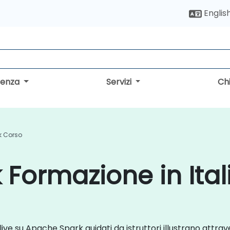
Englis
lenza
Servizi
Ch
k Corso
Formazione in Ital
e live su Apache Spark guidati da istruttori illustrano attr