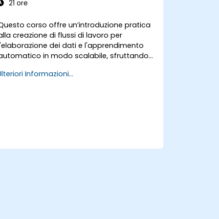
21 ore
Questo corso offre un’introduzione pratica
alla creazione di flussi di lavoro per
l'elaborazione dei dati e l'apprendimento
automatico in modo scalabile, sfruttando
PySpark. I partecipanti acquisiranno
Ulteriori Informazioni...
conoscenze su come Apache Spark si
inserisca negli attuali ecosistemi di Big
Data e sulle modalità più efficaci per
elaborare set di dati di grandi dimensioni
grazie ai principi del calcolo distribuito.