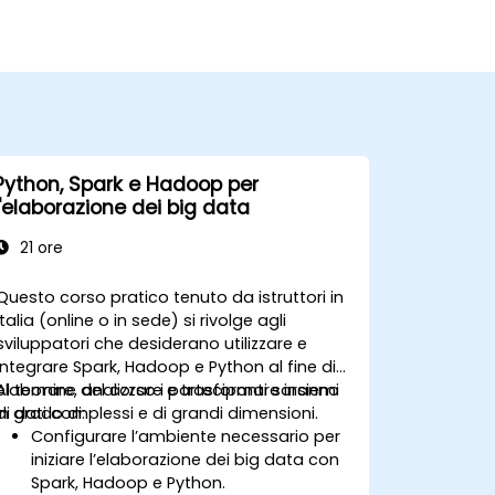
Python, Spark e Hadoop per
l'elaborazione dei big data
21 ore
Questo corso pratico tenuto da istruttori in
Italia (online o in sede) si rivolge agli
sviluppatori che desiderano utilizzare e
integrare Spark, Hadoop e Python al fine di
elaborare, analizzare e trasformare insiemi
Al termine del corso i partecipanti saranno
di dati complessi e di grandi dimensioni.
in grado di:
Configurare l’ambiente necessario per
iniziare l’elaborazione dei big data con
Spark, Hadoop e Python.