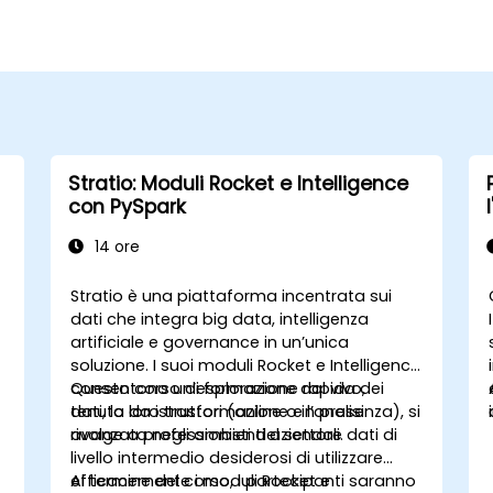
Stratio: Moduli Rocket e Intelligence
con PySpark
14 ore
Stratio è una piattaforma incentrata sui
dati che integra big data, intelligenza
artificiale e governance in un’unica
soluzione. I suoi moduli Rocket e Intelligence
consentono un’esplorazione rapida dei
Questo corso di formazione dal vivo,
dati, la loro trasformazione e l’analisi
tenuto da istruttori (online o in presenza), si
avanzata negli ambienti aziendali.
rivolge a professionisti del settore dati di
livello intermedio desiderosi di utilizzare
efficacemente i moduli Rocket e
Al termine del corso, i partecipanti saranno