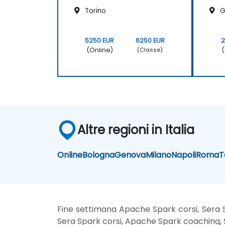
Torino
G
5250 EUR
6250 EUR
2
(Online)
(
(Classe)
Altre regioni in Italia
Online
Bologna
Genova
Milano
Napoli
Roma
T
Fine settimana Apache Spark corsi, Sera S
Sera Spark corsi, Apache Spark coaching, S