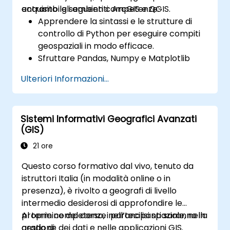
entrambi gli ambienti: ArcGIS e QGIS.
acquisito le seguenti competenze:
Apprendere la sintassi e le strutture di
controllo di Python per eseguire compiti
geospaziali in modo efficace.
Sfruttare Pandas, Numpy e Matplotlib
nell’analisi statistica e nella visualizzazione
Ulteriori Informazioni...
dei dati GIS.
Manipolare i dati vettoriali tramite le
librerie Geopandas, Arcpy e PyQGIS.
Sistemi Informativi Geografici Avanzati
Automatizzare flussi di lavoro geospaziali
(GIS)
ricorrendo a script Python in ArcGIS e
QGIS.
21 ore
Realizzare strumenti geoprocessuali
Questo corso formativo dal vivo, tenuto da
personalizzati basati su Python per
istruttori Italia (in modalità online o in
ottimizzare i processi lavorativi.
presenza), è rivolto a geografi di livello
intermedio desiderosi di approfondire le
proprie competenze nell’analisi spaziale, nella
Al termine del corso, i partecipanti saranno in
gestione dei dati e nelle applicazioni GIS.
grado di: