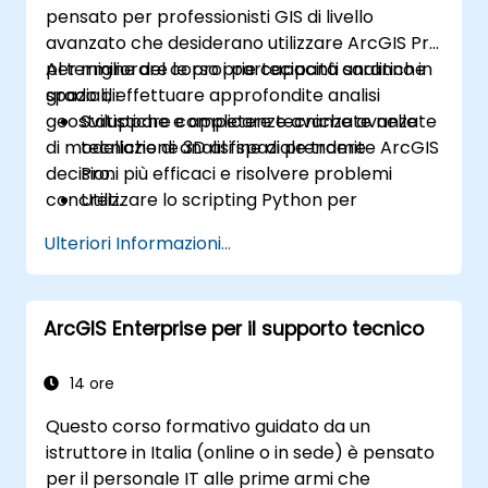
pensato per professionisti GIS di livello
avanzato che desiderano utilizzare ArcGIS Pro
per migliorare le proprie capacità analitiche
Al termine del corso i partecipanti saranno in
spaziali, effettuare approfondite analisi
grado di:
geostatistiche e applicare tecniche avanzate
Sviluppare competenze avanzate nelle
di modellazione 3D al fine di prendere
tecniche di analisi spaziale tramite ArcGIS
decisioni più efficaci e risolvere problemi
Pro.
concreti.
Utilizzare lo scripting Python per
l'automazione e l'elaborazione complessa
Ulteriori Informazioni...
dei dati.
Applicare la modellazione spaziale alla
risoluzione di situazioni reali.
ArcGIS Enterprise per il supporto tecnico
Eseguire analisi geostatistiche per una
corretta interpretazione dei dati.
Integrare fonti di dati esterne e sfruttare
14 ore
l'analisi spaziale tridimensionale.
Questo corso formativo guidato da un
istruttore in Italia (online o in sede) è pensato
per il personale IT alle prime armi che