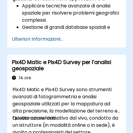
Applicare tecniche avanzate di analisi
spaziale per risolvere problemi geografici
complessi.
Gestione di grandi database spaziali e
controllo della qualità dei dati.
Ulteriori Informazioni...
Creare mappe dinamiche e interattive
nonché visualizzazioni adatte a diversi
contesti applicativi.
Pix4D Matic e Pix4D Survey per l’analisi
Utilizzare la programmazione e
geospaziale
l’automazione per ottimizzare i flussi di
lavoro GIS.
14 ore
Pix4D Matic e Pix4D Survey sono strumenti
avanzati di fotogrammetria e analisi
geospaziale utilizzati per la mappatura ad
alta precisione, la modellazione del terreno e
l’elaborazione dati.
Questo corso formativo dal vivo, condotto da
un istruttore (in modalità online o in sede), è
rivolto a professionisti del settore