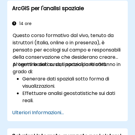
ArcGIS per l'analisi spaziale
14 ore
Questo corso formativo dal vivo, tenuto da
istruttori (Italia, online o in presenza), è
pensato per ecologi sul campo e responsabili
della conservazione che desiderano creare
progetti basati su dati spaziali in ArcGIS.
Al termine del corso, i partecipanti saranno in
grado di:
Generare dati spaziali sotto forma di
visualizzazioni.
Effettuare analisi geostatistiche sui dati
reali.
Applicare l’analisi dei dati spaziali, il loro
Ulteriori Informazioni...
elaborazione e la creazione di mappe
mediante ArcGIS.
Analizzare dati spaziali per scopi