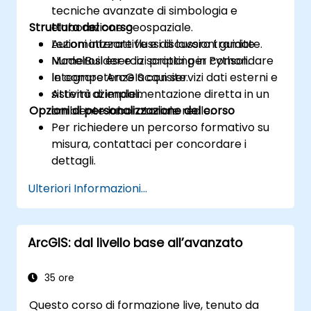
tecniche avanzate di simbologia e
Struttura del corso
elaborazione geospaziale.
Automatizzare flussi di lavoro tramite
Lezioni interattive e discussioni guidate.
ModelBuilder e lo scripting in Python.
Numerosi esercizi pratici per consolidare
Integrare ArcGIS con servizi dati esterni e
le competenze acquisite.
sistemi aziendali.
Attività di implementazione diretta in un
Opzioni di personalizzazione del corso
ambiente laboratoriale reale.
Per richiedere un percorso formativo su
misura, contattaci per concordare i
dettagli.
Ulteriori Informazioni...
ArcGIS: dal livello base all’avanzato
35 ore
Questo corso di formazione live, tenuto da