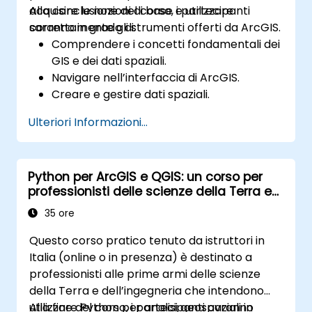
acquisire le nozioni di base e utilizzare
Alla conclusione del corso, i partecipanti
correttamente gli strumenti offerti da ArcGIS.
saranno in grado di:
Comprendere i concetti fondamentali dei
GIS e dei dati spaziali.
Navigare nell’interfaccia di ArcGIS.
Creare e gestire dati spaziali.
Eseguire analisi spaziali di base.
Ulteriori Informazioni...
Realizzare mappe e visualizzazioni.
Python per ArcGIS e QGIS: un corso per
professionisti delle scienze della Terra e
dell'ingegneria
35 ore
Questo corso pratico tenuto da istruttori in
Italia (online o in presenza) è destinato a
professionisti alle prime armi delle scienze
della Terra e dell’ingegneria che intendono
utilizzare Python per analisi geospaziali in
Alla fine del corso, i partecipanti avranno