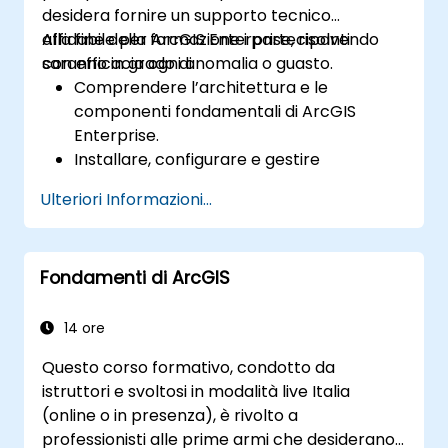
desidera fornire un supporto tecnico
affidabile per ArcGIS Enterprise, risolvendo
Alla fine della formazione i partecipanti
con efficacia ogni anomalia o guasto.
saranno in grado di:
Comprendere l’architettura e le
componenti fondamentali di ArcGIS
Enterprise.
Installare, configurare e gestire
correttamente ArcGIS Enterprise.
Ulteriori Informazioni...
Acquisire competenze pratiche nella
risoluzione dei problemi più comuni.
Padroneggiare le tecniche di
Fondamenti di ArcGIS
monitoraggio e manutenzione degli
ambienti ArcGIS Enterprise.
Dominare i metodi per il backup, il
14 ore
ripristino dei dati e l’ottimizzazione delle
Questo corso formativo, condotto da
prestazioni.
istruttori e svoltosi in modalità live Italia
(online o in presenza), è rivolto a
professionisti alle prime armi che desiderano