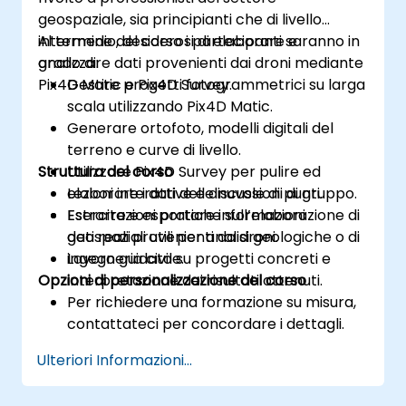
geospaziale, sia principianti che di livello
intermedio, desiderosi di elaborare e
Al termine del corso i partecipanti saranno in
analizzare dati provenienti dai droni mediante
grado di:
Pix4D Matic e Pix4D Survey.
Gestire progetti fotogrammetrici su larga
scala utilizzando Pix4D Matic.
Generare ortofoto, modelli digitali del
terreno e curve di livello.
Struttura del corso
Utilizzare Pix4D Survey per pulire ed
elaborare i dati delle nuvole di punti.
Lezioni interattive e discussioni di gruppo.
Estrarre e esportare informazioni
Esercitazioni pratiche sull’elaborazione di
geospaziali utili per analisi geologiche o di
dati reali provenienti da droni.
ingegneria civile.
Lavoro guidato su progetti concreti e
Opzioni di personalizzazione del corso
interpretazione dei risultati ottenuti.
Per richiedere una formazione su misura,
contattateci per concordare i dettagli.
Ulteriori Informazioni...