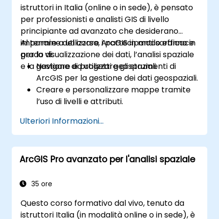
istruttori in Italia (online o in sede), è pensato
per professionisti e analisti GIS di livello
principiante ad avanzato che desiderano
imparare a utilizzare ArcGIS in modo efficace
Al termine del corso, i partecipanti saranno in
per la visualizzazione dei dati, l’analisi spaziale
grado di:
e la gestione di progetti geospaziali.
Navigare ed utilizzare gli strumenti di
ArcGIS per la gestione dei dati geospaziali.
Creare e personalizzare mappe tramite
l’uso di livelli e attributi.
Eseguire analisi spaziali avanzate nonché
Ulteriori Informazioni...
operazioni di geoprocessing.
Automatizzare i flussi di lavoro mediante
ModelBuilder e Python.
ArcGIS Pro avanzato per l'analisi spaziale
35 ore
Questo corso formativo dal vivo, tenuto da
istruttori Italia (in modalità online o in sede), è