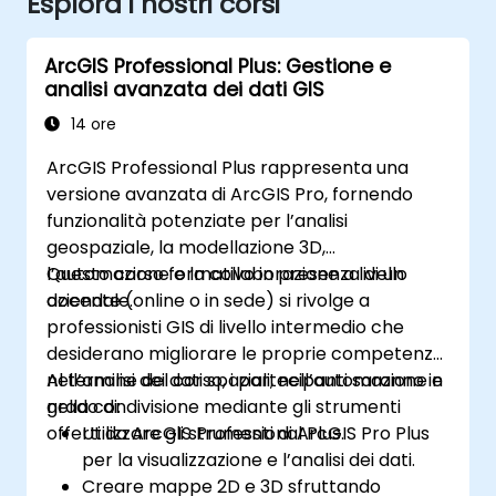
Esplora i nostri corsi
ArcGIS Professional Plus: Gestione e
analisi avanzata dei dati GIS
14 ore
ArcGIS Professional Plus rappresenta una
versione avanzata di ArcGIS Pro, fornendo
funzionalità potenziate per l’analisi
geospaziale, la modellazione 3D,
l’automazione e la collaborazione a livello
Questo corso formativo in presenza di un
aziendale.
docente (online o in sede) si rivolge a
professionisti GIS di livello intermedio che
desiderano migliorare le proprie competenze
nell’analisi dei dati spaziali, nell’automazione e
Al termine del corso, i partecipanti saranno in
nella condivisione mediante gli strumenti
grado di:
offerti da ArcGIS Professional Plus.
Utilizzare gli strumenti di ArcGIS Pro Plus
per la visualizzazione e l’analisi dei dati.
Creare mappe 2D e 3D sfruttando