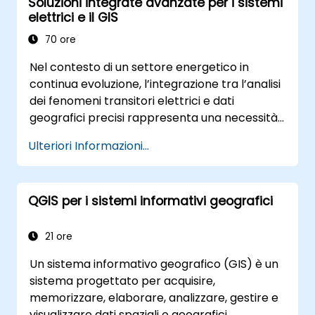
Soluzioni integrate avanzate per i sistemi
progettuali in ArcGIS.
elettrici e il GIS
70 ore
Nel contesto di un settore energetico in
continua evoluzione, l’integrazione tra l’analisi
dei fenomeni transitori elettrici e dati
geografici precisi rappresenta una necessità
strategica. Attualmente, l’utilizzo
Ulteriori Informazioni...
disomogeneo e frammentato dei dati
comporta rischi operativi significativi. Questo
corso intensivo della durata di 14 giorni, tenuto
QGIS per i sistemi informativi geografici
a Melbourne, è stato progettato per colmare
il divario tra ingegneria elettrica e gestione
geospaziale.
21 ore
Un sistema informativo geografico (GIS) è un
sistema progettato per acquisire,
memorizzare, elaborare, analizzare, gestire e
visualizzare dati spaziali o geografici.