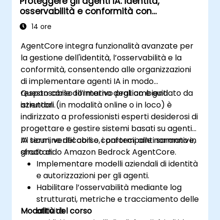
Proteggere gli agenti IA: Identità,
osservabilità e conformità con
AgentCore
14 ore
AgentCore integra funzionalità avanzate per
la gestione dell'identità, l’osservabilità e la
conformità, consentendo alle organizzazioni
di implementare agenti IA in modo
responsabile all’interno degli ambienti
Questo corso formativo pratico e guidato da
aziendali.
istruttori (in modalità online o in loco) è
indirizzato a professionisti esperti desiderosi di
progettare e gestire sistemi basati su agenti
IA sicuri, verificabili e conformi alle normative,
Al termine del corso, i partecipanti saranno in
sfruttando Amazon Bedrock AgentCore.
grado di:
Implementare modelli aziendali di identità
e autorizzazioni per gli agenti.
Habilitare l’osservabilità mediante log
strutturati, metriche e tracciamento delle
Modalità del corso
attività.