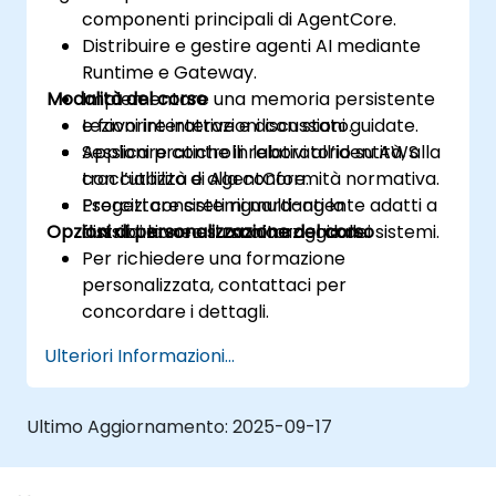
componenti principali di AgentCore.
Distribuire e gestire agenti AI mediante
Runtime e Gateway.
Modalità del corso
Implementare una memoria persistente
e favorire interazioni con stato.
Lezioni interattive e discussioni guidate.
Applicare controlli relativi all’identità, alla
Sessioni pratiche in laboratorio su AWS
tracciabilità e alla conformità normativa.
con l’utilizzo di AgentCore.
Progettare sistemi multi-agente adatti a
Esercizi concreti riguardanti la
Opzioni di personalizzazione del corso
flussi di lavoro su scala aziendale.
distribuzione e il monitoraggio dei sistemi.
Per richiedere una formazione
personalizzata, contattaci per
concordare i dettagli.
Ulteriori Informazioni...
Ultimo Aggiornamento:
2025-09-17