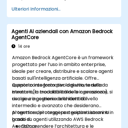
Ulteriori Informazioni...
Agenti AI aziendali con Amazon Bedrock
AgentCore
14 ore
Amazon Bedrock AgentCore è un framework
progettato per l’uso in ambito enterprise,
ideale per creare, distribuire e scalare agenti
basati sull'intelligenza artificiale. Offre
supporto integrato per la gestione della
Questo corso formativo dal vivo, tenuto da
memoria, la tracciabilità delle operazioni e
istruttori (in modalità online o in presenza), si
una sicura gestione delle identità.
rivolge a ingegneri e architetti di livello
intermedio e avanzato che desiderano
progettare, proteggere e gestire sistemi AI
Al termine del corso i partecipanti saranno in
basati su agenti utilizzando AWS Bedrock
grado di:
AgentCore.
Comprendere l’architettura e le