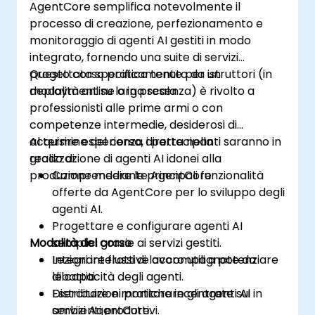
AgentCore semplifica notevolmente il
processo di creazione, perfezionamento e
monitoraggio di agenti AI gestiti in modo
integrato, fornendo una suite di servizi
progettata specificamente per un
Questo corso pratico tenuto da istruttori (in
deployment su larga scala.
modalità online o in presenza) è rivolto a
professionisti alle prime armi o con
competenze intermedie, desiderosi di
acquisire esperienza diretta nella
Al termine del corso, i partecipanti saranno in
realizzazione di agenti AI idonei alla
grado di:
produzione mediante AgentCore.
Comprendere le principali funzionalità
offerte da AgentCore per lo sviluppo degli
agenti AI.
Progettare e configurare agenti AI
Modalità del corso
semplici grazie ai servizi gestiti.
Integrare flussi di lavoro utili a potenziare
Lezioni interattive accompagnate da
le capacità degli agenti.
dibattiti.
Distribuire e monitorare gli agenti AI in
Esercitazioni pratiche incentrate sui
ambienti produttivi.
servizi AgentCore.