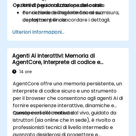
Opzioni di personalizzazione del corso
Attività guidate che spaziano dalla
concezione dell’agente fino al suo
Per richiedere una formazione su misura,
deployment finale.
contattaci per concordare i dettagli.
Ulteriori Informazioni...
Agenti AI interattivi: Memoria di
AgentCore, Interprete di codice e
Strumento per il browser in azione
14 ore
AgentCore offre una memoria persistente, un
interprete di codice sicuro e uno strumento
per il browser che consentono agli agenti AI di
fornire esperienze interattive, dinamiche e
consapevoli del contesto.
Questo corso formativo dal vivo, guidato da
istruttori (sia online che in sede), è rivolto a
professionisti tecnici di livello intermedio e
avanzato desiderosi di progettare e