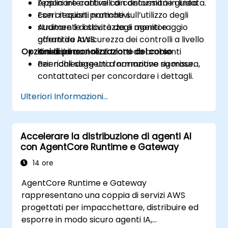
Applicare controlli di conformità in linea
Lezioni interattive con discussione guidata.
con i requisiti normativi.
Esercitazioni pratiche sull’utilizzo degli
Auditare le attività degli agenti e
strumenti di sicurezza e monitoraggio
garantire la sicurezza dei controlli a livello
offerti da AWS.
Opzioni di personalizzazione del corso
di sessione.
Analisi di casi reali tratti da ambienti
aziendali soggetti a normative rigorose.
Per richiedere una formazione su misura,
contattateci per concordare i dettagli.
Ulteriori Informazioni...
Accelerare la distribuzione di agenti AI
con AgentCore Runtime e Gateway
14 ore
AgentCore Runtime e Gateway
rappresentano una coppia di servizi AWS
progettati per impacchettare, distribuire ed
esporre in modo sicuro agenti IA,