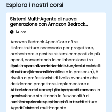
Esplora i nostri corsi
Sistemi Multi-Agente di nuova
generazione con Amazon Bedrock
AgentCore
14 ore
Amazon Bedrock AgentCore offre
l’infrastruttura necessaria per progettare,
orchestrare e gestire sistemi composti da più
agenti, consentendo la collaborazione tra
essi, la specializzazione delle funzioni e modelli
Questo corso formativo dal vivo, tenuto da
di automazione avanzati.
istruttori (in modalità online o in presenza), è
rivolto a professionisti di livello avanzato che
desiderano progettare, implementare e
ottimizzare sistemi multi-agente di nuova
Al termine del corso, i partecipanti saranno in
generazione sfruttando le funzionalità di
grado di:
orchestrazione e gestione offerte da
Comprendere i principi e le architetture
AgentCore.
dei sistemi multi-agente.