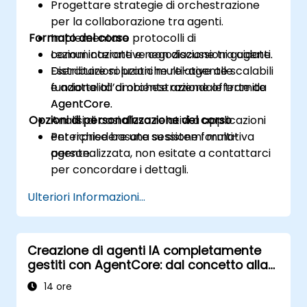
Progettare strategie di orchestrazione
per la collaborazione tra agenti.
Formato del corso
Implementare protocolli di
comunicazione e negoziazione tra agenti.
Lezioni interattive con discussioni guidate.
Distribuire soluzioni multi-agente scalabili
Esercitazioni pratiche relative alle
e adatte all’ambiente aziendale tramite
funzionalità di orchestrazione offerte da
AgentCore.
AgentCore.
Opzioni di personalizzazione del corso
Analisi di casi d’uso relativi a applicazioni
enterprise basate su sistemi multi-
Per richiedere una sessione formativa
agente.
personalizzata, non esitate a contattarci
per concordare i dettagli.
Ulteriori Informazioni...
Creazione di agenti IA completamente
gestiti con AgentCore: dal concetto alla
produzione
14 ore