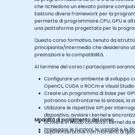
che richiedono un elevato potere computazion
Esistono diversi framework per la progra
permette di programmare CPU, GPU e altri d
una piattaforma progettata per la progra
Questo corso formativo, tenuto da istruttori 
principiante/intermedio che desiderano ut
prestazioni e la compatibilità.
Al termine del corso i partecipanti saranno
Configurare un ambiente di sviluppo c
OpenCL, CUDA o ROCm e Visual Studio
Creare un programma di base per GPU 
potranno confrontarne la sintassi, la s
Utilizzare le rispettive API per interro
dispositivo, avviare i kernel e sincroniz
Modalità di svolgimento del corso
Scrivere in modo corretto i kernel da e
Impiegare le funzioni, le variabili e l
Lezioni interattive con momenti di disc