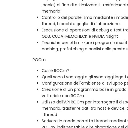
locale) al fine di ottimizzare il trasferiment
memoria
Controllo del parallelismo mediante i modell
thread, blocchi e griglie di elaborazione
Esecuzione di operazioni di debug e test 
GDB, CUDA-MEMCHECK e NVIDIA Nsight
Tecniche per ottimizzare i programmi scritt
caching, prefetching e analisi delle prestaz
ROCm
Cos’è ROCm?
Quali sono i vantaggi e gli svantaggi legati 
Configurazione dell'ambiente di sviluppo
Creazione di un programma base in grado d
vettoriale con ROCm
Utilizzo dell’API ROCm per interrogare il disp
memoria, trasferire dati tra host e device, a
i thread
Scrivere in modo corretto i kernel mediante
ROCm, indispensabile all’elaborazione dei da