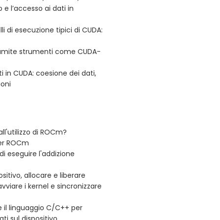
o e l’accesso ai dati in
i di esecuzione tipici di CUDA:
tramite strumenti come CUDA-
i in CUDA: coesione dei dati,
ioni
all'utilizzo di ROCm?
 per ROCm
i eseguire l'addizione
ositivo, allocare e liberare
vviare i kernel e sincronizzare
 il linguaggio C/C++ per
ti sul dispositivo