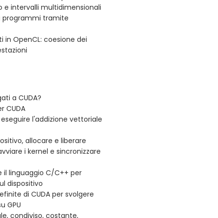
o e intervalli multidimensionali
ui programmi tramite
ti in OpenCL: coesione dei
estazioni
egati a CUDA?
per CUDA
seguire l'addizione vettoriale
sitivo, allocare e liberare
vviare i kernel e sincronizzare
 il linguaggio C/C++ per
ul dispositivo
redefinite di CUDA per svolgere
su GPU
le, condiviso, costante,