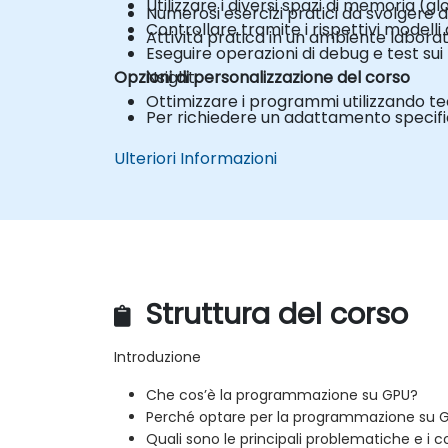
Utilizzare i diversi spazi di memoria (gl
Numerosi esercizi pratici da svolgere d
Controllare tramite i rispettivi modelli
Attività pratica in un ambiente laborat
Eseguire operazioni di debug e test
Opzioni di personalizzazione del corso
Nsight.
Ottimizzare i programmi utilizzando tecn
Per richiedere un adattamento specific
Ulteriori Informazioni
Struttura del corso
Introduzione
Che cos’è la programmazione su GPU?
Perché optare per la programmazione su 
Quali sono le principali problematiche e i