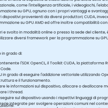
ale, come l'intelligenza artificiale, i videogiochi, l'elabor
mmazione su GPU, ognuno con i propri vantaggi e svantag
ispositivi provenienti da diversi produttori; CUDA, invec
mmazione su GPU AMD ed offre inoltre compatibilità con
e svolto in modalità online o presso la sede del cliente, è r
ilizzare diversi framework per la programmazione su GPU 
 in grado di:
ontenente l'SDK OpenCL, il Toolkit CUDA, la piattaforma 
 Code.
in grado di eseguire l'addizione vettoriale utilizzando
truttura e il funzionamento.
gare le informazioni sul dispositivo, allocare o deallocare m
zare i thread.
seguire sul dispositivo usando i rispettivi linguaggi di pr
e librerie integrate per svolgere operazioni comuni nel co
ussione.