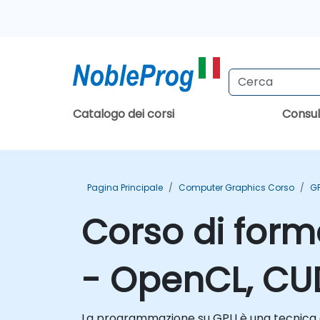
Catalogo dei corsi
Consu
Pagina Principale
Computer Graphics Corso
G
Corso di for
- OpenCL, C
La programmazione su GPU è una tecnica che