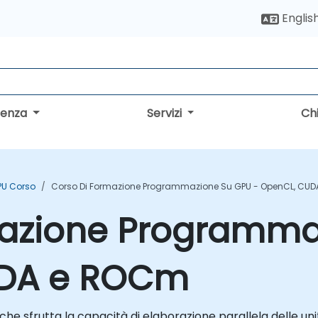
Englis
lenza
Servizi
Ch
PU Corso
Corso Di Formazione Programmazione Su GPU - OpenCL, CU
mazione Programma
UDA e ROCm
 sfrutta la capacità di elaborazione parallela delle uni