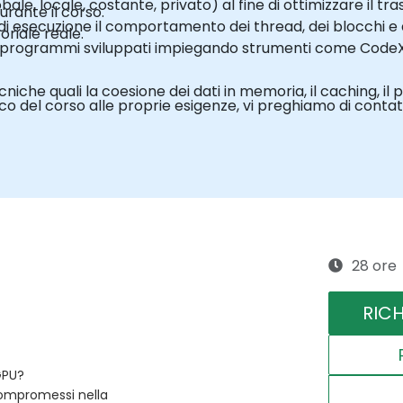
obale, locale, costante, privato) al fine di ottimizzare il tr
urante il corso.
 di esecuzione il comportamento dei thread, dei blocchi e de
oriale reale.
 sui programmi sviluppati impiegando strumenti come C
iche quali la coesione dei dati in memoria, il caching, il pr
o del corso alle proprie esigenze, vi preghiamo di contatt
28 ore
RIC
GPU?
 compromessi nella