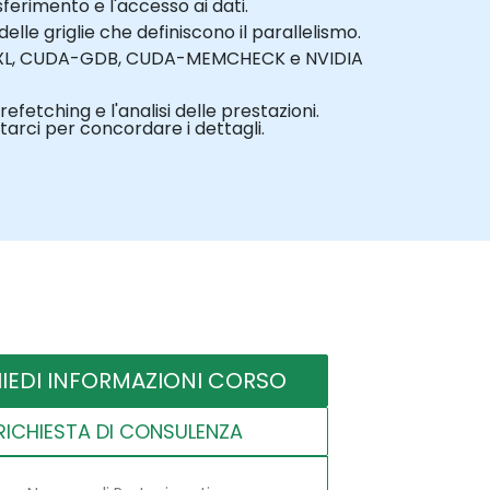
asferimento e l'accesso ai dati.
lle griglie che definiscono il parallelismo.
odeXL, CUDA-GDB, CUDA-MEMCHECK e NVIDIA
efetching e l'analisi delle prestazioni.
arci per concordare i dettagli.
HIEDI INFORMAZIONI CORSO
RICHIESTA DI CONSULENZA