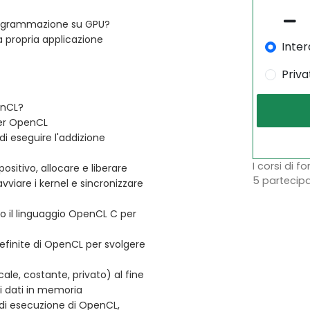
 programmazione su GPU?
a propria applicazione
Inter
Priva
enCL?
per OpenCL
i eseguire l'addizione
I corsi di f
positivo, allocare e liberare
5 partecipa
vviare i kernel e sincronizzare
do il linguaggio OpenCL C per
redefinite di OpenCL per svolgere
ale, costante, privato) al fine
ai dati in memoria
i di esecuzione di OpenCL,