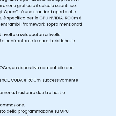
azione grafica e il calcolo scientifico.
gi. OpenCL è uno standard aperto che
e, è specifico per le GPU NVIDIA. ROCm è
 entrambi i framework sopra menzionati.
ivolto a sviluppatori di livello
e confrontarne le caratteristiche, le
ROCm, un dispositivo compatibile con
 OpenCL, CUDA e ROCm; successivamente
emoria, trasferire dati tra host e
ogrammazione.
ntesto della programmazione su GPU.