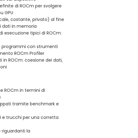
predefinite di ROCm per svolgere
su GPU
ale, costante, privato) al fine
ai dati in memoria
 di esecuzione tipici di ROCm:
sui programmi con strumenti
umento ROCm Profiler
i in ROCm: coesione dei dati,
ioni
e ROCm in termini di
à
iluppati tramite benchmark e
li e trucchi per una corretta
 riguardanti la