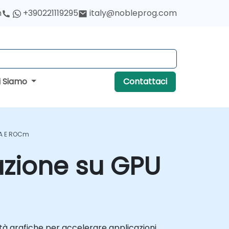
h
+390221119295
italy@nobleprog.com
i Siamo
Contattaci
DA E ROCm
zione su GPU
tà grafiche per accelerare applicazioni