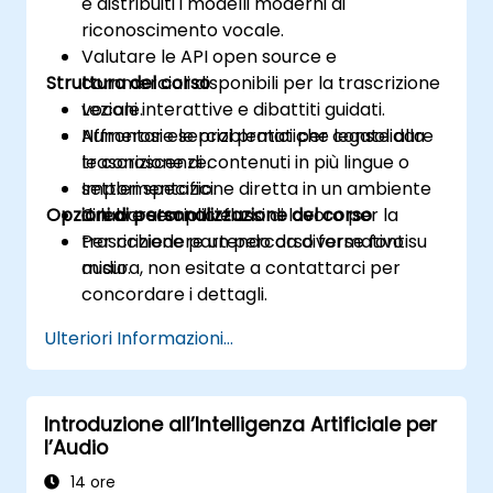
e distribuiti i modelli moderni di
riconoscimento vocale.
Valutare le API open source e
Struttura del corso
commerciali disponibili per la trascrizione
vocale.
Lezioni interattive e dibattiti guidati.
Affrontare le problematiche legate alla
Numerosi esercizi pratici per consolidare
trascrizione di contenuti in più lingue o
le conoscenze.
settori specifici.
Implementazione diretta in un ambiente
Opzioni di personalizzazione del corso
Creare semplici flussi di lavoro per la
di laboratorio live.
trascrizione partendo da diverse fonti
Per richiedere un percorso formativo su
audio.
misura, non esitate a contattarci per
concordare i dettagli.
Ulteriori Informazioni...
Introduzione all’Intelligenza Artificiale per
l’Audio
14 ore