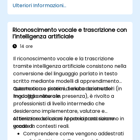
Ulteriori Informazioni...
Riconoscimento vocale e trascrizione con
l’intelligenza artificiale
14 ore
Il riconoscimento vocale e la trascrizione
tramite intelligenza artificiale consistono nella
conversione del linguaggio parlato in testo
scritto mediante modelli di apprendimento
automatico e sistemi di elaborazione del
Questo corso pratico, tenuto da istruttori (in
linguaggio naturale.
modalità online o in presenza), è rivolto a
professionisti di livello intermedio che
desiderano implementare, valutare e
ottimizzare soluzioni AI per la trascrizione
Al termine del corso i partecipanti saranno in
vocale in contesti reali.
grado di:
Comprendere come vengono addestrati