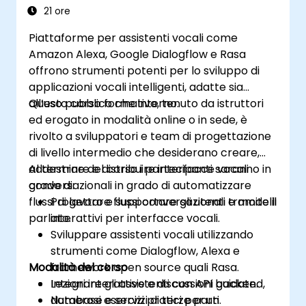
21 ore
Piattaforme per assistenti vocali come
Amazon Alexa, Google Dialogflow e Rasa
offrono strumenti potenti per lo sviluppo di
applicazioni vocali intelligenti, adatte sia
all’uso pubblico che interno.
Questo corso formativo, tenuto da istruttori
ed erogato in modalità online o in sede, è
rivolto a sviluppatori e team di progettazione
di livello intermedio che desiderano creare,
addestrare e distribuire interfacce vocali
Al termine del corso i partecipanti saranno in
conversazionali in grado di automatizzare
grado di:
flussi di lavoro e supportare gli utenti tramite il
Progettare flussi conversazionali e modelli
parlato.
interattivi per interfacce vocali.
Sviluppare assistenti vocali utilizzando
strumenti come Dialogflow, Alexa e
Modalità del corso
framework open source quali Rasa.
Integrare gli assistenti con API backend,
Lezioni interattive e discussioni guidate.
database e servizi di terze parti.
Numerosi esercizi pratici per un