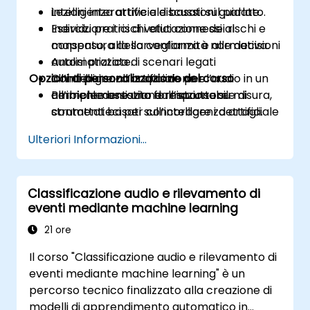
intelligenza artificiale basati sul parlato.
Lezioni interattive e discussioni guidate.
Individuare i rischi etici connessi al
Esercizi pratici di valutazione dei rischi e
consenso, alla sorveglianza e alle decisioni
mappatura della conformità normativa.
automatizzate.
Analisi pratica di scenari legati
Opzioni di personalizzazione del corso
Contribuire all’acquisizione e
all’intelligenza artificiale per l’audio in un
all’implementazione responsabile di
ambiente assistito dall’istruttore.
Per richiedere una formazione su misura,
strumenti basati sull’intelligenza artificiale
contattateci per concordare i dettagli.
per l’elaborazione audio.
Ulteriori Informazioni...
Classificazione audio e rilevamento di
eventi mediante machine learning
21 ore
Il corso "Classificazione audio e rilevamento di
eventi mediante machine learning" è un
percorso tecnico finalizzato alla creazione di
modelli di apprendimento automatico in