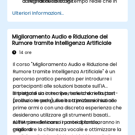
di segnali audio sia in tempo reale che in
concordare i dettagli.
modalità batch.
Ulteriori Informazioni...
Miglioramento Audio e Riduzione del
Rumore tramite Intelligenza Artificiale
14 ore
Il corso "Miglioramento Audio e Riduzione del
Rumore tramite Intelligenza Artificiale" è un
percorso pratico pensato per introdurre i
partecipanti alle soluzioni basate sull'IA
impiegate sia in tempo reale che nella post-
Si tratta di un corso live, tenuto da istruttori
produzione per pulire e ottimizzare il suono.
(online o in sede), rivolto a professionisti alle
prime armi o con una discreta esperienza che
desiderano utilizzare gli strumenti basati
sull’IA per eliminare i rumori di fondo,
Al termine del corso i partecipanti saranno in
migliorare la chiarezza vocale e ottimizzare la
grado di: