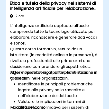
Etica e tutela della privacy nei sistemi di
intelligenza artificiale per l'elaborazione
audio
7 ore
L'intelligenza artificiale applicata all'audio
comprende tutte le tecnologie utilizzate per
elaborare, riconoscere e generare dati vocali
e sonori.
Questo corso formativo, tenuto da un
istruttore (in modalità online o in presenza), è
rivolto a professionisti alle prime armi che
desiderano comprendere gli aspetti etici,
legali e operativi legati all’implementazione di
Al termine del corso, i partecipanti saranno in
tali sistemi nelle organizzazioni.
grado di:
Identificare le principali problematiche
legate alla privacy nella raccolta e
nell’elaborazione dei dati audio.
Valutare le implicazioni in termini di
Modalità del corso
conformità normativa per i sistemi di