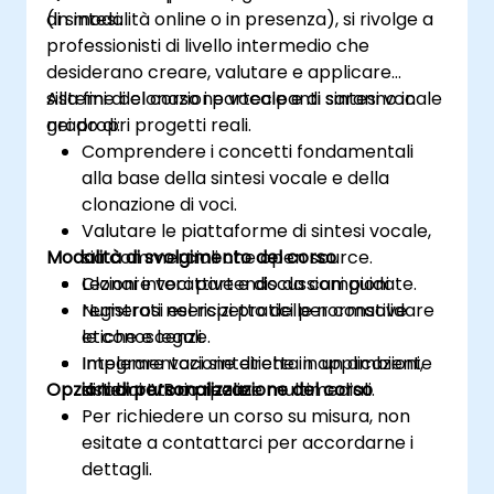
di sintesi.
(in modalità online o in presenza), si rivolge a
professionisti di livello intermedio che
desiderano creare, valutare e applicare
sistemi di clonazione vocale e di sintesi vocale
Alla fine del corso i partecipanti saranno in
nei propri progetti reali.
grado di:
Comprendere i concetti fondamentali
alla base della sintesi vocale e della
clonazione di voci.
Valutare le piattaforme di sintesi vocale,
Modalità di svolgimento del corso
sia commerciali che open source.
Clonare voci partendo da campioni
Lezioni interattive e discussioni guidate.
registrati nel rispetto delle normative
Numerosi esercizi pratici per consolidare
etiche e legali.
le conoscenze.
Integrare voci sintetiche in applicazioni,
Implementazione diretta in un ambiente
Opzioni di personalizzazione del corso
sistemi IVR o pipeline multimediali.
di laboratorio reale.
Per richiedere un corso su misura, non
esitate a contattarci per accordarne i
dettagli.