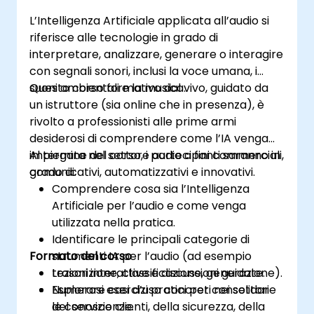
L’Intelligenza Artificiale applicata all’audio si
riferisce alle tecnologie in grado di
interpretare, analizzare, generare o interagire
con segnali sonori, inclusi la voce umana, i
suoni ambientali e la musica.
Questo corso formativo dal vivo, guidato da
un istruttore (sia online che in presenza), è
rivolto a professionisti alle prime armi
desiderosi di comprendere come l’IA venga
impiegata nel settore audio a fini commerciali,
Al termine del corso, i partecipanti saranno in
comunicativi, automatizzativi e innovativi.
grado di:
Comprendere cosa sia l’Intelligenza
Artificiale per l’audio e come venga
utilizzata nella pratica.
Identificare le principali categorie di
Formato del corso
strumenti IA per l’audio (ad esempio
trascrizione, classificazione, generazione).
Lezioni interattive e discussioni guidate.
Esplorare casi d’uso concreti nei settori
Numerosi esercizi pratici per consolidare
del servizio clienti, della sicurezza, della
le conoscenze.