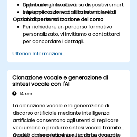
Distribuire gli assistenti su dispositivi smart
apprendimento attivo.
o in applicazioni vocali basate sul web.
Implementazione diretta in ambienti di
Opzioni di personalizzazione del corso
laboratorio reali.
Per richiedere un percorso formativo
personalizzato, vi invitiamo a contattarci
per concordare i dettagli.
Ulteriori Informazioni...
Clonazione vocale e generazione di
sintesi vocale con l'AI
14 ore
La clonazione vocale e la generazione di
discorso artificiale mediante intelligenza
artificiale consentono agli utenti di replicare
voci umane o produrre sintesi vocale tramite
modelli di deep learning e tecniche avanzate
Questo corso pratico, tenuto da un docente