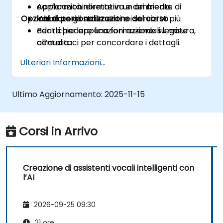
conformità normativa e dei media.
Applicazioni dirette in un ambiente di
Opzioni di personalizzazione del corso
Valutare gli strumenti e i servizi IA più
laboratorio reale.
adatti per applicazioni aziendali legate
Per richiedere una formazione su misura,
all’audio.
contattaci per concordare i dettagli.
Ulteriori Informazioni...
Ultimo Aggiornamento:
2025-11-15
Corsi in Arrivo
Creazione di assistenti vocali intelligenti con
l’AI
2026-09-25 09:30
21 ore