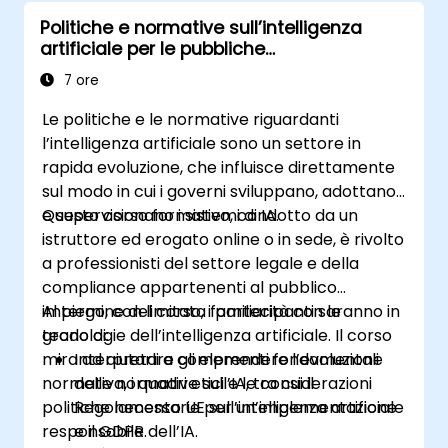
Politiche e normative sull’intelligenza
artificiale per le pubbliche
amministrazioni
7 ore
Le politiche e le normative riguardanti
l’intelligenza artificiale sono un settore in
rapida evoluzione, che influisce direttamente
sul modo in cui i governi sviluppano, adottano
e supervisionano i sistemi di IA.
Questo corso formativo, condotto da un
istruttore ed erogato online o in sede, è rivolto
a professionisti del settore legale e della
compliance appartenenti al pubblico
impiego, con limitata familiarità con le
Al termine del corso, i partecipanti saranno in
tecnologie dell’intelligenza artificiale. Il corso
grado di:
mira ad aiutarli a comprendere l’evoluzione
Interpretare gli elementi fondamentali
normativa, i quadri etici e le considerazioni
delle normative sull’IA, tra cui il
politiche necessarie per un’implementazione
Regolamento UE sull’intelligenza artificiale
responsabile dell’IA.
e il GDPR.