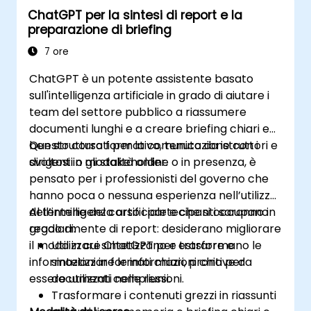
ChatGPT per la sintesi di report e la
preparazione di briefing
7 ore
ChatGPT è un potente assistente basato
sull'intelligenza artificiale in grado di aiutare i
team del settore pubblico a riassumere
documenti lunghi e a creare briefing chiari e
ben strutturati per la comunicazione con i
Questo corso formativo, tenuto da istruttori e
dirigenti o gli stakeholder.
svoltosi in modalità online o in presenza, è
pensato per i professionisti del governo che
hanno poca o nessuna esperienza nell’utilizzo
dell’intelligenza artificiale e che si occupano
Al termine del corso i partecipanti saranno in
regolarmente di report: desiderano migliorare
grado di:
il modo in cui sintetizzano e trasformano le
Utilizzare ChatGPT per estrarre e
informazioni in formati chiari, pronti per
sintetizzare le informazioni chiave da
essere utilizzati nelle riunioni.
documenti complessi.
Trasformare i contenuti grezzi in riassunti