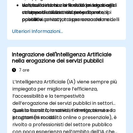
Valutare i rischi e le limitazioni legati allo
dati, sull’automazione della produzione di
su misura in base ai flussi di lavoro o agli
sviluppo di soluzioni AI nel settore
contenuti e sulla creazione di prototipi
strumenti utilizzati dal proprio ente, è
pubblico: privacy, trasparenza dei modelli
operativi.
possibile contattarci per concordare i
e conformità normativa.
dettagli.
Ulteriori Informazioni...
Integrazione dell'Intelligenza Artificiale
nella erogazione dei servizi pubblici
7 ore
L’Intelligenza Artificiale (IA) viene sempre più
impiegata per migliorare l’efficienza,
l’accessibilità e la tempestività
dell’erogazione dei servizi pubblici in settori
quali la fiscalità, la sanità, l’immigrazione e i
Questo corso formativo in diretta, tenuto da
programmi sociali.
istruttori (in modalità online o presenziale), è
rivolto a professionisti del settore pubblico
con poca esperienza nell’ambito dell’IA che