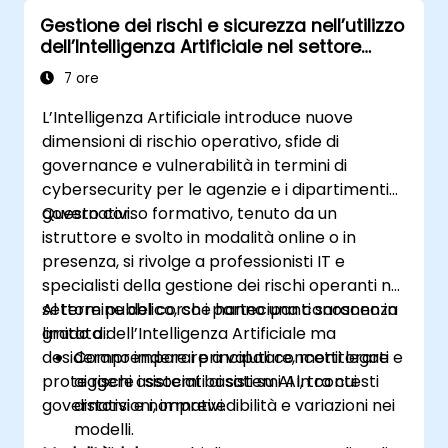
Gestione dei rischi e sicurezza nell’utilizzo
dell’Intelligenza Artificiale nel settore
pubblico
7 ore
L’Intelligenza Artificiale introduce nuove
dimensioni di rischio operativo, sfide di
governance e vulnerabilità in termini di
cybersecurity per le agenzie e i dipartimenti
governativi.
Questo corso formativo, tenuto da un
istruttore e svolto in modalità online o in
presenza, si rivolge a professionisti IT e
specialisti della gestione dei rischi operanti nel
settore pubblico, che hanno una conoscenza
Al termine del corso i partecipanti saranno in
limitata dell’Intelligenza Artificiale ma
grado di:
desiderano imparare a valutare, monitorare e
Comprendere i principali concetti legati
proteggere i sistemi basati su AI in contesti
ai rischi associati ai sistemi AI, tra cui
governativi e normativi.
distorsioni, imprevedibilità e variazioni nei
modelli.