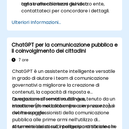
tono e alla chiarezza giuridica.
agli strumenti interni del vostro ente,
contattateci per concordare i dettagli.
Ulteriori Informazioni...
ChatGPT per la comunicazione pubblica e
il coinvolgimento dei cittadini
7 ore
ChatGPT è un assistente intelligente versatile
in grado di aiutare i team di comunicazione
governativi a migliorare la creazione di
contenuti, la capacità di risposta e
l’erogazione di servizi multilingue,
Questo corso formativo dal vivo, tenuto da un
mantenendo nel contempo coerenza e tono
istruttore (in modalità online o in presenza), è
del messaggio.
rivolto a professionisti della comunicazione
pubblica alle prime armi nell’utilizzo di
strumenti basati sull’intelligenza artificiale che
Al termine del corso, i partecipanti saranno in