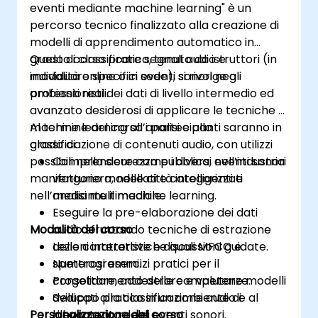
eventi mediante machine learning" è un
percorso tecnico finalizzato alla creazione di
modelli di apprendimento automatico in
grado di classificare segnali audio e
Questo corso pratico, tenuto da istruttori (in
individuare specifici eventi sonori negli
modalità online o in sede), si rivolge a
ambienti reali.
professionisti dei dati di livello intermedio ed
avanzato desiderosi di applicare le tecniche di
machine learning all’analisi e alla
Al termine del corso i partecipanti saranno in
classificazione di contenuti audio, con utilizzi
grado di:
possibili nella sicurezza pubblica, nell’industria
Comprendere come i diversi eventi sonori
manifatturiera, nelle città intelligenti e
vengono modellati e categorizzati
nell’analisi multimediale.
mediante il machine learning.
Eseguire la pre-elaborazione dei dati
Modalità del corso
audio sfruttando tecniche di estrazione
delle caratteristiche quali MFCC e
Lezioni interattive e discussioni guidate.
spettrogrammi.
Numerosi esercizi pratici per il
Progettare, addestrare e valutare modelli
consolidamento delle competenze.
dedicati alla classificazione audio e al
Sviluppo pratico in un ambiente di
Personalizzazione del corso
rilevamento degli eventi sonori.
laboratorio reale.