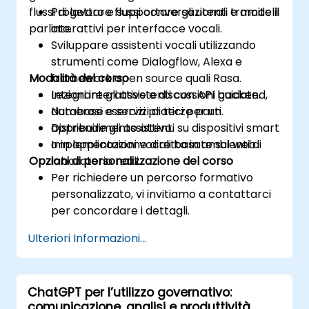
flussi di lavoro e supportare gli utenti tramite il
Progettare flussi conversazionali e modelli
parlato.
interattivi per interfacce vocali.
Sviluppare assistenti vocali utilizzando
strumenti come Dialogflow, Alexa e
Modalità del corso
framework open source quali Rasa.
Integrare gli assistenti con API backend,
Lezioni interattive e discussioni guidate.
database e servizi di terze parti.
Numerosi esercizi pratici per un
Distribuire gli assistenti su dispositivi smart
apprendimento attivo.
o in applicazioni vocali basate sul web.
Implementazione diretta in ambienti di
Opzioni di personalizzazione del corso
laboratorio reali.
Per richiedere un percorso formativo
personalizzato, vi invitiamo a contattarci
per concordare i dettagli.
Ulteriori Informazioni...
ChatGPT per l’utilizzo governativo:
comunicazione, analisi e produttività