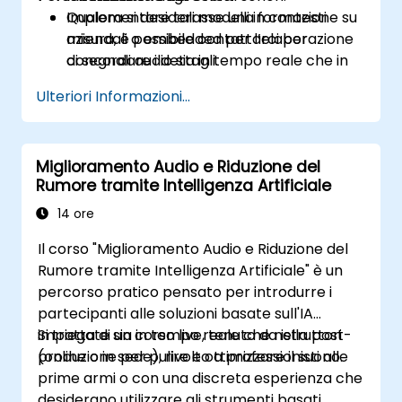
Implementare tali modelli in contesti
Qualora si desiderasse una formazione su
aziendali o embedded per l’elaborazione
misura, è possibile contattarci per
di segnali audio sia in tempo reale che in
concordare i dettagli.
modalità batch.
Ulteriori Informazioni...
Miglioramento Audio e Riduzione del
Rumore tramite Intelligenza Artificiale
14 ore
Il corso "Miglioramento Audio e Riduzione del
Rumore tramite Intelligenza Artificiale" è un
percorso pratico pensato per introdurre i
partecipanti alle soluzioni basate sull'IA
impiegate sia in tempo reale che nella post-
Si tratta di un corso live, tenuto da istruttori
produzione per pulire e ottimizzare il suono.
(online o in sede), rivolto a professionisti alle
prime armi o con una discreta esperienza che
desiderano utilizzare gli strumenti basati