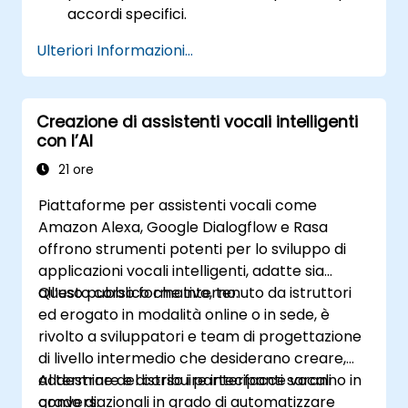
accordi specifici.
Ulteriori Informazioni...
Creazione di assistenti vocali intelligenti
con l’AI
21 ore
Piattaforme per assistenti vocali come
Amazon Alexa, Google Dialogflow e Rasa
offrono strumenti potenti per lo sviluppo di
applicazioni vocali intelligenti, adatte sia
all’uso pubblico che interno.
Questo corso formativo, tenuto da istruttori
ed erogato in modalità online o in sede, è
rivolto a sviluppatori e team di progettazione
di livello intermedio che desiderano creare,
addestrare e distribuire interfacce vocali
Al termine del corso i partecipanti saranno in
conversazionali in grado di automatizzare
grado di: