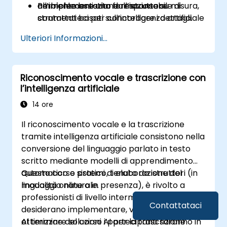
all’implementazione responsabile di
ambiente assistito dall’istruttore.
Per richiedere una formazione su misura,
strumenti basati sull’intelligenza artificiale
contattateci per concordare i dettagli.
per l’elaborazione audio.
Ulteriori Informazioni...
Riconoscimento vocale e trascrizione con
l’intelligenza artificiale
14 ore
Il riconoscimento vocale e la trascrizione
tramite intelligenza artificiale consistono nella
conversione del linguaggio parlato in testo
scritto mediante modelli di apprendimento
automatico e sistemi di elaborazione del
Questo corso pratico, tenuto da istruttori (in
linguaggio naturale.
modalità online o in presenza), è rivolto a
professionisti di livello intermedio che
Contattataci
desiderano implementare, valutare e
ottimizzare soluzioni AI per la trascrizione
Al termine del corso i partecipanti saranno in