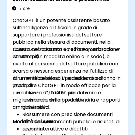
7 ore
ChatGPT è un potente assistente basato
sull’intelligenza artificiale in grado di
supportare i professionisti del settore
pubblico nella stesura di documenti, nella
ricerca, nel riassunto e nell’automatizzazione
Questo corso formativo dal vivo, tenuto da un
dei compiti.
istruttore (in modalità online o in sede), è
rivolto al personale del settore pubblico con
scarsa o nessuna esperienza nell’utilizzo di
strumenti basati sull’IA e desideroso di
Al termine del corso, i partecipanti saranno in
impiegare ChatGPT in modo efficace per la
grado di:
comunicazione, l’analisi dei dati e il
Utilizzare ChatGPT per scrivere e
miglioramento della produttività
revisionare email, promemoria e rapporti
amministrativa.
governativi.
Riassumere con precisione documenti
Modalità del corso
normativi, commenti pubblici o risultati di
ricerche.
Lezioni interattive e dibattiti.