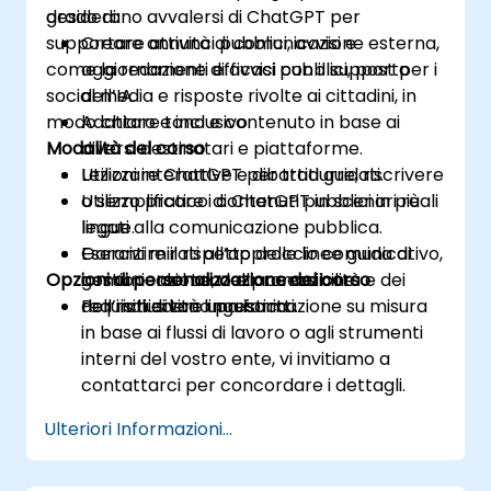
desiderano avvalersi di ChatGPT per
grado di:
supportare attività di comunicazione esterna,
Creare annunci pubblici, avvisi e
come la redazione di avvisi pubblici, post per i
aggiornamenti efficaci con il supporto
social media e risposte rivolte ai cittadini, in
dell’IA.
modo chiaro e inclusivo.
Adattare tono e contenuto in base ai
Modalità del corso
diversi destinatari e piattaforme.
Utilizzare ChatGPT per tradurre, riscrivere
Lezioni interattive e dibattiti guidati.
o semplificare i contenuti pubblici in più
Utilizzo pratico di ChatGPT in scenari reali
lingue.
legati alla comunicazione pubblica.
Garantire il rispetto delle linee guida di
Esercizi mirati all’approccio comunicativo,
Opzioni di personalizzazione del corso
comunicazione, dell’accessibilità e dei
gestione del tono e promozione
requisiti di tono prescritti.
dell’inclusività linguistica.
Per richiedere una formazione su misura
in base ai flussi di lavoro o agli strumenti
interni del vostro ente, vi invitiamo a
contattarci per concordare i dettagli.
Ulteriori Informazioni...