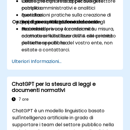
Ideare prompt efficaci per svolgere
Casistiche concrete applicabili al settore
compiti amministrativi e analitici
pubblico.
quotidiani.
Esercitazioni pratiche sulla creazione di
Opzioni di personalizzazione del corso
Applicare i principi fondamentali in
prompt e sull’implementazione degli
materia di privacy e conformità
strumenti.
Per richiedere una formazione su misura,
normativa nell’utilizzo dell’IA nel contesto
adattata ai flussi lavorativi o alle priorità
del settore pubblico.
politiche specifiche del vostro ente, non
esitate a contattarci.
Ulteriori Informazioni...
ChatGPT per la stesura di leggi e
documenti normativi
7 ore
ChatGPT è un modello linguistico basato
sull'intelligenza artificiale in grado di
supportare i team del settore pubblico nella