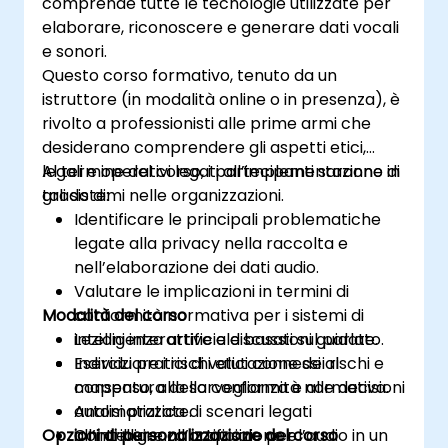
comprende tutte le tecnologie utilizzate per
elaborare, riconoscere e generare dati vocali
e sonori.
Questo corso formativo, tenuto da un
istruttore (in modalità online o in presenza), è
rivolto a professionisti alle prime armi che
desiderano comprendere gli aspetti etici,
legali e operativi legati all’implementazione di
Al termine del corso, i partecipanti saranno in
tali sistemi nelle organizzazioni.
grado di:
Identificare le principali problematiche
legate alla privacy nella raccolta e
nell’elaborazione dei dati audio.
Valutare le implicazioni in termini di
Modalità del corso
conformità normativa per i sistemi di
intelligenza artificiale basati sul parlato.
Lezioni interattive e discussioni guidate.
Individuare i rischi etici connessi al
Esercizi pratici di valutazione dei rischi e
consenso, alla sorveglianza e alle decisioni
mappatura della conformità normativa.
automatizzate.
Analisi pratica di scenari legati
Opzioni di personalizzazione del corso
Contribuire all’acquisizione e
all’intelligenza artificiale per l’audio in un