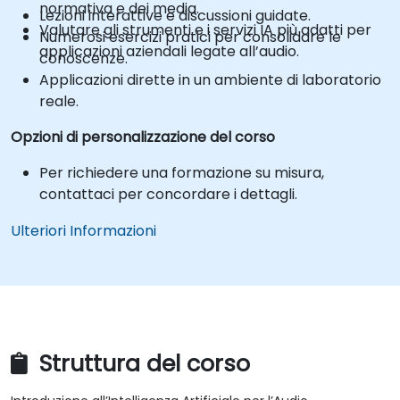
normativa e dei media.
Lezioni interattive e discussioni guidate.
Valutare gli strumenti e i servizi IA più adatti per
Numerosi esercizi pratici per consolidare le
applicazioni aziendali legate all’audio.
conoscenze.
Applicazioni dirette in un ambiente di laboratorio
reale.
Opzioni di personalizzazione del corso
Per richiedere una formazione su misura,
contattaci per concordare i dettagli.
Ulteriori Informazioni
Struttura del corso