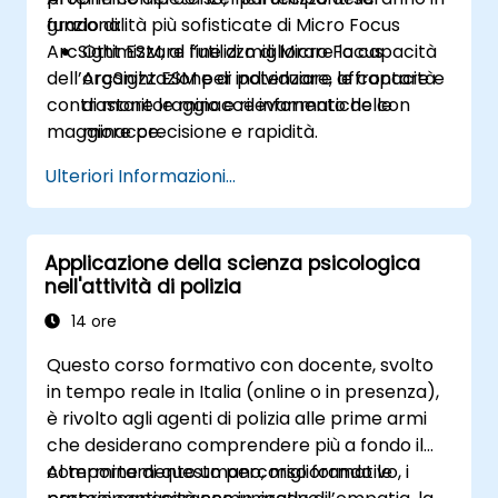
funzionalità più sofisticate di Micro Focus
grado di:
ArcSight ESM, al fine di migliorare la capacità
Ottimizzare l’utilizzo di Micro Focus
dell’organizzazione di individuare, affrontare e
ArcSight ESM per potenziare le capacità
contrastare le minacce informatiche con
di monitoraggio e rilevamento delle
maggiore precisione e rapidità.
minacce.
Creare e gestire variabili avanzate in
Ulteriori Informazioni...
ArcSight, al fine di ottimizzare i flussi di
eventi per analisi più precise.
Sviluppare ed implementare liste e regole
Applicazione della scienza psicologica
specifiche in ArcSight per una corretta
nell'attività di polizia
correlazione degli eventi e generazione di
allarmi efficaci.
14 ore
Applicare tecniche avanzate di
Questo corso formativo con docente, svolto
correlazione per identificare schemi
in tempo reale in Italia (online o in presenza),
complessi legati alle minacce
è rivolto agli agenti di polizia alle prime armi
informatiche e ridurre i falsi positivi.
che desiderano comprendere più a fondo il
comportamento umano, migliorando le
Al termine di questo percorso formativo, i