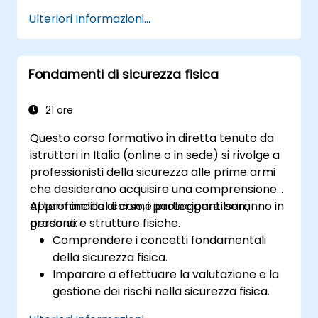
Apprendere come instaurare e
Ulteriori Informazioni...
mantenere una governance della
sicurezza efficace.
Ottenere una solida comprensione della
Fondamenti di sicurezza fisica
gestione dei rischi, della risposta agli
incidenti e della pianificazione della
continuità operativa.
21 ore
Prepararsi in modo ottimale all’esame di
Questo corso formativo in diretta tenuto da
certificazione ISSMP.
istruttori in Italia (online o in sede) si rivolge a
professionisti della sicurezza alle prime armi
che desiderano acquisire una comprensione
approfondita di come proteggere beni,
Al termine del corso, i partecipanti saranno in
persone e strutture fisiche.
grado di:
Comprendere i concetti fondamentali
della sicurezza fisica.
Imparare a effettuare la valutazione e la
gestione dei rischi nella sicurezza fisica.
Esplorare le diverse misure e tecnologie