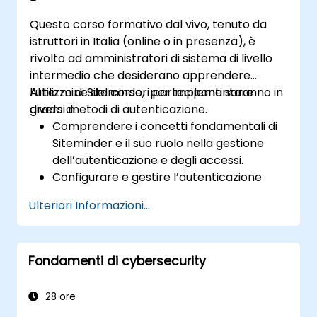
Questo corso formativo dal vivo, tenuto da
istruttori in Italia (online o in presenza), è
rivolto ad amministratori di sistema di livello
intermedio che desiderano apprendere
l’utilizzo di Siteminder per implementare
Al termine del corso, i partecipanti saranno in
diversi metodi di autenticazione.
grado di:
Comprendere i concetti fondamentali di
Siteminder e il suo ruolo nella gestione
dell’autenticazione e degli accessi.
Configurare e gestire l’autenticazione
degli utenti tramite Siteminder.
Ulteriori Informazioni...
Implementare i vari metodi di
autenticazione supportati da Siteminder.
Risolvere i problemi più comuni legati
Fondamenti di cybersecurity
all’autenticazione con Siteminder.
Integrare Siteminder con altri provider di
identità per l’autenticazione federata.
28 ore