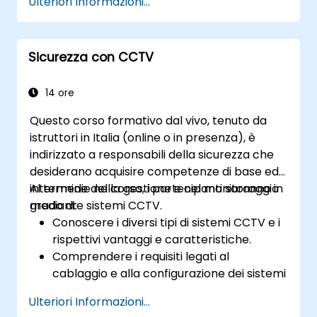
Ulteriori Informazioni...
applicabili alla sicurezza fisica.
Comprendere l’integrazione della
sicurezza fisica con altri ambiti della
Sicurezza con CCTV
sicurezza.
Sviluppare competenze nella
progettazione ed implementazione di
14 ore
piani efficaci per la sicurezza fisica.
Questo corso formativo dal vivo, tenuto da
istruttori in Italia (online o in presenza), è
indirizzato a responsabili della sicurezza che
desiderano acquisire competenze di base ed
intermedie nella gestione e nel monitoraggio
Al termine del corso, i partecipanti saranno in
mediante sistemi CCTV.
grado di:
Conoscere i diversi tipi di sistemi CCTV e i
rispettivi vantaggi e caratteristiche.
Comprendere i requisiti legati al
cablaggio e alla configurazione dei sistemi
CCTV.
Ulteriori Informazioni...
Installare, configurare e gestire in modo