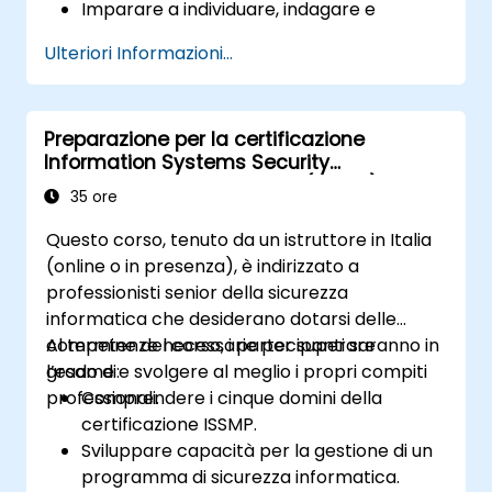
Imparare a individuare, indagare e
prevenire diverse tipologie di schemi
Ulteriori Informazioni...
fraudolenti nel settore finanziario.
Comprendere l’ambito legale riguardante
le frodi, inclusi gli elementi costitutivi della
Preparazione per la certificazione
frode stessa, le norme e le disposizioni
Information Systems Security
legislative.
Management Professional (ISSMP)
Acquisire competenze pratiche
35 ore
nell’indagine delle frodi, tra cui la raccolta
Questo corso, tenuto da un istruttore in Italia
di prove, le tecniche di interrogatorio e
(online o in presenza), è indirizzato a
l’analisi dei dati.
professionisti senior della sicurezza
Saper progettare ed implementare
informatica che desiderano dotarsi delle
programmi efficaci per prevenire e
competenze necessarie per superare
Al termine del corso, i partecipanti saranno in
contrastare le frodi all’interno delle
l’esame e svolgere al meglio i propri compiti
grado di:
organizzazioni.
professionali.
Comprendere i cinque domini della
Acquisire sicurezza e conoscenze utili per
certificazione ISSMP.
superare con successo l’esame di
Sviluppare capacità per la gestione di un
Esperto in Frodi Certificato (CFE).
programma di sicurezza informatica.