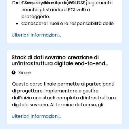
Data Security Standard (PCI DSS).
Comprendere il processo di pagamento
nonché gli standard PCI volti a
proteggerlo.
Conoscere i ruoli e le responsabilità delle
entità coinvolte nel settore dei
Ulteriori Informazioni...
pagamenti.
Avere una conoscenza approfondita dei
12 requisiti previsti dallo standard PCI DSS.
Stack di dati sovrano: creazione di
Demonstrare di possedere competenze
un’infrastruttura digitale end-to-end
riguardanti il PCI DSS e la sua applicazione
auto-ospitata
alle organizzazioni coinvolte nel ciclo delle
35 ore
transazioni.
Questo corso finale permette ai partecipanti
di progettare, implementare e gestire
dall’inizio uno stack completo di infrastruttura
digitale sovrana. Al termine del corso, gli
studenti avranno costruito una piccola
Ulteriori Informazioni...
organizzazione funzionante utilizzando
esclusivamente strumenti open source auto-