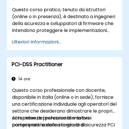
Questo corso pratico, tenuto da istruttori
(online o in presenza), è destinato a ingegneri
della sicurezza e sviluppatori di firmware che
intendono proteggere le implementazioni
OpenBMC contro eventuali accessi non
Ulteriori Informazioni...
autorizzati e modifiche illecite al firmware.
PCI-DSS Practitioner
14 ore
Questo corso professionale con docente,
disponibile in Italia (online o in sede), fornisce
una certificazione individuale agli operatori del
settore che desiderano dimostrare le proprie
competenze professionali e la loro
Al termine del percorso formativo i
comprensione dello standard di sicurezza PCI
partecipanti saranno in grado di: