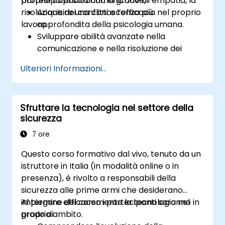
proprie capacità comunicative, l’empatia, la
partecipanti saranno in grado di:
risoluzione dei conflitti e l’efficacia nel proprio
Acquisire una conoscenza più
lavoro.
approfondita della psicologia umana.
Sviluppare abilità avanzate nella
comunicazione e nella risoluzione dei
conflitti, per interagire in modo più
Ulteriori Informazioni...
efficace con il pubblico, i colleghi e
durante le trattative.
Promuovere una maggiore
Sfruttare la tecnologia nel settore della
consapevolezza riguardo alle diverse
sicurezza
culture, migliorando così il rapporto tra
polizia e comunità e la relazione con i vari
7 ore
gruppi demografici.
Questo corso formativo dal vivo, tenuto da un
istruttore in Italia (in modalità online o in
presenza), è rivolto a responsabili della
sicurezza alle prime armi che desiderano
impiegare efficacemente la tecnologia nel
Al termine del corso i partecipanti saranno in
proprio ambito.
grado di: