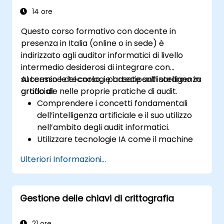
14 ore
Questo corso formativo con docente in
presenza in Italia (online o in sede) è
indirizzato agli auditor informatici di livello
intermedio desiderosi di integrare con
successo le tecnologie basate sull’intelligenza
Al termine del corso, i partecipanti saranno in
artificiale nelle proprie pratiche di audit.
grado di:
Comprendere i concetti fondamentali
dell’intelligenza artificiale e il suo utilizzo
nell’ambito degli audit informatici.
Utilizzare tecnologie IA come il machine
learning, l’elaborazione del linguaggio
Ulteriori Informazioni...
naturale (NLP) e la RPA per aumentare
l’efficienza, l’accuratezza e l’ambito degli
audit.
Gestione delle chiavi di crittografia
Effettuare valutazioni dei rischi tramite
strumenti basati sull’IA, consentendo un
monitoraggio continuo e una gestione
21 ore