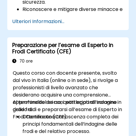
sicurezza.
Riconoscere e mitigare diverse minacce e
vulnerabilità alla sicurezza.
Ulteriori Informazioni...
Implementare e gestire soluzioni di
sicurezza efficaci.
Comprendere gli aspetti legali ed etici
Preparazione per l’esame di Esperto in
legati alle operazioni di sicurezza.
Frodi Certificato (CFE)
Prepararsi adeguatamente alla gestione
degli incidenti e al ripristino in caso di
70 ore
disastri.
Questo corso con docente presente, svolto
dal vivo in Italia (online o in sede), si rivolge a
professionisti di livello avanzato che
desiderano acquisire una comprensione
approfondita dei concetti legati all’indagine
Al termine del corso, i partecipanti saranno in
delle frodi e prepararsi all’esame di Esperto in
grado di:
Frodi Certificato (CFE).
Ottenere una conoscenza completa dei
principi fondamentali dell’indagine delle
frodi e del relativo processo.