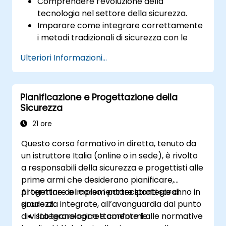
Comprendere l’evoluzione della
tecnologia nel settore della sicurezza.
Imparare come integrare correttamente
i metodi tradizionali di sicurezza con le
soluzioni tecnologiche moderne.
Ulteriori Informazioni...
Comprendere le basi della
cybersicurezza, i rischi legati ai sistemi
digitali e come proteggersi dalle minacce
Pianificazione e Progettazione della
informatiche nel contesto della sicurezza.
Sicurezza
21 ore
Questo corso formativo in diretta, tenuto da
un istruttore Italia (online o in sede), è rivolto
a responsabili della sicurezza e progettisti alle
prime armi che desiderano pianificare,
progettare e implementare strategie di
Al termine del corso i partecipanti saranno in
sicurezza integrate, all’avanguardia dal punto
grado di:
di vista tecnologico e conformi alle normative
Integrare correttamente le