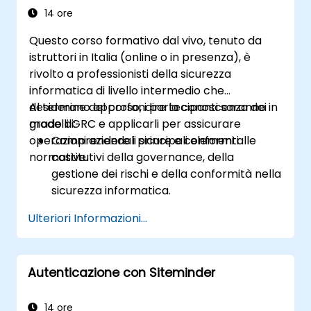
(GRC)
14 ore
Questo corso formativo dal vivo, tenuto da
istruttori in Italia (online o in presenza), è
rivolto a professionisti della sicurezza
informatica di livello intermedio che
desiderano approfondire la conoscenza dei
Al termine del corso, i partecipanti saranno in
modelli GRC e applicarli per assicurare
grado di:
operazioni aziendali sicure e conformi alle
Comprendere i principali elementi
normative.
costitutivi della governance, della
gestione dei rischi e della conformità nella
sicurezza informatica.
Eseguire valutazioni dei rischi e sviluppare
Ulteriori Informazioni...
strategie efficaci per la loro mitigazione.
Attuare misure di conformità e gestire
correttamente le esigenze normative.
Autenticazione con Siteminder
Elaborare ed applicare politiche e
procedure di sicurezza adeguate.
14 ore