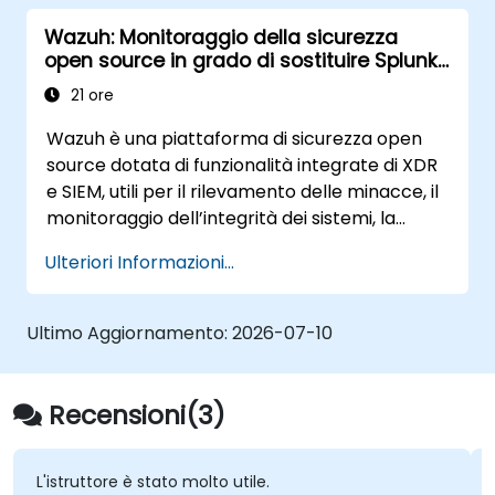
ospitati: per l’identità, la comunicazione, la
Wazuh: Monitoraggio della sicurezza
produttività, lo sviluppo, la sicurezza,
open source in grado di sostituire Splunk
l’intelligenza artificiale e il monitoraggio –
e Sentinel
tutto senza dipendere da Google, Microsoft,
21 ore
AWS né da servizi SaaS proprietari.
Wazuh è una piattaforma di sicurezza open
source dotata di funzionalità integrate di XDR
e SIEM, utili per il rilevamento delle minacce, il
monitoraggio dell’integrità dei sistemi, la
gestione degli incidenti e il rispetto della
Ulteriori Informazioni...
normativa. Aggrega i dati provenienti dagli
endpoint in un motore di analisi autogestito,
offrendo così un’alternativa credibile a Splunk
Ultimo Aggiornamento:
2026-07-10
Enterprise Security, Microsoft Sentinel e ad
altri sistemi SIEM basati sul cloud.
Recensioni(3)
re è stato molto utile.
L' impostazion