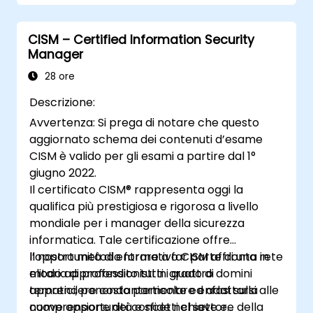
efficace i sistemi CCTV.
CISM – Certified Information Security
Manager
28 ore
Descrizione:
Avvertenza: Si prega di notare che questo
aggiornato schema dei contenuti d’esame
CISM è valido per gli esami a partire dal 1°
giugno 2022.
Il certificato CISM® rappresenta oggi la
qualifica più prestigiosa e rigorosa a livello
mondiale per i manager della sicurezza
informatica. Tale certificazione offre
l’opportunità di entrare a far parte di una rete
Il nostro metodo formativo CISM affronta in
elitaria di professionisti in grado di
modo approfondito tutti i quattro domini
apprendere costantemente ed adattarsi alle
tematici, ponendo particolare enfasi sulla
nuove opportunità e sfide nel settore della
comprensione dei concetti chiave e