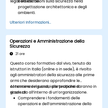
legali ed etiche.
considerazioni sulla sicurezza nella
progettazione architettonica e degli
ambienti.
Valutare minacce e vulnerabilità per
Ulteriori Informazioni...
orientare la pianificazione della sicurezza.
Sviluppare piani di sicurezza completi in
grado di affrontare diversi tipi di rischi.
Operazioni e Amministrazione della
Elaborare piani efficaci per le emergenze
Sicurezza
e la gestione delle crisi.
21 ore
Questo corso formativo dal vivo, tenuto da
istruttori in Italia (online o in sede), è rivolto
agli amministratori della sicurezza alle prime
armi che desiderano approfondire le
conoscenze riguardo alle pratiche di
Al termine del corso, i partecipanti saranno in
sicurezza all’interno di un’organizzazione.
grado di:
Comprendere i fondamenti delle
operazioni e dell’amministrazione della