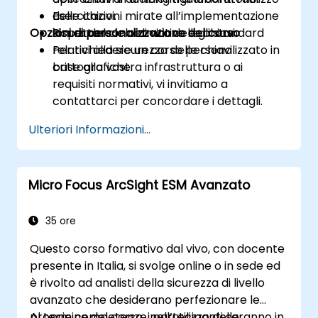
delle chiavi.
Esercitazioni mirate all’implementazione
Opzioni di personalizzazione del corso
Rispettare le normative e gli standard
sicura del ciclo di vita delle chiavi.
relativi alla sicurezza delle chiavi
Per richiedere un corso personalizzato in
crittografiche.
base alla vostra infrastruttura o ai
requisiti normativi, vi invitiamo a
contattarci per concordare i dettagli.
Ulteriori Informazioni...
Micro Focus ArcSight ESM Avanzato
35 ore
Questo corso formativo dal vivo, con docente
presente in Italia, si svolge online o in sede ed
è rivolto ad analisti della sicurezza di livello
avanzato che desiderano perfezionare le
proprie competenze nell’utilizzo delle
Al termine del corso, i partecipanti saranno in