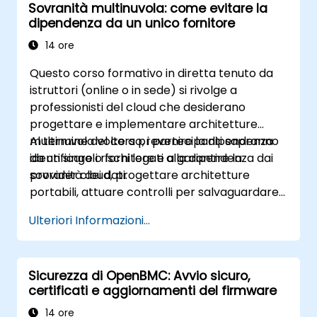
Sovranità multinuvola: come evitare la
dipendenza da un unico fornitore
14 ore
Questo corso formativo in diretta tenuto da
istruttori (online o in sede) si rivolge a
professionisti del cloud che desiderano
progettare e implementare architetture
multinuvola volte a prevenire la dipendenza
Al termine del corso, i partecipanti sapranno
da un singolo fornitore e a garantire la
identificare i rischi legati alla dipendenza dai
sovranità dei dati.
provider cloud, progettare architetture
portabili, attuare controlli per salvaguardare
la sovranità dei dati e utilizzare strumenti
Ulteriori Informazioni...
indipendenti dal cloud.
Sicurezza di OpenBMC: Avvio sicuro,
certificati e aggiornamenti del firmware
14 ore