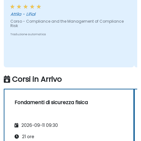
ifial
Jack - CFN
ompliance and the Management of Compliance
Corso - Micro F
Traduzione automat
utomatica
Corsi in Arrivo
Fondamenti di sicurezza fisica
2026-09-11 09:30
21 ore