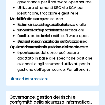
governance per il software open source.
Utilizzare strumenti SBOM e SCA per
identificare, tracciare e gestire le
Modalità del corso
dipendenze open source.
Ridurre i rischi legati alle licenze e alle
Lezioni interattive e dibattiti.
vulnerabilità di sicurezza.
Analisi di casi pratici ed esercitazioni
Facilitare l’adozione del software open
basate su scenari reali.
source massimizzando innovazione ed
Dimostrazioni pratiche sull’utilizzo di
Opzioni di personalizzazione del corso
economie di scala.
strumenti per la gestione del software
open source.
Il contenuto del corso può essere
adattato in base alle specifiche politiche
aziendali e agli strumenti utilizzati per la
gestione dell’open source. Per ulteriori
informazioni, contattateci.
Ulteriori Informazioni...
Governance, gestion dei rischi e
conformità della sicurezza informatica