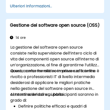
requisiti operativi e normativi
simili
Ulteriori Informazioni...
Progettare e gestire le architetture della
Operatori della sicurezza informatica,
sicurezza informatica, comprendenti
specialisti dell’assurance: tra questi
fattori umani, processuali e tecnologici
figurano CISO, CIO, CSO, responsabili della
Integrare i requisiti di sicurezza nei
Gestione del software open source (OSS)
privacy, manager dei rischi, auditor di
contratti e nelle attività svolte da terze
sicurezza e addetti alla compliance;
parti o fornitori
personale impegnato in attività di
14 ore
Pianificare, implementare e gestire la
continuità operativa o recupero da
La gestione del software open source
capacità di rilevare, indagare, rispondere
disastri; dirigenti e manager operativi
consiste nella supervisione dell’intero ciclo di
e recuperare in caso di incidenti
responsabili delle funzioni di controllo
vita dei componenti open source all’interno di
informatici, minimizzando così il loro
interno
un’organizzazione, al fine di garantirne l’utilizzo
impatto sull’attività aziendale
sicuro, conforme alle normative e efficiente.
Questo corso formativo in presenza o online è
rivolto a professionisti IT di livello intermedio
desiderosi di applicare le migliori pratiche
nella gestione del software open source in
contesti aziendali e pubblici.
Al termine del corso, i partecipanti saranno in
grado di:
Definire politiche efficaci e quadri di