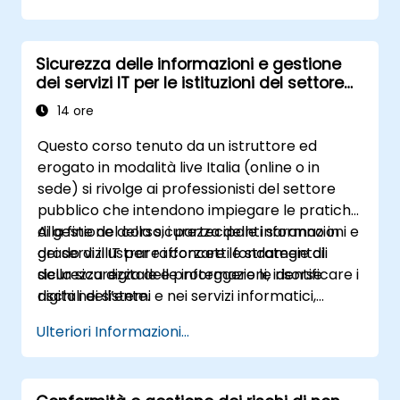
della normativa, il programma si concentra su
pratiche di codifica, strumenti utili ed esercizi
finalizzati a garantire la conformità legale e
Sicurezza delle informazioni e gestione
un’esperienza utente inclusiva per chiunque.
dei servizi IT per le istituzioni del settore
pubblico
14 ore
Questo corso tenuto da un istruttore ed
erogato in modalità live Italia (online o in
sede) si rivolge ai professionisti del settore
pubblico che intendono impiegare le pratiche
di gestione della sicurezza delle informazioni e
Alla fine del corso, i partecipanti saranno in
dei servizi IT per rafforzare le strategie di
grado di illustrare i concetti fondamentali
sicurezza digitale e proteggere le risorse
della sicurezza delle informazioni, identificare i
digitali dell’ente.
rischi nei sistemi e nei servizi informatici,
applicare misure di sicurezza concrete e
Ulteriori Informazioni...
contribuire a una fornitura sicura dei servizi IT.