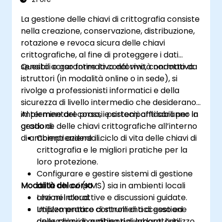
proattiva dei rischi.
La gestione delle chiavi di crittografia consiste
Integrare l’intelligenza artificiale nella
nella creazione, conservazione, distribuzione,
pianificazione, esecuzione e redazione dei
rotazione e revoca sicura delle chiavi
report di audit, potenziando così
crittografiche, al fine di proteggere i dati
l’efficacia complessiva degli audit
sensibili e garantire la conformità normativa.
Questo corso formativo dal vivo, condotto da
informatici.
istruttori (in modalità online o in sede), si
rivolge a professionisti informatici e della
sicurezza di livello intermedio che desiderano
implementare prassi e sistemi affidabili per la
Al termine del corso, i partecipanti saranno in
gestione delle chiavi crittografiche all’interno
grado di:
di ambienti aziendali.
Comprendere il ciclo di vita delle chiavi di
crittografia e le migliori pratiche per la
loro protezione.
Configurare e gestire sistemi di gestione
Modalità del corso
delle chiavi (KMS) sia in ambienti locali
che nel cloud.
Lezioni interattive e discussioni guidate.
Implementare controlli di accesso ed
Utilizzo pratico di strumenti di gestione
operazioni di auditing riguardanti l’utilizzo
delle chiavi in ambienti di laboratorio.