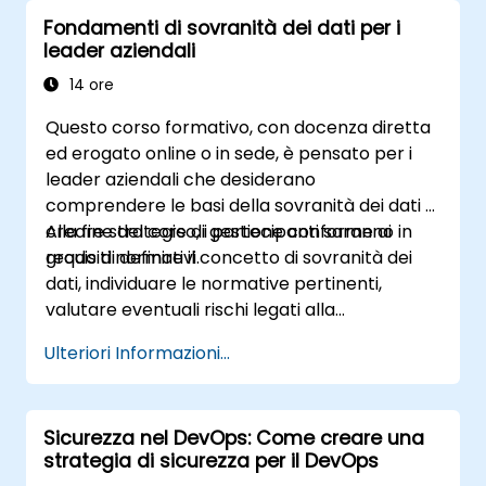
Fondamenti di sovranità dei dati per i
leader aziendali
14 ore
Questo corso formativo, con docenza diretta
ed erogato online o in sede, è pensato per i
leader aziendali che desiderano
comprendere le basi della sovranità dei dati e
creare strategie di gestione conforme ai
Alla fine del corso, i partecipanti saranno in
requisiti normativi.
grado di definire il concetto di sovranità dei
dati, individuare le normative pertinenti,
valutare eventuali rischi legati alla
compliance e implementare strumenti di
Ulteriori Informazioni...
governance per la gestione transfrontaliera
dei dati.
Sicurezza nel DevOps: Come creare una
strategia di sicurezza per il DevOps