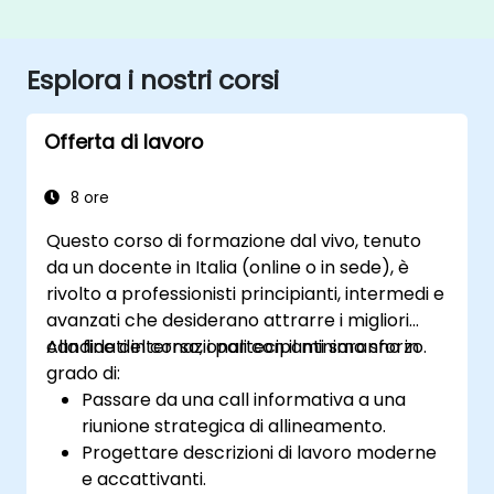
Esplora i nostri corsi
Offerta di lavoro
8 ore
Questo corso di formazione dal vivo, tenuto
da un docente in Italia (online o in sede), è
rivolto a professionisti principianti, intermedi e
avanzati che desiderano attrarre i migliori
candidati internazionali con il minimo sforzo.
Alla fine del corso, i partecipanti saranno in
grado di:
Passare da una call informativa a una
riunione strategica di allineamento.
Progettare descrizioni di lavoro moderne
e accattivanti.