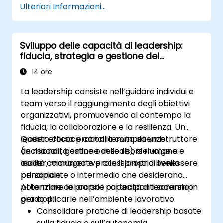
Ulteriori Informazioni...
obiettivi chiari.
Condurre conversazioni di coaching
significative e capaci di generare
Sviluppo delle capacità di leadership:
cambiamenti positivi.
fiducia, strategia e gestione del
Rispettare il Codice Etico dell’ICF nei
personale
propri interventi professionali di coaching.
14 ore
Sviluppare uno stile di coaching personale
La leadership consiste nell’guidare individui e
in armonia con i principi dell’ICF.
team verso il raggiungimento degli obiettivi
organizzativi, promuovendo al contempo la
fiducia, la collaborazione e la resilienza. Un
leader efficace concilia competenze
Questo corso pratico, tenuto da un istruttore
decisionali, gestione delle risorse umane e
(in modalità online o in sede), si rivolge a
abilità comunicative con il proprio benessere
leader, manager e professionisti di livello
personale.
principiante o intermedio che desiderano
potenziare le proprie capacità di leadership
Al termine del corso i partecipanti saranno in
per applicarle nell’ambiente lavorativo.
grado di:
Consolidare pratiche di leadership basate
sulla fiducia e sull’autonomia.