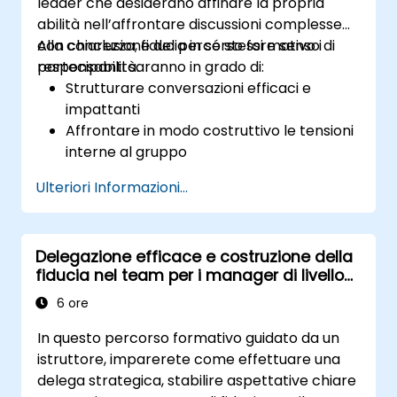
leader che desiderano affinare la propria
abilità nell’affrontare discussioni complesse
con chiarezza, fiducia in sé stessi e senso di
Alla conclusione del percorso formativo i
responsabilità.
partecipanti saranno in grado di:
Strutturare conversazioni efficaci e
impattanti
Affrontare in modo costruttivo le tensioni
interne al gruppo
Rafforzare la fiducia reciproca e il senso di
Ulteriori Informazioni...
responsabilità all’interno del team
Mantenere un approccio diretto e deciso
anche sotto pressione
Delegazione efficace e costruzione della
fiducia nel team per i manager di livello
intermedio
6 ore
In questo percorso formativo guidato da un
istruttore, imparerete come effettuare una
delega strategica, stabilire aspettative chiare