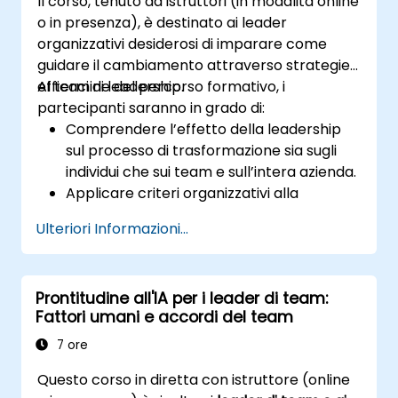
Il corso, tenuto da istruttori (in modalità online
o in presenza), è destinato ai leader
organizzativi desiderosi di imparare come
guidare il cambiamento attraverso strategie
efficaci di leadership.
Al termine del percorso formativo, i
partecipanti saranno in grado di:
Comprendere l’effetto della leadership
sul processo di trasformazione sia sugli
individui che sui team e sull’intera azienda.
Applicare criteri organizzativi alla
pianificazione del cambiamento.
Ulteriori Informazioni...
Guidare con successo il mutamento
organizzativo grazie a una guida
manageriale efficace.
Prontitudine all'IA per i leader di team:
Fattori umani e accordi del team
7 ore
Questo corso in diretta con istruttore (online