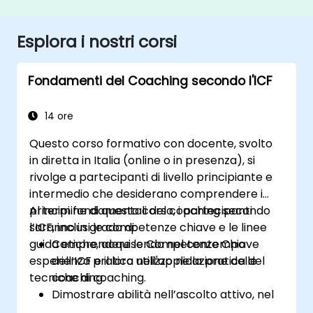
Esplora i nostri corsi
Fondamenti del Coaching secondo l'ICF
14 ore
Questo corso formativo con docente, svolto
in diretta in Italia (online o in presenza), si
rivolge a partecipanti di livello principiante e
intermedio che desiderano comprendere i
principi fondamentali del coaching secondo
Al termine di questo corso, i partecipanti
l’ICF, inclusi le competenze chiave e le linee
saranno in grado di:
guida etiche, acquisendo nel contempo
Comprendere le Competenze Chiave
esperienza pratica nell'applicazione delle
dell’ICF e il loro utilizzo nella pratica del
tecniche di coaching.
coaching.
Dimostrare abilità nell’ascolto attivo, nel
porre domande efficaci e nell’individuare