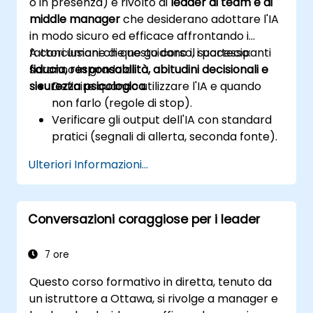
o in presenza) è rivolto ai
leader di team e ai
middle manager
che desiderano adottare l'IA
in modo sicuro ed efficace affrontando i
fattori umani che ne guidano il successo:
A conclusione di questo corso, i partecipanti
fiducia, responsabilità, abitudini decisionali e
saranno in grado di:
sicurezza psicologica
Definire quando utilizzare l'IA e quando
.
non farlo (regole di stop).
Verificare gli output dell'IA con standard
pratici (segnali di allerta, seconda fonte).
Stabilire responsabilità e trigger di
Ulteriori Informazioni...
escalation.
Costruire accordi di team e un piano di
adozione a 30 giorni.
Conversazioni coraggiose per i leader
7 ore
Questo corso formativo in diretta, tenuto da
un istruttore a Ottawa, si rivolge a manager e