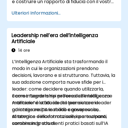
e costruire un rapporto di fiducia con il vostro
team. Rivolto ai manager intermedi, il corso
Ulteriori Informazioni...
illustra le barriere alla delega, tecniche
pratiche per l’assegnazione dei compiti,
modelli organizzativi della responsabilità
Leadership nell’era dell’Intelligenza
nonché metodi efficaci per rafforzare la
Artificiale
fiducia.
14 ore
L’Intelligenza Artificiale sta trasformando il
modo in cui le organizzazioni prendono
decisioni, lavorano e si strutturano. Tuttavia, la
sua adozione comporta nuove sfide per i
leader: come decidere quando utilizzarla,
come integrarla nei processi aziendali, come
Il corso “Leadership nell’era dell’Intelligenza
mantenere la fiducia del team e come
Artificiale” è stato ideato per aiutare i leader
garantire responsabilità e governance.
ad integrare l’IA in modo consapevole,
strategico e incentrato sull’essere umano,
Al termine della formazione, i partecipanti
combinando strumenti pratici basati sull’IA
saranno in grado di: