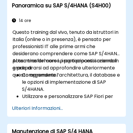
Panoramica su SAP S/4HANA (S4H00)
materiali e dei fornitori.
Eseguire le operazioni di acquisto, come la
creazione di richieste di acquisto, ordini
14 ore
d’acquisto e registrazioni di merce in
Questo training dal vivo, tenuto da istruttori in
entrata.
Italia (online o in presenza), è pensato per
Analizzare i dati sugli acquisti tramite le
professionisti IT alle prime armi che
applicazioni SAP Fiori e gli indicatori di
desiderano comprendere come SAP S/4HANA
prestazione chiave relativi
possa trasformare i propri processi aziendali
Al termine del corso, i partecipanti saranno in
all’approvvigionamento.
e prepararsi ad approfondire ulteriormente
grado di:
questo argomento.
Comprendere l’architettura, il database e
le opzioni di implementazione di SAP
S/4HANA.
Utilizzare e personalizzare SAP Fiori per
migliorare l’esperienza utente.
Ulteriori Informazioni...
Riconoscere i principali miglioramenti nei
processi finanziari, logistici e in altri moduli
del sistema.
Manutenzione di SAP S/4 HANA
Comprendere gli aspetti legati