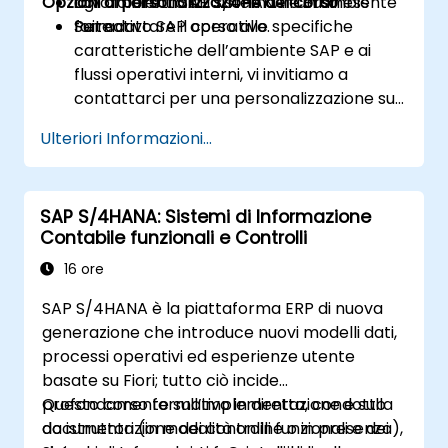
Opzioni di personalizzazione del corso
agli ambienti SAP S/4HANA e Business
Lavoro diretto sul sistema in un ambiente
Suite.
formativo SAP operativo.
Per adattare il corso alle specifiche
caratteristiche dell’ambiente SAP e ai
flussi operativi interni, vi invitiamo a
contattarci per una personalizzazione su
misura.
Ulteriori Informazioni...
SAP S/4HANA: Sistemi di Informazione
Contabile funzionali e Controlli
16 ore
SAP S/4HANA è la piattaforma ERP di nuova
generazione che introduce nuovi modelli dati,
processi operativi ed esperienze utente
basate su Fiori; tutto ciò incide
profondamente sull’implementazione e sulla
Questo corso formativo in diretta, condotto
documentazione dei controlli funzionali e dei
da istruttori (in modalità online o in presenza),