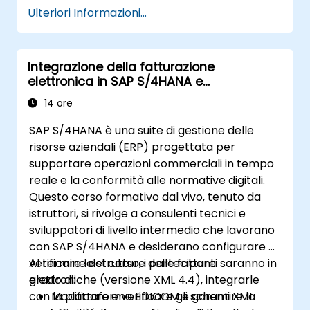
Ulteriori Informazioni...
Integrazione della fatturazione
elettronica in SAP S/4HANA e
configurazione XML
14 ore
SAP S/4HANA è una suite di gestione delle
risorse aziendali (ERP) progettata per
supportare operazioni commerciali in tempo
reale e la conformità alle normative digitali.
Questo corso formativo dal vivo, tenuto da
istruttori, si rivolge a consulenti tecnici e
sviluppatori di livello intermedio che lavorano
con SAP S/4HANA e desiderano configurare e
verificare le strutture delle fatture
Al termine del corso, i partecipanti saranno in
elettroniche (versione XML 4.4), integrarle
grado di:
con la piattaforma EDICOM e garantire la
Modificare e verificare gli schemi XML