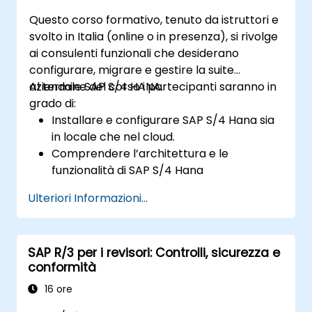
pagamenti.
Questo corso formativo, tenuto da istruttori e
svolto in Italia (online o in presenza), si rivolge
ai consulenti funzionali che desiderano
configurare, migrare e gestire la suite
aziendale SAP S/4 HANA.
Al termine del corso i partecipanti saranno in
grado di:
Installare e configurare SAP S/4 Hana sia
in locale che nel cloud.
Comprendere l’architettura e le
funzionalità di SAP S/4 Hana
Eseguire la migrazione dalle versioni
Ulteriori Informazioni...
precedenti della suite aziendale SAP alle
nuove piattaforme SAP S/4 Hana
Comprendere i meccanismi di sicurezza
SAP R/3 per i revisori: Controlli, sicurezza e
implementati in SAP S/4 Hana
conformità
Migliorare la mobilità delle applicazioni
SAP utilizzando SAP Fiori
16 ore
Effettuare test, debug e distribuzione di