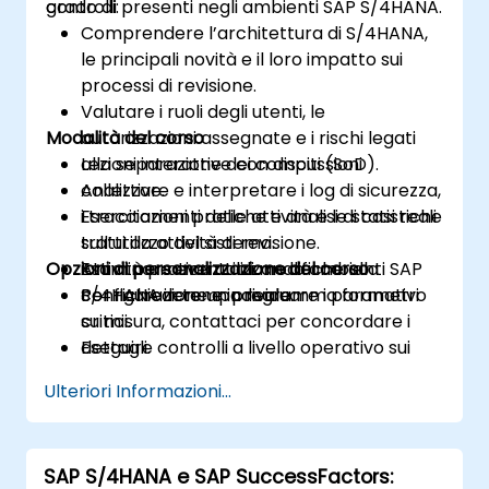
controlli presenti negli ambienti SAP S/4HANA.
grado di:
Comprendere l’architettura di S/4HANA,
le principali novità e il loro impatto sui
processi di revisione.
Valutare i ruoli degli utenti, le
Modalità del corso
autorizzazioni assegnate e i rischi legati
alla separazione dei compiti (SoD).
Lezioni interattive con discussioni
Analizzare e interpretare i log di sicurezza,
collettive.
i tracciamenti delle attività e le statistiche
Esercitazioni pratiche e analisi di casi reali
sull’utilizzo del sistema.
tratti da attività di revisione.
Opzioni di personalizzazione del corso
Esaminare eventuali modifiche alla
Attività pratica utilizzando ambienti SAP
configurazione e individuare i parametri
S/4HANA in tempo reale.
Per richiedere un programma formativo
critici.
su misura, contattaci per concordare i
Eseguire controlli a livello operativo sui
dettagli.
moduli FI, MM, SD e BP.
Ulteriori Informazioni...
Documentare le evidenze di revisione e
redigere report strutturati e chiari.
SAP S/4HANA e SAP SuccessFactors: