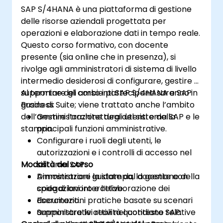
SAP S/4HANA è una piattaforma di gestione
delle risorse aziendali progettata per
operazioni e elaborazione dati in tempo reale.
Questo corso formativo, con docente
presente (sia online che in presenza), si
rivolge agli amministratori di sistema di livello
intermedio desiderosi di configurare, gestire e
supportare gli ambienti SAP S/4HANA e SAP
Al termine del corso i partecipanti saranno in
Business Suite; viene trattato anche l’ambito
grado di:
dell’amministrazione degli utenti e della
Gestire l’architettura del sistema SAP e le
stampa.
principali funzioni amministrative.
Configurare i ruoli degli utenti, le
autorizzazioni e i controlli di accesso nel
Modalità del corso
sistema SAP.
Amministrare la stampa, la gestione della
Dimostrazioni guidate dal docente con
coda di lavoro e l’elaborazione dei
spiegazioni interattive.
documenti.
Esercitazioni pratiche basate su scenari
Supportare le attività quotidiane relative
amministrativi reali nel contesto SAP.