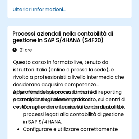
produzione, come la distinta base, i centri
Ulteriori Informazioni...
di lavoro e le versioni produttive.
Effettuare pianificazione della produzione,
pianificazione dei requisiti materiali e
Processi aziendali nella contabilità di
programmazione delle capacità in SAP
gestione in SAP S/4HANA (S4F20)
S/4HANA.
Eseguire e monitorare gli ordini di
21 ore
produzione, inclusa la gestione della
Questo corso in formato live, tenuto da
qualità e il controllo sul campo produttivo.
istruttori Italia (online o presso la sede), è
Analizzare i dati di produzione e generare
rivolto a professionisti a livello intermedio che
report utili per le decisioni imprenditoriali
desiderano acquisire competenze
grazie agli strumenti integrati in SAP
approfondite sui processi interni di reporting
Al termine del percorso formativo i
S/4HANA.
e controllo, sugli elementi di costo, sui centri di
partecipanti saranno in grado di:
costo, sugli ordini interni e sui centri di profitto.
Comprendere i concetti fondamentali e i
processi legati alla contabilità di gestione
in SAP S/4HANA.
Configurare e utilizzare correttamente
centri di costo, ordini interni, centri di