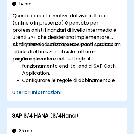
14 ore
Questo corso formativo dal vivo in Italia
(online o in presenza) è pensato per
professionisti finanziari di livello intermedio e
utenti SAP che desiderano implementare,
configurare ed utilizzare SAP Cash Application
Al termine del corso i partecipanti saranno in
al fine di ottimizzare il ciclo fattura-
grado di:
pagamento.
Comprendere nel dettaglio il
funzionamento end-to-end di SAP Cash
Application.
Configurare le regole di abbinamento e
sfruttare l’apprendimento automatico
Ulteriori Informazioni...
per automatizzare i processi di
pagamento.
Integrare SAP Cash Application con i
SAP S/4 HANA (S/4Hana)
componenti principali di SAP S/4HANA.
Monitorare, analizzare e ottimizzare le
prestazioni del sistema di applicazione dei
35 ore