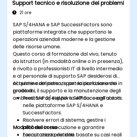
Support tecnico e risoluzione dei problemi
21 ore
SAP S/4HANA e SAP SuccessFactors sono
piattaforme integrate che supportano le
operazioni aziendali moderne e la gestione
delle risorse umane.
Questo corso di formazione dal vivo, tenuto
da istruttori (in modalità online o in presenza),
è rivolto a professionisti IT di livello intermedio
e al personale di supporto SAP desiderosi di
acquisire competenze per la risoluzione dei
Al termine del corso, i partecipanti saranno in
problemi, il supporto e la manutenzione degli
grado di:
ambienti SAP S/4HANA e SAP SuccessFactors.
Prestare un supporto efficace agli utenti
nelle piattaforme SAP S/4HANA e
SuccessFactors.
Risolvere errori di sistema, gestire i
Modalità del corso
processi in esecuzione e garantire
l’accuratezza dei dati.
Esercitazioni pratiche basate su casi reali