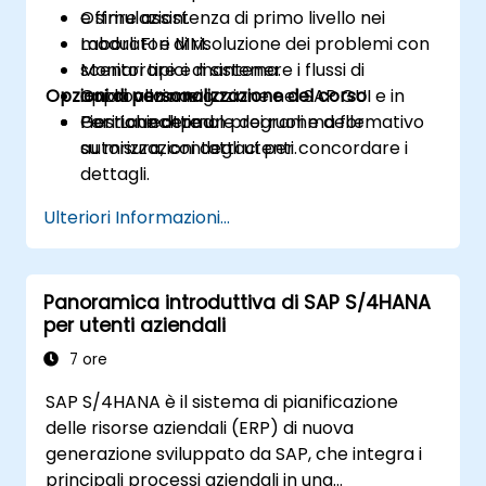
Offrire assistenza di primo livello nei
e simulazioni.
moduli FI e MM.
Laboratori di risoluzione dei problemi con
Monitorare e mantenere i flussi di
scenari tipici di sistema.
Opzioni di personalizzazione del corso
approvazione.
Guida alla navigazione nel SAP GUI e in
Gestione ottimale dei ruoli e delle
Fiori Launchpad.
Per richiedere un programma formativo
autorizzazioni degli utenti.
su misura, contattaci per concordare i
dettagli.
Ulteriori Informazioni...
Panoramica introduttiva di SAP S/4HANA
per utenti aziendali
7 ore
SAP S/4HANA è il sistema di pianificazione
delle risorse aziendali (ERP) di nuova
generazione sviluppato da SAP, che integra i
principali processi aziendali in una