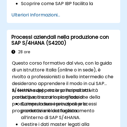
Scoprire come SAP IBP facilita la
pianificazione integrata della catena di
Ulteriori Informazioni...
approvvigionamento.
Esplorare i vari moduli di SAP IBP e le loro
funzionalità principali.
Processi aziendali nella produzione con
Acquisire dimestichezza con l’interfaccia
SAP S/4HANA (S4200)
utente e gli strumenti messi a disposizione
da SAP IBP.
28 ore
Questo corso formativo dal vivo, con la guida
di un istruttore Italia (online o in sede), è
rivolto a professionisti a livello intermedio che
desiderano apprendere il modo in cui SAP
S/4HANA supporta le principali attività
Al termine del percorso formativo i
produttive, tra cui la pianificazione della
partecipanti saranno in grado di:
produzione, la sua esecuzione e la
Comprendere i principali processi
programmazione dettagliata.
produttivi e il loro funzionamento
all’interno di SAP S/4HANA.
Gestire i dati master legati alla