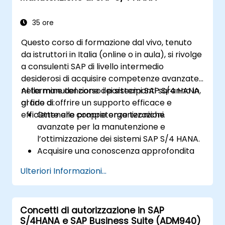
all’integrazione, all’analisi dei dati e alle
future innovazioni utili per le
35 ore
implementazioni SAP.
Questo corso di formazione dal vivo, tenuto
da istruttori in Italia (online o in aula), si rivolge
a consulenti SAP di livello intermedio
desiderosi di acquisire competenze avanzate
nella manutenzione dei sistemi SAP S/4 HANA,
Al termine del corso i partecipanti saranno in
al fine di offrire un supporto efficace e
grado di:
efficiente alle proprie organizzazioni.
Ottenere competenze tecniche
avanzate per la manutenzione e
l’ottimizzazione dei sistemi SAP S/4 HANA.
Acquisire una conoscenza approfondita
dei moduli FI, CO, MM, SD, QM, CS e PS per
Ulteriori Informazioni...
una gestione completa del sistema.
Gestire in modo efficace i punti di
integrazione tra i vari moduli SAP e
Concetti di autorizzazione in SAP
risolvere eventuali problemi.
S/4HANA e SAP Business Suite (ADM940)
Conoscere le migliori pratiche in materia