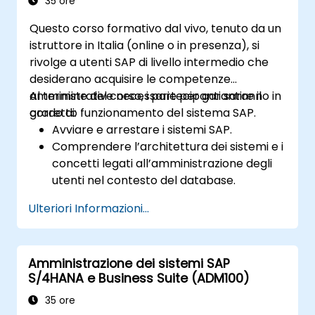
35 ore
Questo corso formativo dal vivo, tenuto da un
istruttore in Italia (online o in presenza), si
rivolge a utenti SAP di livello intermedio che
desiderano acquisire le competenze
amministrative necessarie per garantire il
Al termine del corso, i partecipanti saranno in
corretto funzionamento del sistema SAP.
grado di:
Avviare e arrestare i sistemi SAP.
Comprendere l’architettura dei sistemi e i
concetti legati all’amministrazione degli
utenti nel contesto del database.
Configurare i sistemi e creare destinazioni
Ulteriori Informazioni...
RFC.
Pianificare e monitorare i processi in
background.
Amministrazione dei sistemi SAP
S/4HANA e Business Suite (ADM100)
35 ore