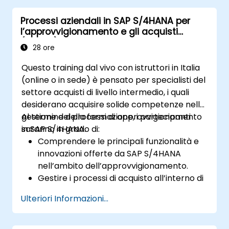
commerciali come ordini di vendita,
Processi aziendali in SAP S/4HANA per
preventivi e resi, nonché a configurare i
l’approvvigionamento e gli acquisti
diversi tipi di documenti e le categorie di
(S4500)
articoli.
28 ore
Gestire la fatturazione e l’emissione delle
Questo training dal vivo con istruttori in Italia
bollette.
(online o in sede) è pensato per specialisti del
Saper utilizzare le funzionalità di analisi
settore acquisti di livello intermedio, i quali
integrate in SAP S/4HANA per monitorare
desiderano acquisire solide competenze nella
e migliorare le prestazioni commerciali,
gestione dei processi di approvvigionamento
Al termine della formazione, i partecipanti
avvalendosi di report standard e
in SAP S/4HANA.
saranno in grado di:
indicatori chiave di performance.
Comprendere le principali funzionalità e
innovazioni offerte da SAP S/4HANA
nell’ambito dell’approvvigionamento.
Gestire i processi di acquisto all’interno di
SAP S/4HANA, compresi quelli basati su
Ulteriori Informazioni...
scorte o sul consumo effettivo.
Amministrare i dati maestri legati agli
acquisti, inclusi i dati anagrafici dei