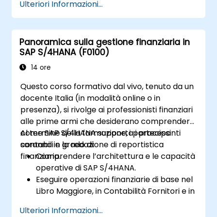
Ulteriori Informazioni...
profitto nonché l’analisi della redditività.
Divenire esperti nell’utilizzo delle
applicazioni SAP Fiori per la generazione
Panoramica sulla gestione finanziaria in
di report finanziari e gestionali.
SAP S/4HANA (F0100)
14 ore
Questo corso formativo dal vivo, tenuto da un
docente Italia (in modalità online o in
presenza), si rivolge ai professionisti finanziari
alle prime armi che desiderano comprendere
come SAP S/4HANA supporta i processi
Al termine della formazione, i partecipanti
contabili e la redazione di reportistica
saranno in grado di:
finanziaria.
Comprendere l’architettura e le capacità
operative di SAP S/4HANA.
Eseguire operazioni finanziarie di base nel
Libro Maggiore, in Contabilità Fornitori e in
Contabilità Clienti.
Ulteriori Informazioni...
Gestire centri di costo, centri di profitto