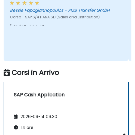
ssie Papagiannopoulos - PMB Transfer GmbH
Lungelo
so - SAP S/4 HANA SD (Sales and Distribution)
Corso -
duzione automatica
Traduzion
Corsi in Arrivo
SAP Cash Application
2026-09-14 09:30
14 ore