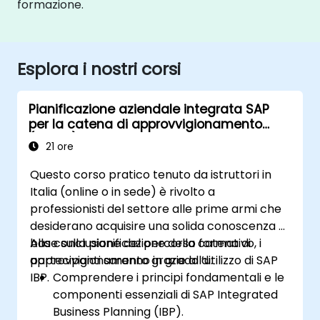
formazione.
Esplora i nostri corsi
Pianificazione aziendale integrata SAP
per la catena di approvvigionamento
(IBP100)
21 ore
Questo corso pratico tenuto da istruttori in
Italia (online o in sede) è rivolto a
professionisti del settore alle prime armi che
desiderano acquisire una solida conoscenza di
base sulla pianificazione della catena di
Alla conclusione del percorso formativo, i
approvvigionamento grazie all’utilizzo di SAP
partecipanti saranno in grado di:
IBP.
Comprendere i principi fondamentali e le
componenti essenziali di SAP Integrated
Business Planning (IBP).