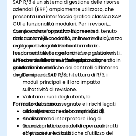
SAP R/3 è un sistema di gestione delle risorse
SAP S/4 Hana in ambiente produttivo
aziendali (ERP) ampiamente utilizzato, che
Scoprire come integrare SAP S/4 con SAP
presenta una interfaccia grafica classica SAP
S/4 Cloud per ottenere una soluzione
GUI e funzionalità modulari. Per i revisori,
aziendale completa.
comprendere approfonditamente i
Questo corso formativo in presenza, tenuto
meccanismi di controllo, le misure di sicurezza
da istruttori (in modalità online o in aula), si
e gli aspetti legati alla conformità è
rivolge a revisori di livello intermedio,
fondamentale per garantire una gestione
responsabili della conformità e professionisti
efficace dei rischi e un’adeguata azione di
SAP che desiderano effettuare audit,
Al termine del corso i partecipanti saranno in
controllo interno.
valutazioni e verifiche dei controlli all’interno
grado di:
degli ambienti SAP R/3.
Comprendere l’architettura di R/3, i
moduli principali e il loro impatto
sull’attività di revisione.
Valutare i ruoli degli utenti, le
Formato del corso
autorizzazioni assegnate e i rischi legati
alla separazione dei compiti (SoD).
Lezioni interattive con momenti di
Analizzare ed interpretare i log di
discussione.
sicurezza, le tracce delle operazioni
Esercizi pratici e analisi di casi reali tratti
effettuate e le statistiche d’utilizzo del
da procedure di audit.