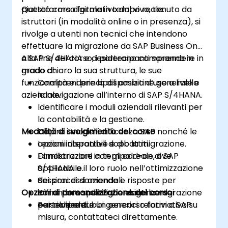
piattaforma digitale in tempo reale.
Questo corso formativo dal vivo, tenuto da
istruttori (in modalità online o in presenza), si
rivolge a utenti non tecnici che intendono
effettuare la migrazione da SAP Business One
a SAP S/4HANA e desiderano comprendere in
Alla fine del corso, i partecipanti saranno in
modo chiaro la sua struttura, le sue
grado di:
funzionalità e i principali ambiti d’uso a livello
Comprendere la disposizione generale e
aziendale.
la navigazione all’interno di SAP S/4HANA.
Identificare i moduli aziendali rilevanti per
la contabilità e la gestione.
Modalità di svolgimento del corso
Capire i modelli di licenza SAP nonché le
opzioni disponibili dopo la migrazione.
Lezioni interattive e dibattiti.
Familiarizzare con gli add-on di SAP
Dimostrazioni in tempo reale, ove
S/4HANA e il loro ruolo nell’ottimizzazione
applicabile.
dei processi aziendali.
Sessioni di domande e risposte per
Opzioni di personalizzazione del corso
Porre domande riguardanti la migrazione
affrontare specifiche esigenze dei
e risolvere dubbi generici relativi a SAP.
partecipanti.
Per richiedere un percorso formativo su
misura, contattateci direttamente.