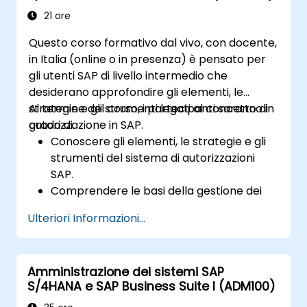
di manutenzione sistemica, ottimizzazione
21 ore
delle prestazioni e risoluzione dei
Questo corso formativo dal vivo, con docente,
problemi.
in Italia (online o in presenza) è pensato per
Sviluppare la capacità di creare e
gli utenti SAP di livello intermedio che
interpretare report finanziari, operativi e
desiderano approfondire gli elementi, le
progettuali avanzati.
strategie e gli strumenti legati al concetto di
Al termine del corso, i partecipanti saranno in
autorizzazione in SAP.
grado di:
Conoscere gli elementi, le strategie e gli
strumenti del sistema di autorizzazioni
SAP.
Comprendere le basi della gestione dei
ruoli.
Ulteriori Informazioni...
Utilizzare la gestione dei ruoli per creare
ed assegnare autorizzazioni.
Amministrazione dei sistemi SAP
S/4HANA e SAP Business Suite I (ADM100)