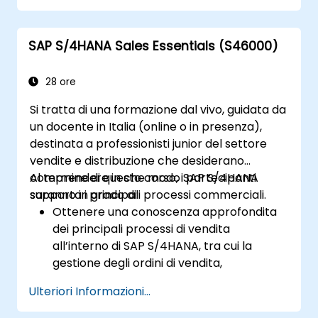
ed ordini interni.
Comprendere i processi integrati di
SAP S/4HANA Sales Essentials (S46000)
pianificazione finanziaria in SAP S/4HANA.
Svolgere compiti contabili fondamentali
quali la chiusura periodica, la redazione di
28 ore
report e l’analisi all’interno di SAP
Si tratta di una formazione dal vivo, guidata da
S/4HANA.
un docente in Italia (online o in presenza),
destinata a professionisti junior del settore
vendite e distribuzione che desiderano
comprendere in che modo SAP S/4HANA
Al termine di questo corso, i partecipanti
supporta i principali processi commerciali.
saranno in grado di:
Ottenere una conoscenza approfondita
dei principali processi di vendita
all’interno di SAP S/4HANA, tra cui la
gestione degli ordini di vendita,
l’elaborazione delle spedizioni, il trasporto
Ulteriori Informazioni...
e la fatturazione.
Imparare a creare e gestire documenti