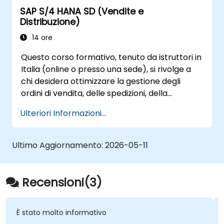
SAP S/4 HANA SD (Vendite e
Distribuzione)
14 ore
Questo corso formativo, tenuto da istruttori in
Italia (online o presso una sede), si rivolge a
chi desidera ottimizzare la gestione degli
ordini di vendita, delle spedizioni, della
fatturazione e dell’emissione di documenti
Ulteriori Informazioni...
relativi ai prodotti e servizi della propria
azienda.
Ultimo Aggiornamento:
2026-05-11
Recensioni(3)
stato molto informativo
Era dire