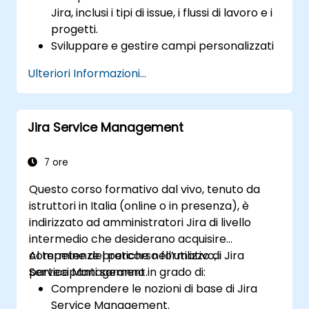
Jira, inclusi i tipi di issue, i flussi di lavoro e i
progetti.
Sviluppare e gestire campi personalizzati
per raccogliere ed organizzare dati in
Ulteriori Informazioni...
modo efficiente.
Ottimizzare i processi legati ai moduli per
diversi tipi di progetti e team.
Jira Service Management
7 ore
Questo corso formativo dal vivo, tenuto da
istruttori in Italia (online o in presenza), è
indirizzato ad amministratori Jira di livello
intermedio che desiderano acquisire
competenze pratiche nell’utilizzo di Jira
Al termine del percorso formativo, i
Service Management.
partecipanti saranno in grado di:
Comprendere le nozioni di base di Jira
Service Management.