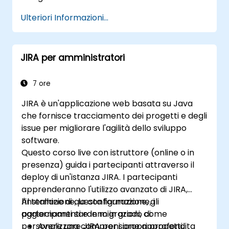
esterne durante lo sviluppo del progetto.
Ulteriori Informazioni...
Conoscere in ogni dettaglio tutte le
cerimonie previste da Scrum.
Eseguire correttamente le attività
JIRA per amministratori
secondo i principi di Scrum.
Affrontare l’esame di certificazione
Certified Scrum Master (CSM) con piena
7 ore
fiducia in sé stessi.
JIRA è un'applicazione web basata su Java
che fornisce tracciamento dei progetti e degli
issue per migliorare l'agilità dello sviluppo
software.
Questo corso live con istruttore (online o in
presenza) guida i partecipanti attraverso il
deploy di un'istanza JIRA. I partecipanti
apprenderanno l'utilizzo avanzato di JIRA,
l'installazione, la configurazione, gli
Al termine di questa formazione, i
aggiornamenti e le migrazioni, come
partecipanti saranno in grado di:
personalizzare JIRA per i propri progetti,
Avere una comprensione approfondita