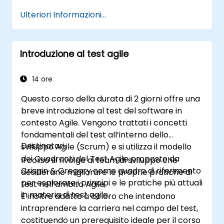
cliente, qualora disponibile).
Ulteriori Informazioni...
Introduzione al test agile
14 ore
Questo corso della durata di 2 giorni offre una
breve introduzione al test del software in
contesto Agile. Vengono trattati i concetti
fondamentali del test all’interno dello
Destinatari
sviluppo Agile (Scrum) e si utilizza il modello
dei Quadranti del Test Agile proposto da
Il corso si rivolge ai team di sviluppo che
Crispin & Gregory come quadro di riferimento
desiderano migliorare le proprie pratiche di
per esplorare i principi e le pratiche più attuali
test nell’ambito Agile.
in materia di test agile.
È inoltre adatto a coloro che intendono
intraprendere la carriera nel campo del test,
costituendo un prerequisito ideale per il corso