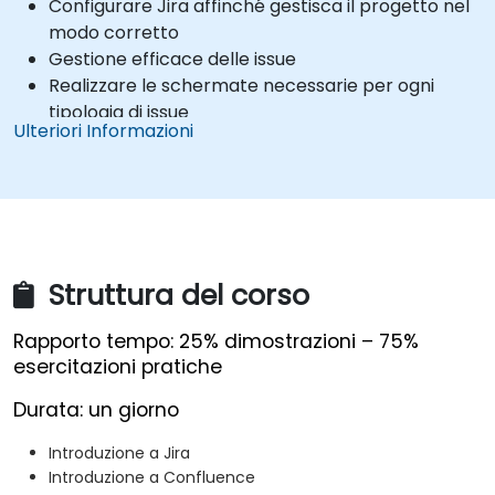
Configurare Jira affinché gestisca il progetto nel
modo corretto
Gestione efficace delle issue
Realizzare le schermate necessarie per ogni
tipologia di issue
Ulteriori Informazioni
Creare e comprendere l’interazione tra flussi di
lavoro e board
Eseguire ricerche e analisi sia semplici che
avanzate
Generare e valutare report utili al team e alla
direzione aziendale
Struttura del corso
Rapporto tempo: 25% dimostrazioni – 75%
esercitazioni pratiche
Durata: un giorno
Introduzione a Jira
Introduzione a Confluence