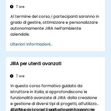
7 ore
Al termine del corso, i partecipanti saranno in
grado di gestire, ottimizzare e personalizzare
autonomamente JIRA nell’ambiente
aziendale.
Ulteriori Informazioni...
JIRA per utenti avanzati
7 ore
In questo corso formativo guidato da
istruttore in Italia, si approfondiscono le
funzionalità avanzate di JIRA: dalla creazione
e gestione di diversi tipi di progetti, all’utilizzo
di JIRA per progetti agili, alla configurazione
Alla fine del corso, i partecipanti saranno in