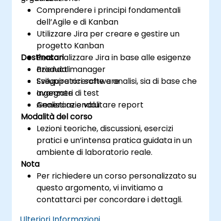
Comprendere i principi fondamentali
dell’Agile e di Kanban
Utilizzare Jira per creare e gestire un
progetto Kanban
Destinatari
Personalizzare Jira in base alle esigenze
aziendali
Product manager
Eseguire ricerche e analisi, sia di base che
Sviluppatori software
avanzate
Ingegneri di test
Generare e valutare report
Analisti aziendali
Modalità del corso
Lezioni teoriche, discussioni, esercizi
pratici e un’intensa pratica guidata in un
ambiente di laboratorio reale.
Nota
Per richiedere un corso personalizzato su
questo argomento, vi invitiamo a
contattarci per concordare i dettagli.
Ulteriori Informazioni...