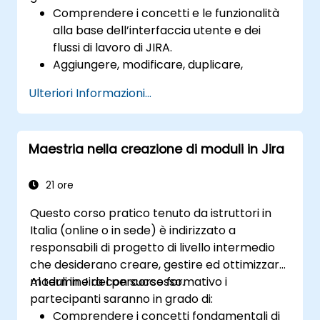
Comprendere i concetti e le funzionalità
alla base dell’interfaccia utente e dei
flussi di lavoro di JIRA.
Aggiungere, modificare, duplicare,
collegare e stabilire la priorità delle issue.
Ulteriori Informazioni...
Far progredire le issue attraverso l’intero
ciclo di lavoro.
Eseguire ricerche efficaci.
Maestria nella creazione di moduli in Jira
Gestire e personalizzare schermate e
filtri.
21 ore
Questo corso pratico tenuto da istruttori in
Italia (online o in sede) è indirizzato a
responsabili di progetto di livello intermedio
che desiderano creare, gestire ed ottimizzare
moduli in Jira con successo.
Al termine del percorso formativo i
partecipanti saranno in grado di:
Comprendere i concetti fondamentali di