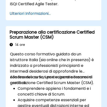
iSQI Certified Agile Tester.
Ulteriori Informazioni...
Preparazione alla certificazione Certified
Scrum Master (CSM)
14 ore
Questo corso formativo guidato da un
istruttore Italia (sia online che in presenza) è
indirizzato a professionisti principianti e
intermedi desiderosi di approfondire le
conoscenze su Scrum e superare l’esame di
Alla fine del corso, i partecipanti saranno in
certificazione Certified Scrum Master (CSM).
grado di:
Comprendere appieno i fondamenti e i
concetti chiave di Scrum.
Acquisire competenze essenziali per
gestire eventuali distrazioni interne ed