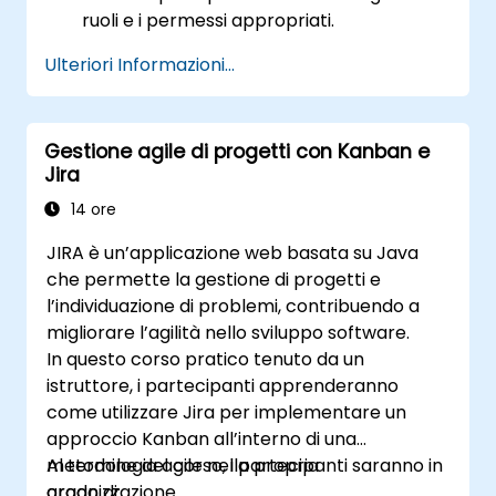
ruoli e i permessi appropriati.
Importare dati in Jira seguendo le migliori
Ulteriori Informazioni...
pratiche per garantire efficienza.
Ottimizzare l'utilizzo dello spazio di
archiviazione di Jira attraverso strategie
Gestione agile di progetti con Kanban e
mirate alla gestione dei dati.
Jira
14 ore
JIRA è un’applicazione web basata su Java
che permette la gestione di progetti e
l’individuazione di problemi, contribuendo a
migliorare l’agilità nello sviluppo software.
In questo corso pratico tenuto da un
istruttore, i partecipanti apprenderanno
come utilizzare Jira per implementare un
approccio Kanban all’interno di una
metodologia agile nella propria
Al termine del corso, i partecipanti saranno in
organizzazione.
grado di: