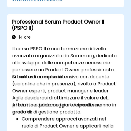
Professional Scrum Product Owner II
(PSPO II)
14 ore
Il corso PSPO II è una formazione di livello
avanzato organizzata da Scrum.org, dedicata
allo sviluppo delle competenze necessarie
per essere un Product Owner professionista
in contesti complessi.
Si tratta di un corso intensivo con docente
(sia online che in presenza), rivolto a Product
Owner esperti, product manager e leader
Agile desiderosi di ottimizzare il valore del
prodotto e padroneggiare le moderne
Al termine del corso i partecipanti saranno in
pratiche di gestione prodotto.
grado di:
Comprendere approcci avanzati nel
ruolo di Product Owner e applicarli nella