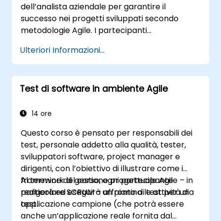
dell’analista aziendale per garantire il
Scrum e al ruolo del Scrum Master come
successo nei progetti sviluppati secondo
leader. In aggiunta, il corso prepara gli iscritti
metodologie Agile. I partecipanti
all’esame PSM II basato sulla più recente
impareranno come collaborare con il team, il
edizione dello Scrum Guide.
Ulteriori Informazioni...
Product Owner, lo Scrum Master e il cliente al
fine di facilitare l’intero processo di sviluppo.
Attraverso un progetto simulato, si
Test di software in ambiente Agile
eserciteranno nelle situazioni più comuni
incontrate nella pratica quotidiana.
14 ore
Questo corso è pensato per responsabili dei
test, personale addetto alla qualità, tester,
sviluppatori software, project manager e
dirigenti, con l’obiettivo di illustrare come i
framework di gestione progettuale Agile – in
Al termine del corso, ogni partecipante
particolare SCRUM – affrontino le attività di
redigerà ed eseguirà un piano di test per una
test.
applicazione campione (che potrà essere
anche un’applicazione reale fornita dal