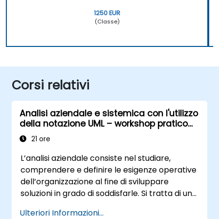
1250 EUR
(Classe)
Corsi relativi
Analisi aziendale e sistemica con l'utilizzo
della notazione UML – workshop pratico
per Product Owner nella metodologia
21 ore
Scrum
L’analisi aziendale consiste nel studiare,
comprendere e definire le esigenze operative
dell’organizzazione al fine di sviluppare
soluzioni in grado di soddisfarle. Si tratta di un
elemento essenziale nella gestione del
Ulteriori Informazioni...
cambiamento organizzativo nonché nella