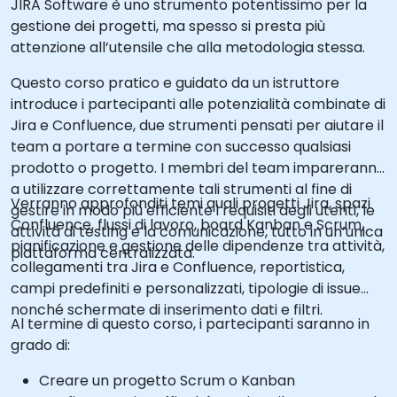
JIRA Software è uno strumento potentissimo per la
gestione dei progetti, ma spesso si presta più
attenzione all’utensile che alla metodologia stessa.
Questo corso pratico e guidato da un istruttore
introduce i partecipanti alle potenzialità combinate di
Jira e Confluence, due strumenti pensati per aiutare il
team a portare a termine con successo qualsiasi
prodotto o progetto. I membri del team impareranno
a utilizzare correttamente tali strumenti al fine di
Verranno approfonditi temi quali progetti Jira, spazi
gestire in modo più efficiente i requisiti degli utenti, le
Confluence, flussi di lavoro, board Kanban e Scrum,
attività di testing e la comunicazione, tutto in un’unica
pianificazione e gestione delle dipendenze tra attività,
piattaforma centralizzata.
collegamenti tra Jira e Confluence, reportistica,
campi predefiniti e personalizzati, tipologie di issue
nonché schermate di inserimento dati e filtri.
Al termine di questo corso, i partecipanti saranno in
grado di:
Creare un progetto Scrum o Kanban