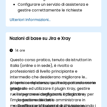
Configurare un servizio di assistenza e
gestire correttamente le richieste
ricevute.
Ulteriori Informazioni...
Gestire la parte backend del sistema
nonché le relative integrazioni con altri
ambienti.
Nozioni di base su Jira e Xray
14 ore
Questo corso pratico, tenuto da istruttori in
Italia (online o in sede), è rivolto a
professionisti di livello principiante e
intermedio che desiderano migliorare le
proprie competenze su Jira imparando come
Al termine del corso, i partecipanti saranno in
integrare ed utilizzare il plugin Xray, gestire
grado di:
ruoli e permessi degli utenti, ottimizzare
Integrare e configurare il plugin Xray per
l'importazione dei dati e amministrare in
la gestione dei test.
modo efficace lo spazio di archiviazione.
Gestire i profili utente di Jira assegnando i